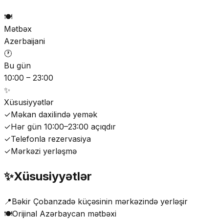
🍽️
Mətbəx
Azerbaijani
🕐
Bu gün
10:00 – 23:00
✨
Xüsusiyyətlər
✓
Məkan daxilində yemək
✓
Hər gün 10:00–23:00 açıqdır
✓
Telefonla rezervasiya
✓
Mərkəzi yerləşmə
✨
Xüsusiyyətlər
📍
Bəkir Çobanzadə küçəsinin mərkəzində yerləşir
🍽️
Orijinal Azərbaycan mətbəxi