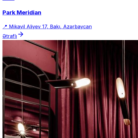
Park Meridian
📍
Mikayil Aliyev 17, Bakı, Azərbaycan
Ətraflı