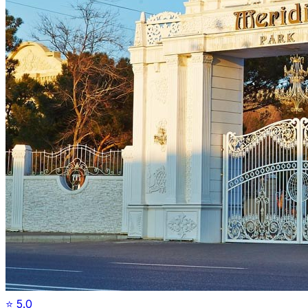
⭐
5.0