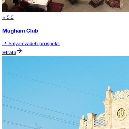
⭐
5.0
Mugham Club
📍
Salyamzadeh prospekti
Ətraflı