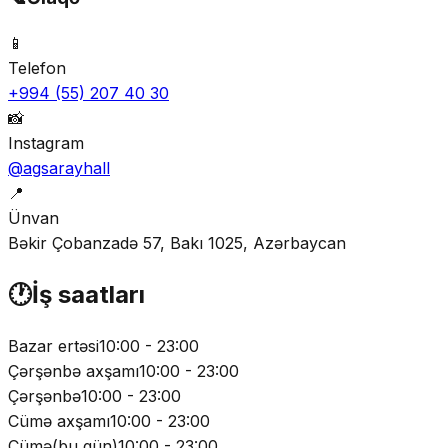
📱
Telefon
+994 (55) 207 40 30
📸
Instagram
@agsarayhall
📍
Ünvan
Bəkir Çobanzadə 57, Bakı 1025, Azərbaycan
🕐
İş saatları
Bazar ertəsi
10:00 - 23:00
Çərşənbə axşamı
10:00 - 23:00
Çərşənbə
10:00 - 23:00
Cümə axşamı
10:00 - 23:00
Cümə
(
bu gün
)
10:00 - 23:00