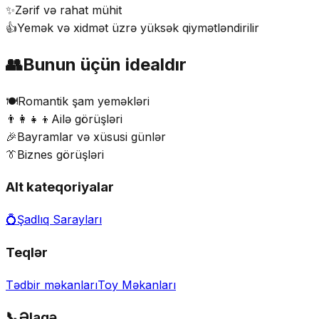
✨
Zərif və rahat mühit
👍
Yemək və xidmət üzrə yüksək qiymətləndirilir
👥
Bunun üçün idealdır
🍽️
Romantik şam yeməkləri
👨‍👩‍👧‍👦
Ailə görüşləri
🎉
Bayramlar və xüsusi günlər
👔
Biznes görüşləri
Alt kateqoriyalar
💍
Şadlıq Sarayları
Teqlər
Tədbir məkanları
Toy Məkanları
📞
Əlaqə