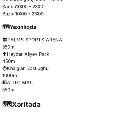
Şənbə
10:00 - 23:00
Bazar
10:00 - 23:00
🗺️
Yaxınlıqda
🏛️
PALMS SPORTS ARENA
350m
🌳
Heydar Aliyev Park
450m
🚇
Khalglar Dostlughu
1000m
🛍️
AUTO MALL
550m
🗺️
Xəritədə