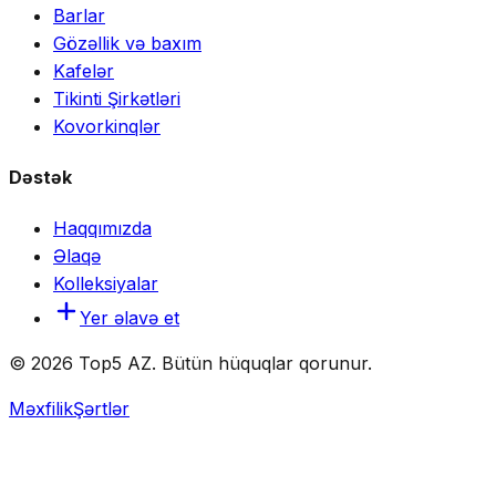
Barlar
Gözəllik və baxım
Kafelər
Tikinti Şirkətləri
Kovorkinqlər
Dəstək
Haqqımızda
Əlaqə
Kolleksiyalar
Yer əlavə et
© 2026 Top5 AZ. Bütün hüquqlar qorunur.
Məxfilik
Şərtlər