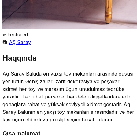
⭐ Featured
📷
Ağ Saray
Haqqında
Ağ Saray Bakıda ən yaxşı toy məkanları arasında xüsusi
yer tutur. Geniş zallar, zərif dekorasiya və peşəkar
xidmət hər toy və mərasim üçün unudulmaz təcrübə
yaradır. Təcrübəli personal hər detalı diqqətlə idarə edir,
qonaqlara rahat və yüksək səviyyəli xidmət göstərir. Ağ
Saray Bakının ən yaxşı toy məkanları sırasındadır və hər
kəs üçün etibarlı və prestijli seçim hesab olunur.
Qısa məlumat