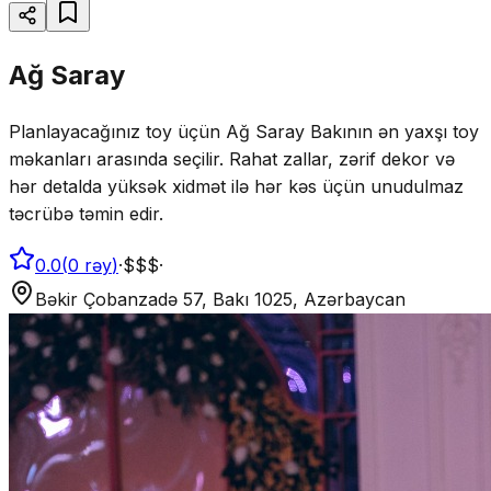
Ağ Saray
Planlayacağınız toy üçün Ağ Saray Bakının ən yaxşı toy
məkanları arasında seçilir. Rahat zallar, zərif dekor və
hər detalda yüksək xidmət ilə hər kəs üçün unudulmaz
təcrübə təmin edir.
0.0
(
0
rəy
)
·
$$$
·
Bəkir Çobanzadə 57, Bakı 1025, Azərbaycan