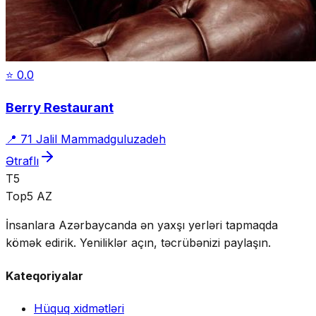
⭐
0.0
Berry Restaurant
📍
71 Jalil Mammadguluzadeh
Ətraflı
T5
Top5 AZ
İnsanlara Azərbaycanda ən yaxşı yerləri tapmaqda
kömək edirik. Yeniliklər açın, təcrübənizi paylaşın.
Kateqoriyalar
Hüquq xidmətləri