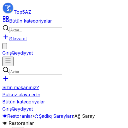
Top5
AZ
Bütün kateqoriyalar
Əlavə et
Giriş
Qeydiyyat
Sizin məkanınız?
Pulsuz əlavə edin
Bütün kateqoriyalar
Giriş
Qeydiyyat
🍽️
Restoranlar
›
💍
Şadlıq Sarayları
›
Ağ Saray
🍽️
Restoranlar