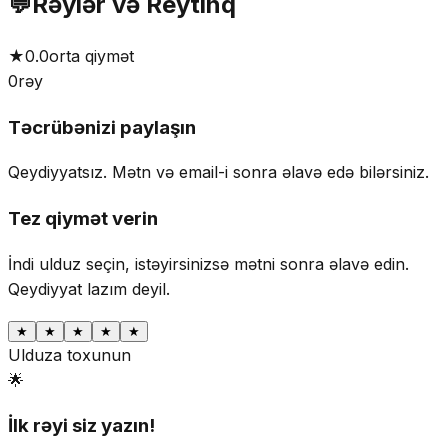
💬
Rəylər və Reytinq
★
0.0
orta qiymət
0
rəy
Təcrübənizi paylaşın
Qeydiyyatsız. Mətn və email-i sonra əlavə edə bilərsiniz.
Tez qiymət verin
İndi ulduz seçin, istəyirsinizsə mətni sonra əlavə edin.
Qeydiyyat lazım deyil.
★
★
★
★
★
Ulduza toxunun
🌟
İlk rəyi siz yazın!