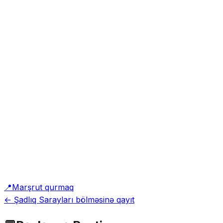
📍
Marşrut qurmaq
← Şadlıq Sarayları bölməsinə qayıt