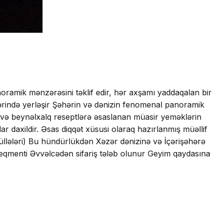
oramik mənzərəsini təklif edir, hər axşamı yaddaqalan bir
lərində yerləşir Şəhərin və dənizin fenomenal panoramik
a və beynəlxalq reseptlərə əsaslanan müasir yeməklərin
lar daxildir. Əsas diqqət xüsusi olaraq hazırlanmış müəllif
üllələri) Bu hündürlükdən Xəzər dənizinə və İçərişəhərə
seqmenti Əvvəlcədən sifariş tələb olunur Geyim qaydasına