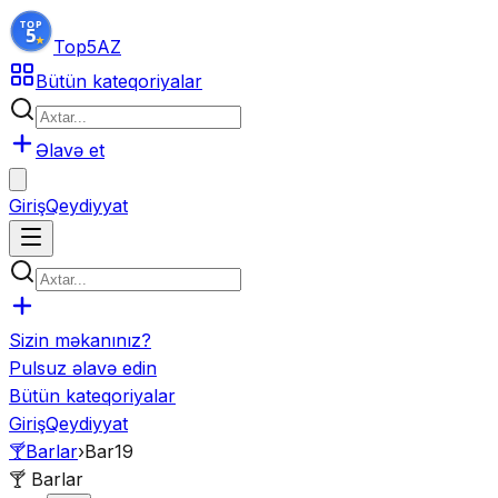
Top5
AZ
Bütün kateqoriyalar
Əlavə et
Giriş
Qeydiyyat
Sizin məkanınız?
Pulsuz əlavə edin
Bütün kateqoriyalar
Giriş
Qeydiyyat
🍸
Barlar
›
Bar19
🍸
Barlar