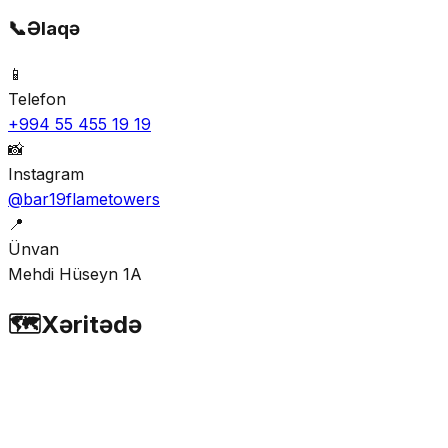
📞
Əlaqə
📱
Telefon
+994 55 455 19 19
📸
Instagram
@bar19flametowers
📍
Ünvan
Mehdi Hüseyn 1A
🗺️
Xəritədə