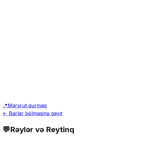
📍
Marşrut qurmaq
← Barlar bölməsinə qayıt
💬
Rəylər və Reytinq