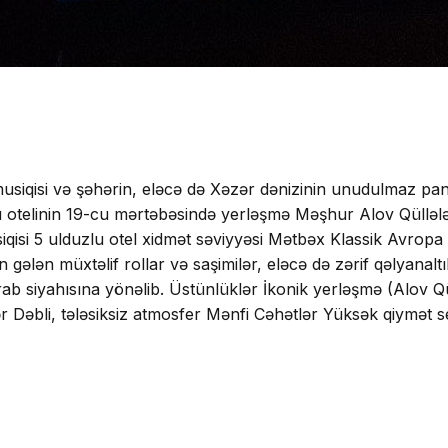
musiqisi və şəhərin, eləcə də Xəzər dənizinin unudulmaz pan
aku otelinin 19-cu mərtəbəsində yerləşmə Məşhur Alov Qüllə
siqisi 5 ulduzlu otel xidmət səviyyəsi Mətbəx Klassik Avrop
gələn müxtəlif rollar və saşimilər, eləcə də zərif qəlyanaltı
ab siyahısına yönəlib. Üstünlüklər İkonik yerləşmə (Alov Q
r Dəbli, tələsiksiz atmosfer Mənfi Cəhətlər Yüksək qiymət 