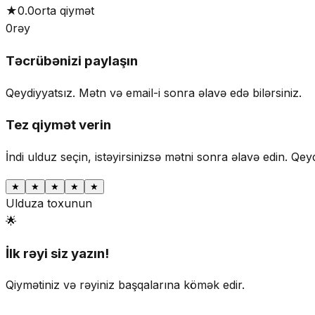
★
0.0
orta qiymət
0
rəy
Təcrübənizi paylaşın
Qeydiyyatsız. Mətn və email-i sonra əlavə edə bilərsiniz.
Tez qiymət verin
İndi ulduz seçin, istəyirsinizsə mətni sonra əlavə edin.
Qeyd
★
★
★
★
★
Ulduza toxunun
🌟
İlk rəyi siz yazın!
Qiymətiniz və rəyiniz başqalarına kömək edir.