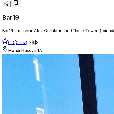
Bar19
Bar19 – məşhur Alov Qüllələrindən (Flame Towers) birind
0.0
(
0
rəy
)
·
$$$
·
Mehdi Hüseyn 1A