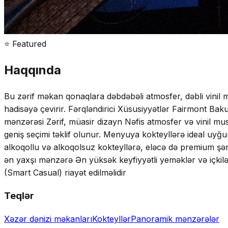
⭐ Featured
Haqqında
Bu zərif məkan qonaqlara dəbdəbəli atmosfer, dəbli vinil 
hadisəyə çevirir. Fərqləndirici Xüsusiyyətlər Fairmont B
mənzərəsi Zərif, müasir dizayn Nəfis atmosfer və vinil mu
geniş seçimi təklif olunur. Menyuya kokteyllərə ideal uyğun 
alkoqollu və alkoqolsuz kokteyllərə, eləcə də premium şər
ən yaxşı mənzərə Ən yüksək keyfiyyətli yeməklər və içkilə
(Smart Casual) riayət edilməlidir
Teqlər
Xəzər dənizi məkanları
Kokteyllər
Panoramik mənzərələr