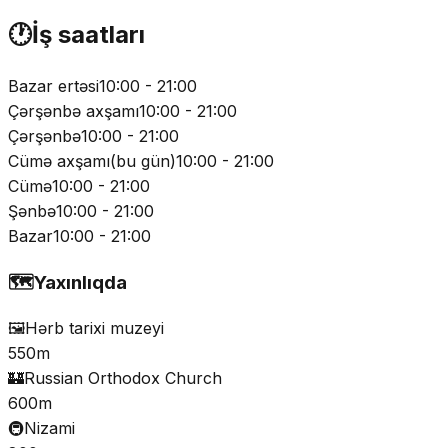
🕐
İş saatları
Bazar ertəsi
10:00 - 21:00
Çərşənbə axşamı
10:00 - 21:00
Çərşənbə
10:00 - 21:00
Cümə axşamı
(
bu gün
)
10:00 - 21:00
Cümə
10:00 - 21:00
Şənbə
10:00 - 21:00
Bazar
10:00 - 21:00
🗺️
Yaxınlıqda
🖼️
Hərb tarixi muzeyi
550m
🏰
Russian Orthodox Church
600m
🚇
Nizami