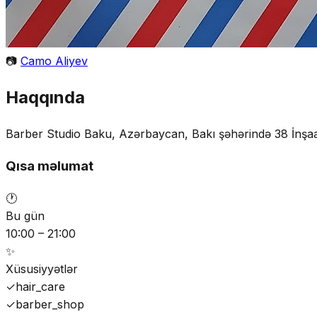
📷
Camo Aliyev
Haqqında
Barber Studio Baku, Azərbaycan, Bakı şəhərində 38 İnşaatç
Qısa məlumat
🕐
Bu gün
10:00 – 21:00
✨
Xüsusiyyətlər
✓
hair_care
✓
barber_shop