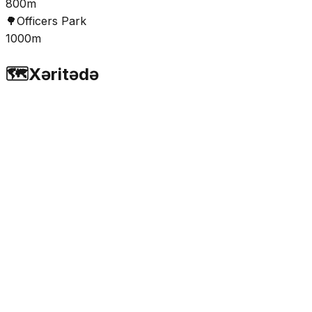
800m
🌳
Officers Park
1000m
🗺️
Xəritədə