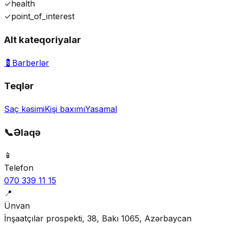
✓
health
✓
point_of_interest
Alt kateqoriyalar
💈
Barberlər
Teqlər
Saç kəsimi
Kişi baxımı
Yasamal
📞
Əlaqə
📱
Telefon
070 339 11 15
📍
Ünvan
İnşaatçılar prospekti, 38, Bakı 1065, Azərbaycan