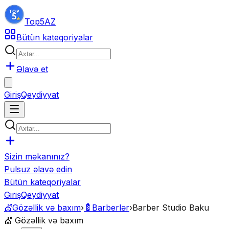
Top5
AZ
Bütün kateqoriyalar
Əlavə et
Giriş
Qeydiyyat
Sizin məkanınız?
Pulsuz əlavə edin
Bütün kateqoriyalar
Giriş
Qeydiyyat
💇
Gözəllik və baxım
›
💈
Barberlər
›
Barber Studio Baku
💇
Gözəllik və baxım