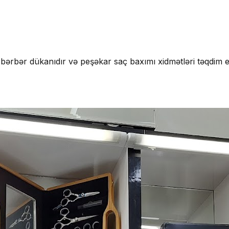
bərbər dükanıdır və peşəkar saç baxımı xidmətləri təqdim e