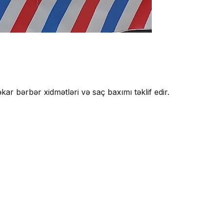
r bərbər xidmətləri və saç baxımı təklif edir.