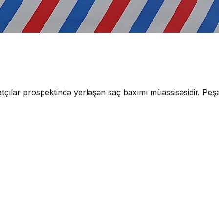
ılar prospektində yerləşən saç baxımı müəssisəsidir. Peşəka