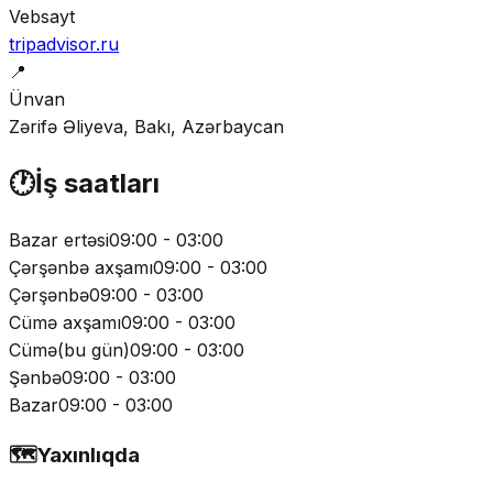
Vebsayt
tripadvisor.ru
📍
Ünvan
Zərifə Əliyeva, Bakı, Azərbaycan
🕐
İş saatları
Bazar ertəsi
09:00 - 03:00
Çərşənbə axşamı
09:00 - 03:00
Çərşənbə
09:00 - 03:00
Cümə axşamı
09:00 - 03:00
Cümə
(
bu gün
)
09:00 - 03:00
Şənbə
09:00 - 03:00
Bazar
09:00 - 03:00
🗺️
Yaxınlıqda