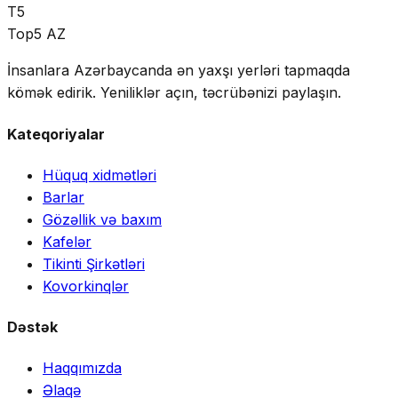
T5
Top5 AZ
İnsanlara Azərbaycanda ən yaxşı yerləri tapmaqda
kömək edirik. Yeniliklər açın, təcrübənizi paylaşın.
Kateqoriyalar
Hüquq xidmətləri
Barlar
Gözəllik və baxım
Kafelər
Tikinti Şirkətləri
Kovorkinqlər
Dəstək
Haqqımızda
Əlaqə