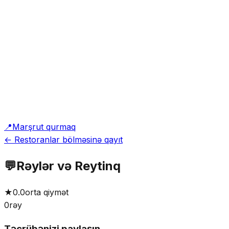
📍
Marşrut qurmaq
← Restoranlar bölməsinə qayıt
💬
Rəylər və Reytinq
★
0.0
orta qiymət
0
rəy
Təcrübənizi paylaşın