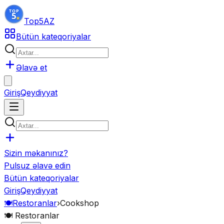
Top5
AZ
Bütün kateqoriyalar
Əlavə et
Giriş
Qeydiyyat
Sizin məkanınız?
Pulsuz əlavə edin
Bütün kateqoriyalar
Giriş
Qeydiyyat
🍽️
Restoranlar
›
Cookshop
🍽️
Restoranlar