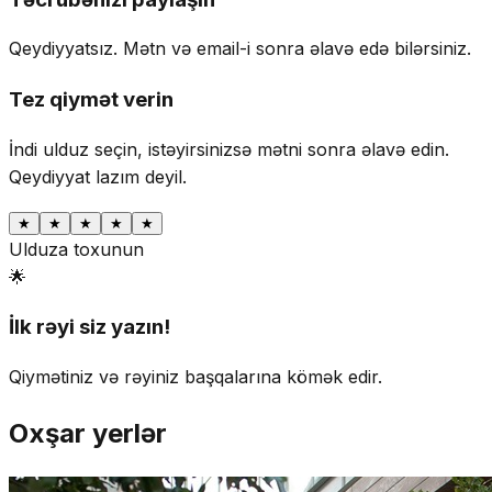
Qeydiyyatsız. Mətn və email-i sonra əlavə edə bilərsiniz.
Tez qiymət verin
İndi ulduz seçin, istəyirsinizsə mətni sonra əlavə edin.
Qeydiyyat lazım deyil.
★
★
★
★
★
Ulduza toxunun
🌟
İlk rəyi siz yazın!
Qiymətiniz və rəyiniz başqalarına kömək edir.
Oxşar yerlər