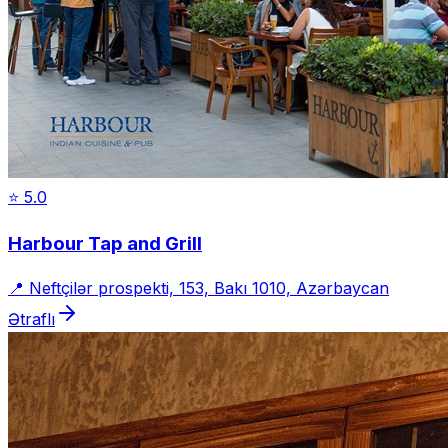
⭐
5.0
Harbour Tap and Grill
📍
Neftçilər prospekti, 153, Bakı 1010, Azərbaycan
Ətraflı