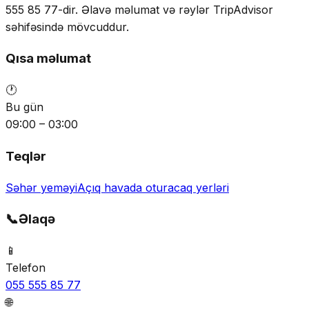
555 85 77-dir. Əlavə məlumat və rəylər TripAdvisor
səhifəsində mövcuddur.
Qısa məlumat
🕐
Bu gün
09:00 – 03:00
Teqlər
Səhər yeməyi
Açıq havada oturacaq yerləri
📞
Əlaqə
📱
Telefon
055 555 85 77
🌐