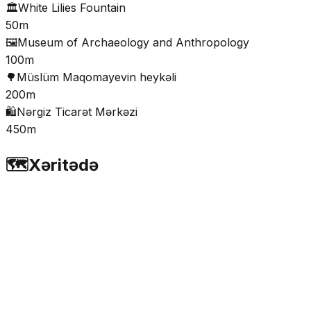
🏛️
White Lilies Fountain
50m
🖼️
Museum of Archaeology and Anthropology
100m
🌳
Müslüm Maqomayevin heykəli
200m
🛍️
Nərgiz Ticarət Mərkəzi
450m
🗺️
Xəritədə