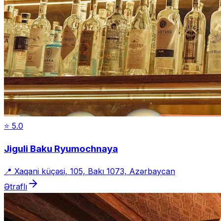
⭐
5.0
Jiguli Baku Ryumochnaya
📍
Xaqani küçəsi, 105, Bakı 1073, Azərbaycan
Ətraflı