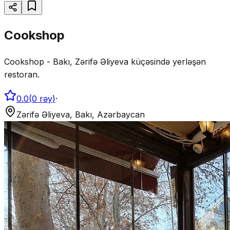
Cookshop
Cookshop - Bakı, Zərifə Əliyeva küçəsində yerləşən
restoran.
0.0
(
0
rəy
)
·
Zərifə Əliyeva, Bakı, Azərbaycan