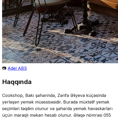
📷
Adel ABS
Haqqında
Cookshop, Bakı şəhərində, Zərifə Əliyeva küçəsində
yerləşən yemək müəssisəsidir. Burada müxtəlif yemək
seçimləri təqdim olunur və şəhərdə yemək həvəskarları
üçün maraqlı məkan hesab olunur. Əlaqə nömrəsi 055