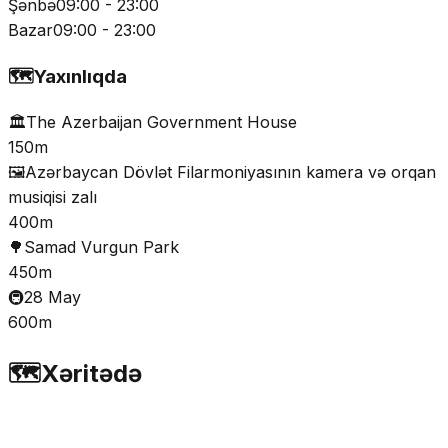
Şənbə
09:00 - 23:00
Bazar
09:00 - 23:00
🗺️
Yaxınlıqda
🏛️
The Azerbaijan Government House
150m
🖼️
Azərbaycan Dövlət Filarmoniyasının kamera və orqan
musiqisi zalı
400m
🌳
Samad Vurgun Park
450m
🚇
28 May
600m
🗺️
Xəritədə