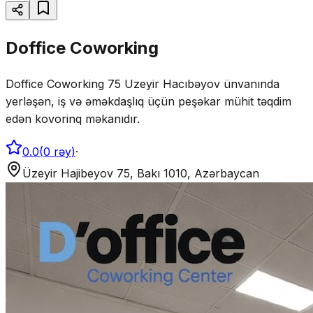
Doffice Coworking
Doffice Coworking 75 Uzeyir Hacıbəyov ünvanında
yerləşən, iş və əməkdaşlıq üçün peşəkar mühit təqdim
edən kovorinq məkanıdır.
0.0
(
0
rəy
)
·
Üzeyir Hajibeyov 75, Bakı 1010, Azərbaycan