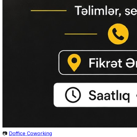
📷
Doffice Coworking