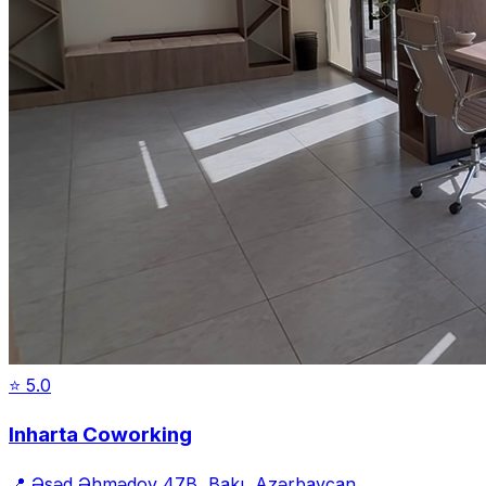
⭐
5.0
Inharta Coworking
📍
Əsəd Əhmədov 47B, Bakı, Azərbaycan