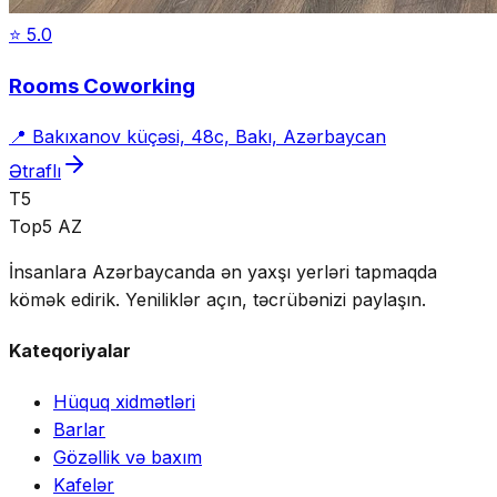
⭐
5.0
Rooms Coworking
📍
Bakıxanov küçəsi, 48c, Bakı, Azərbaycan
Ətraflı
T5
Top5 AZ
İnsanlara Azərbaycanda ən yaxşı yerləri tapmaqda
kömək edirik. Yeniliklər açın, təcrübənizi paylaşın.
Kateqoriyalar
Hüquq xidmətləri
Barlar
Gözəllik və baxım
Kafelər