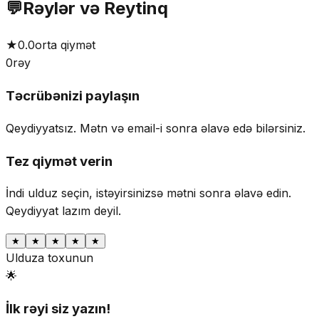
💬
Rəylər və Reytinq
★
0.0
orta qiymət
0
rəy
Təcrübənizi paylaşın
Qeydiyyatsız. Mətn və email-i sonra əlavə edə bilərsiniz.
Tez qiymət verin
İndi ulduz seçin, istəyirsinizsə mətni sonra əlavə edin.
Qeydiyyat lazım deyil.
★
★
★
★
★
Ulduza toxunun
🌟
İlk rəyi siz yazın!