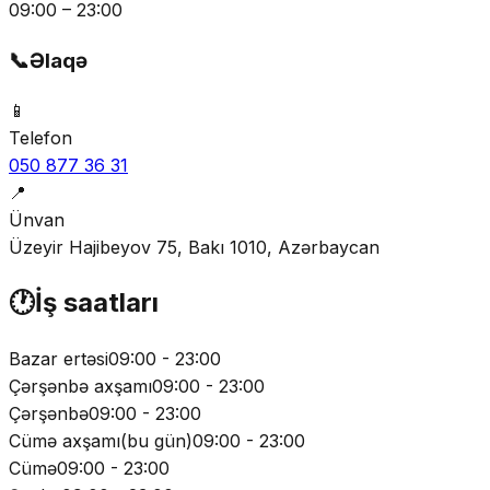
09:00 – 23:00
📞
Əlaqə
📱
Telefon
050 877 36 31
📍
Ünvan
Üzeyir Hajibeyov 75, Bakı 1010, Azərbaycan
🕐
İş saatları
Bazar ertəsi
09:00 - 23:00
Çərşənbə axşamı
09:00 - 23:00
Çərşənbə
09:00 - 23:00
Cümə axşamı
(
bu gün
)
09:00 - 23:00
Cümə
09:00 - 23:00