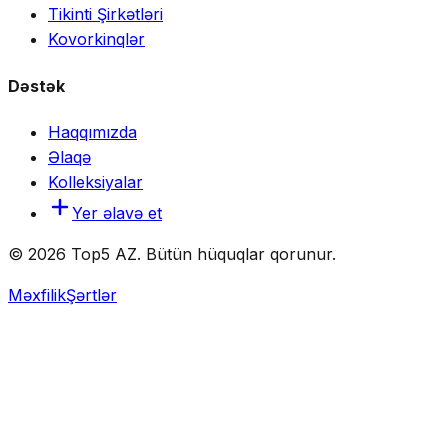
Tikinti Şirkətləri
Kovorkinqlər
Dəstək
Haqqımızda
Əlaqə
Kolleksiyalar
Yer əlavə et
© 2026 Top5 AZ. Bütün hüquqlar qorunur.
Məxfilik
Şərtlər