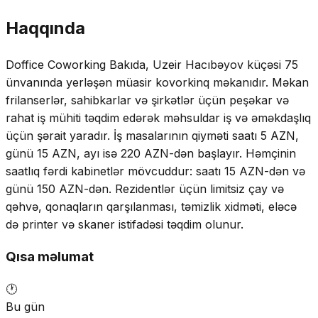
Haqqında
Doffice Coworking Bakıda, Uzeir Hacıbəyov küçəsi 75
ünvanında yerləşən müasir kovorkinq məkanıdır. Məkan
frilanserlər, sahibkarlar və şirkətlər üçün peşəkar və
rahat iş mühiti təqdim edərək məhsuldar iş və əməkdaşlıq
üçün şərait yaradır. İş masalarının qiyməti saatı 5 AZN,
günü 15 AZN, ayı isə 220 AZN-dən başlayır. Həmçinin
saatlıq fərdi kabinetlər mövcuddur: saatı 15 AZN-dən və
günü 150 AZN-dən. Rezidentlər üçün limitsiz çay və
qəhvə, qonaqların qarşılanması, təmizlik xidməti, eləcə
də printer və skaner istifadəsi təqdim olunur.
Qısa məlumat
🕐
Bu gün