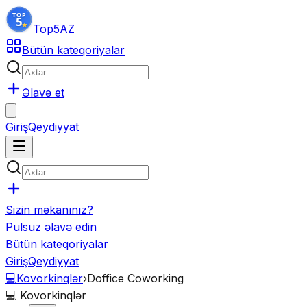
Top5
AZ
Bütün kateqoriyalar
Əlavə et
Giriş
Qeydiyyat
Sizin məkanınız?
Pulsuz əlavə edin
Bütün kateqoriyalar
Giriş
Qeydiyyat
💻
Kovorkinqlər
›
Doffice Coworking
💻
Kovorkinqlər