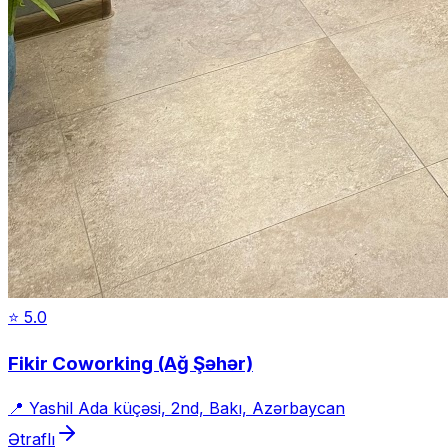
⭐
5.0
Fikir Coworking (Ağ Şəhər)
📍
Yashil Ada küçəsi, 2nd, Bakı, Azərbaycan
Ətraflı