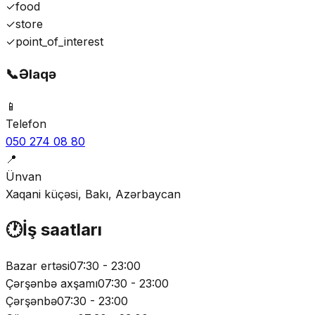
✓
food
✓
store
✓
point_of_interest
📞
Əlaqə
📱
Telefon
050 274 08 80
📍
Ünvan
Xaqani küçəsi, Bakı, Azərbaycan
🕐
İş saatları
Bazar ertəsi
07:30 - 23:00
Çərşənbə axşamı
07:30 - 23:00
Çərşənbə
07:30 - 23:00