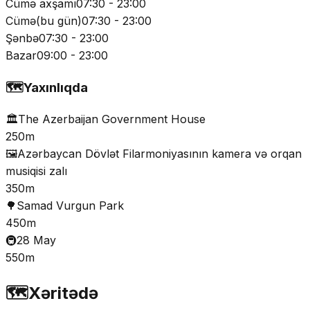
Cümə axşamı
07:30 - 23:00
Cümə
(
bu gün
)
07:30 - 23:00
Şənbə
07:30 - 23:00
Bazar
09:00 - 23:00
🗺️
Yaxınlıqda
🏛️
The Azerbaijan Government House
250m
🖼️
Azərbaycan Dövlət Filarmoniyasının kamera və orqan
musiqisi zalı
350m
🌳
Samad Vurgun Park
450m
🚇
28 May
550m
🗺️
Xəritədə