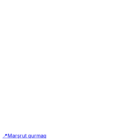
📍
Marşrut qurmaq