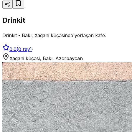
Drinkit
Drinkit - Bakı, Xaqani küçəsində yerləşən kafe.
0.0
(
0
rəy
)
·
Xaqani küçəsi, Bakı, Azərbaycan