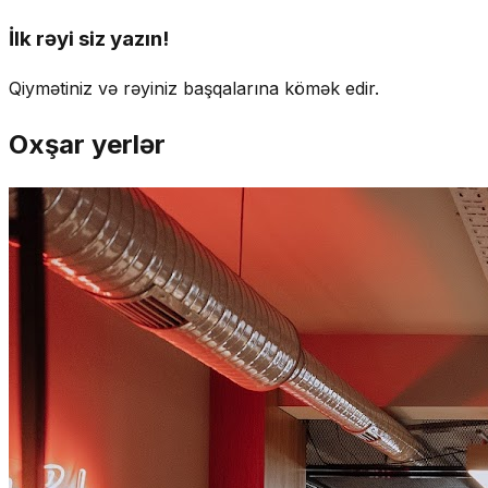
İlk rəyi siz yazın!
Qiymətiniz və rəyiniz başqalarına kömək edir.
Oxşar yerlər