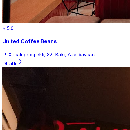
⭐
5.0
United Coffee Beans
📍
Xocalı prospekti, 32, Bakı, Azərbaycan
Ətraflı