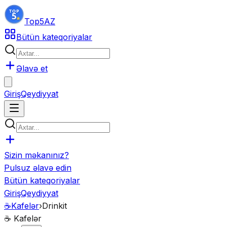
Top5
AZ
Bütün kateqoriyalar
Əlavə et
Giriş
Qeydiyyat
Sizin məkanınız?
Pulsuz əlavə edin
Bütün kateqoriyalar
Giriş
Qeydiyyat
☕
Kafelər
›
Drinkit
☕
Kafelər