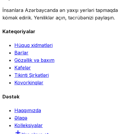
İnsanlara Azərbaycanda ən yaxşı yerləri tapmaqda
kömək edirik. Yeniliklər açın, təcrübənizi paylaşın.
Kateqoriyalar
Hüquq xidmətləri
Barlar
Gözəllik və baxım
Kafelər
Tikinti Şirkətləri
Kovorkinqlər
Dəstək
Haqqımızda
Əlaqə
Kolleksiyalar