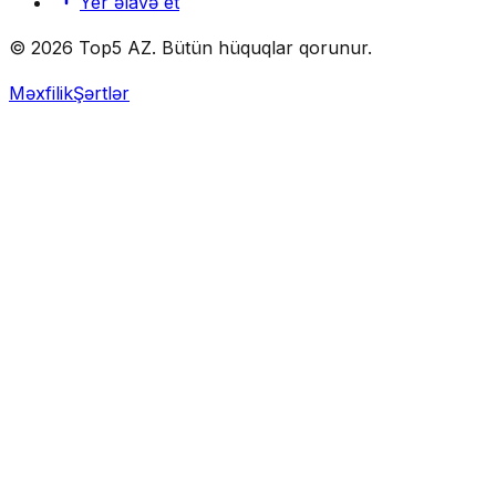
Yer əlavə et
© 2026 Top5 AZ. Bütün hüquqlar qorunur.
Məxfilik
Şərtlər