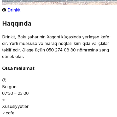
📷
Drinkit
Haqqında
Drinkit, Bakı şəhərinin Xaqani küçəsində yerləşən kafe-
dir. Yerli müəssisə və maraq nöqtəsi kimi qida və içkilər
təklif edir. Əlaqə üçün 050 274 08 80 nömrəsinə zəng
etmək olar.
Qısa məlumat
🕐
Bu gün
07:30 – 23:00
✨
Xüsusiyyətlər
✓
cafe