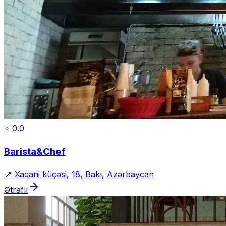
⭐
0.0
Barista&Chef
📍
Xaqani küçəsi, 18, Bakı, Azərbaycan
Ətraflı