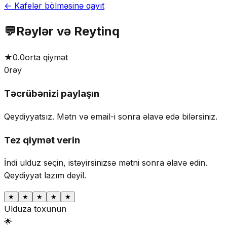
← Kafelər bölməsinə qayıt
💬
Rəylər və Reytinq
★
0.0
orta qiymət
0
rəy
Təcrübənizi paylaşın
Qeydiyyatsız. Mətn və email-i sonra əlavə edə bilərsiniz.
Tez qiymət verin
İndi ulduz seçin, istəyirsinizsə mətni sonra əlavə edin.
Qeydiyyat lazım deyil.
★
★
★
★
★
Ulduza toxunun
🌟