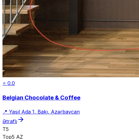
⭐
0.0
Belgian Chocolate & Coffee
📍
Yaşıl Ada 1, Bakı, Azərbaycan
Ətraflı
T5
Top5 AZ