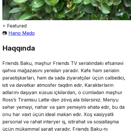
⭐ Featured
📷
Hano Medo
Haqqında
Friends Baku, məşhur Friends TV serialındakı efsanəvi
qəhvə mağazasını yenidən yaradır. Kafe həm serialın
pərəstişkarları, həm də sadə ziyarətçilər üçün cəlbedici,
isti və dəvətkar atmosfer təqdim edir. Karakterlərin
adlarını daşıyan xüsusi içkilərdən, o cümlədən məşhur
Ross’s Tiramisu Latte-dən zövq ala bilərsiniz. Menyu
səhər yeməyi, nahar və şam yeməyini əhatə edir, bu da
onu hər vaxt üçün ideal məkan edir. Xoş xasiyyətli
personal və rahat interyer iş, istirahət və sosiallaşma
üçün mükəmməl şərait yaradır. Friends Baku-nı