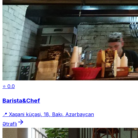
⭐
0.0
Barista&Chef
📍
Xaqani küçəsi, 18, Bakı, Azərbaycan
Ətraflı