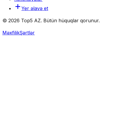
Yer əlavə et
© 2026 Top5 AZ. Bütün hüquqlar qorunur.
Məxfilik
Şərtlər