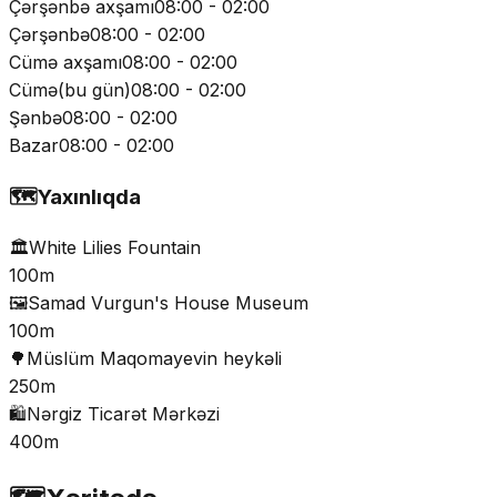
Çərşənbə axşamı
08:00 - 02:00
Çərşənbə
08:00 - 02:00
Cümə axşamı
08:00 - 02:00
Cümə
(
bu gün
)
08:00 - 02:00
Şənbə
08:00 - 02:00
Bazar
08:00 - 02:00
🗺️
Yaxınlıqda
🏛️
White Lilies Fountain
100m
🖼️
Samad Vurgun's House Museum
100m
🌳
Müslüm Maqomayevin heykəli
250m
🛍️
Nərgiz Ticarət Mərkəzi
400m