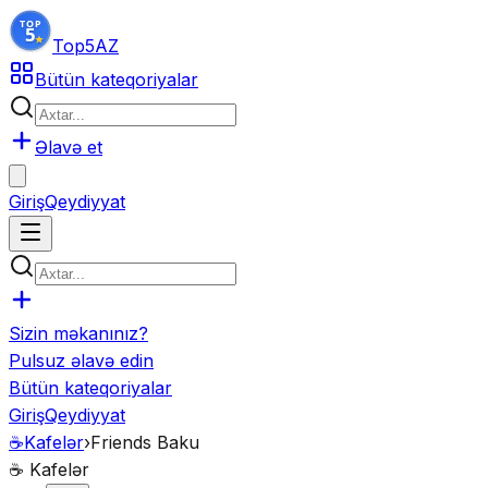
Top5
AZ
Bütün kateqoriyalar
Əlavə et
Giriş
Qeydiyyat
Sizin məkanınız?
Pulsuz əlavə edin
Bütün kateqoriyalar
Giriş
Qeydiyyat
☕
Kafelər
›
Friends Baku
☕
Kafelər