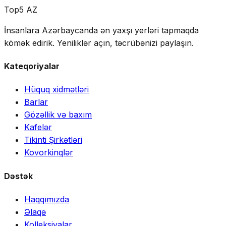
Top5 AZ
İnsanlara Azərbaycanda ən yaxşı yerləri tapmaqda
kömək edirik. Yeniliklər açın, təcrübənizi paylaşın.
Kateqoriyalar
Hüquq xidmətləri
Barlar
Gözəllik və baxım
Kafelər
Tikinti Şirkətləri
Kovorkinqlər
Dəstək
Haqqımızda
Əlaqə
Kolleksiyalar