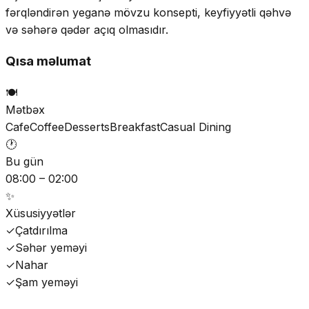
fərqləndirən yeganə mövzu konsepti, keyfiyyətli qəhvə
və səhərə qədər açıq olmasıdır.
Qısa məlumat
🍽️
Mətbəx
Cafe
Coffee
Desserts
Breakfast
Casual Dining
🕐
Bu gün
08:00 – 02:00
✨
Xüsusiyyətlər
✓
Çatdırılma
✓
Səhər yeməyi
✓
Nahar
✓
Şam yeməyi