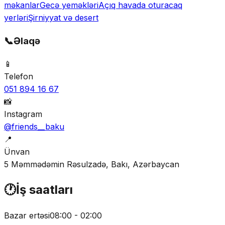
məkanlar
Gecə yeməkləri
Açıq havada oturacaq
yerləri
Şirniyyat və desert
📞
Əlaqə
📱
Telefon
051 894 16 67
📸
Instagram
@friends__baku
📍
Ünvan
5 Məmmədəmin Rəsulzadə, Bakı, Azərbaycan
🕐
İş saatları
Bazar ertəsi
08:00 - 02:00