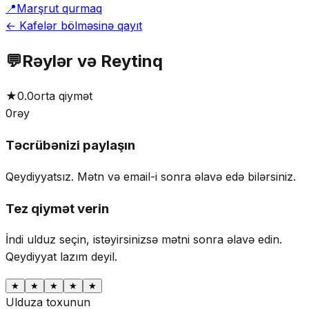
📍
Marşrut qurmaq
← Kafelər bölməsinə qayıt
💬
Rəylər və Reytinq
★
0.0
orta qiymət
0
rəy
Təcrübənizi paylaşın
Qeydiyyatsız. Mətn və email-i sonra əlavə edə bilərsiniz.
Tez qiymət verin
İndi ulduz seçin, istəyirsinizsə mətni sonra əlavə edin.
Qeydiyyat lazım deyil.
★
★
★
★
★
Ulduza toxunun