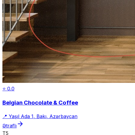
⭐
0.0
Belgian Chocolate & Coffee
📍
Yaşıl Ada 1, Bakı, Azərbaycan
Ətraflı
T5