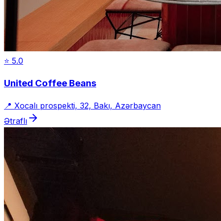
⭐
5.0
United Coffee Beans
📍
Xocalı prospekti, 32, Bakı, Azərbaycan
Ətraflı