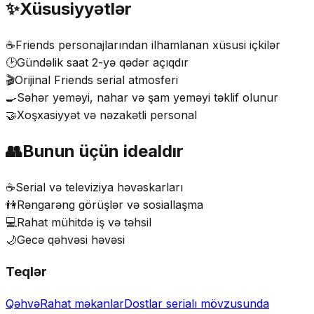
✨
Xüsusiyyətlər
☕️
Friends personajlarından ilhamlanan xüsusi içkilər
🕑
Gündəlik saat 2-yə qədər açıqdır
🎬
Orijinal Friends serial atmosferi
🍳
Səhər yeməyi, nahar və şam yeməyi təklif olunur
🤝
Xoşxasiyyət və nəzakətli personal
👥
Bunun üçün idealdır
☕️
Serial və televiziya həvəskarları
👫
Rəngarəng görüşlər və sosiallaşma
💻
Rahat mühitdə iş və təhsil
🌙
Gecə qəhvəsi həvəsi
Teqlər
Qəhvə
Rahat məkanlar
Dostlar serialı mövzusunda