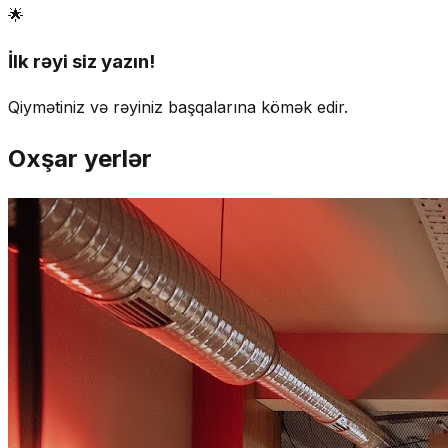
🌟
İlk rəyi siz yazın!
Qiymətiniz və rəyiniz başqalarına kömək edir.
Oxşar yerlər