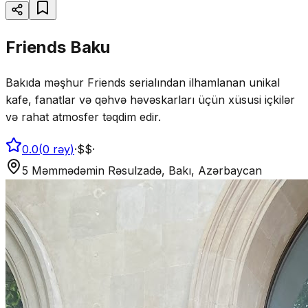
Friends Baku
Bakıda məşhur Friends serialından ilhamlanan unikal
kafe, fanatlar və qəhvə həvəskarları üçün xüsusi içkilər
və rahat atmosfer təqdim edir.
0.0
(
0
rəy
)
·
$$
·
5 Məmmədəmin Rəsulzadə, Bakı, Azərbaycan