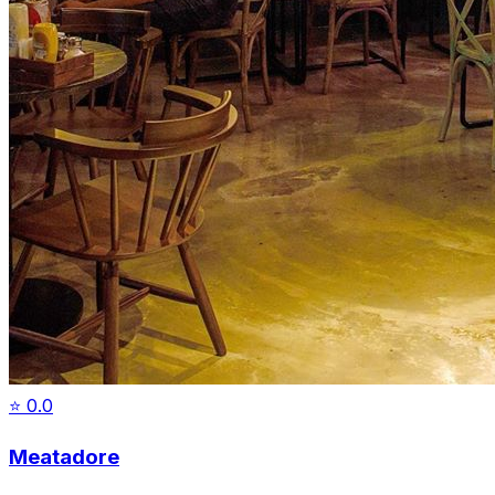
⭐
0.0
Meatadore