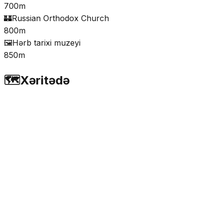
700m
🏰
Russian Orthodox Church
800m
🖼️
Hərb tarixi muzeyi
850m
🗺️
Xəritədə