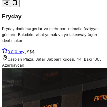
Fryday
Fryday dadlı burgerlər və mehriban xidmətlə fəaliyyət
göstərir, Bakıdakı rahat yemək və ya takeaway üçün
ideal məkan.
0.0
(
0
rəy
)
·
$$$
·
Caspian Plaza, Jafar Jabbarli küçəsi, 44, Bakı 1065,
Azərbaycan