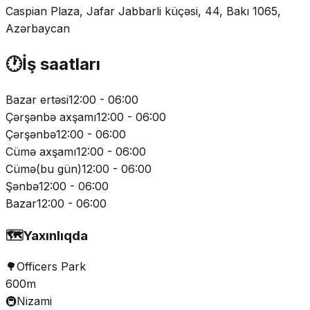
Caspian Plaza, Jafar Jabbarli küçəsi, 44, Bakı 1065,
Azərbaycan
🕐
İş saatları
Bazar ertəsi
12:00 - 06:00
Çərşənbə axşamı
12:00 - 06:00
Çərşənbə
12:00 - 06:00
Cümə axşamı
12:00 - 06:00
Cümə
(
bu gün
)
12:00 - 06:00
Şənbə
12:00 - 06:00
Bazar
12:00 - 06:00
🗺️
Yaxınlıqda
🌳
Officers Park
600m
🚇
Nizami