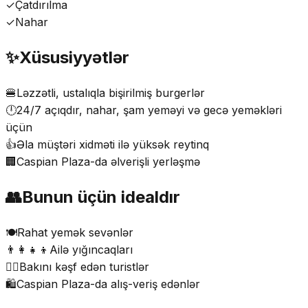
✓
Çatdırılma
✓
Nahar
✨
Xüsusiyyətlər
🍔
Ləzzətli, ustalıqla bişirilmiş burgerlər
🕛
24/7 açıqdır, nahar, şam yeməyi və gecə yeməkləri
üçün
👍
Əla müştəri xidməti ilə yüksək reytinq
🏢
Caspian Plaza-da əlverişli yerləşmə
👥
Bunun üçün idealdır
🍽️
Rahat yemək sevənlər
👨‍👩‍👧‍👦
Ailə yığıncaqları
🚶‍♂️
Bakını kəşf edən turistlər
🛍️
Caspian Plaza-da alış-veriş edənlər