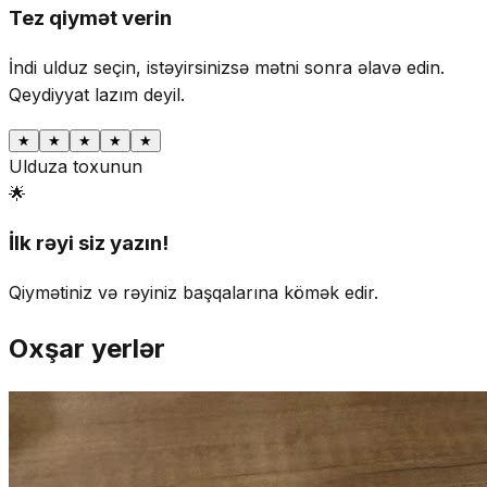
Tez qiymət verin
İndi ulduz seçin, istəyirsinizsə mətni sonra əlavə edin.
Qeydiyyat lazım deyil.
★
★
★
★
★
Ulduza toxunun
🌟
İlk rəyi siz yazın!
Qiymətiniz və rəyiniz başqalarına kömək edir.
Oxşar yerlər