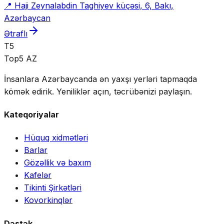
📍
Haji Zeynalabdin Taghiyev küçəsi, 6, Bakı,
Azərbaycan
Ətraflı
T5
Top5 AZ
İnsanlara Azərbaycanda ən yaxşı yerləri tapmaqda
kömək edirik. Yeniliklər açın, təcrübənizi paylaşın.
Kateqoriyalar
Hüquq xidmətləri
Barlar
Gözəllik və baxım
Kafelər
Tikinti Şirkətləri
Kovorkinqlər
Dəstək