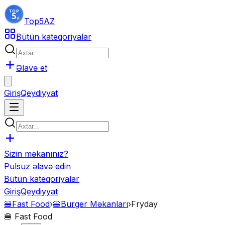
Top5
AZ
Bütün kateqoriyalar
Əlavə et
Giriş
Qeydiyyat
Sizin məkanınız?
Pulsuz əlavə edin
Bütün kateqoriyalar
Giriş
Qeydiyyat
🍔
Fast Food
›
🍔
Burger Məkanları
›
Fryday
🍔
Fast Food