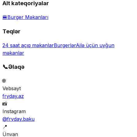
Alt kateqoriyalar
🍔
Burger Məkanları
Teqlər
24 saat açıq məkanlar
Burgerlər
Ailə üçün uyğun
məkanlar
📞
Əlaqə
🌐
Vebsayt
fryday.az
📸
Instagram
@fryday.baku
📍
Ünvan