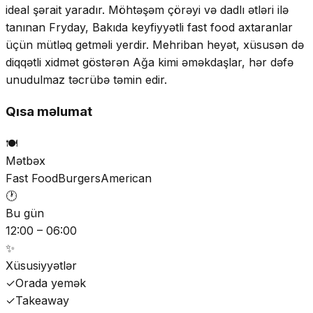
ideal şərait yaradır. Möhtəşəm çörəyi və dadlı ətləri ilə
tanınan Fryday, Bakıda keyfiyyətli fast food axtaranlar
üçün mütləq getməli yerdir. Mehriban heyət, xüsusən də
diqqətli xidmət göstərən Ağa kimi əməkdaşlar, hər dəfə
unudulmaz təcrübə təmin edir.
Qısa məlumat
🍽️
Mətbəx
Fast Food
Burgers
American
🕐
Bu gün
12:00 – 06:00
✨
Xüsusiyyətlər
✓
Orada yemək
✓
Takeaway