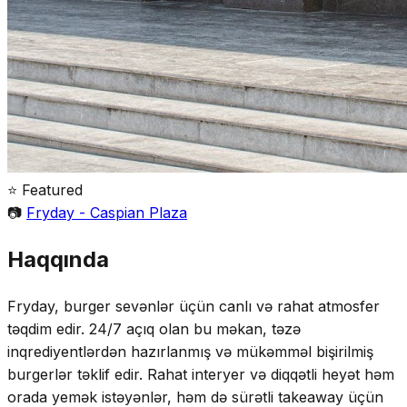
⭐ Featured
📷
Fryday - Caspian Plaza
Haqqında
Fryday, burger sevənlər üçün canlı və rahat atmosfer
təqdim edir. 24/7 açıq olan bu məkan, təzə
inqrediyentlərdən hazırlanmış və mükəmməl bişirilmiş
burgerlər təklif edir. Rahat interyer və diqqətli heyət həm
orada yemək istəyənlər, həm də sürətli takeaway üçün