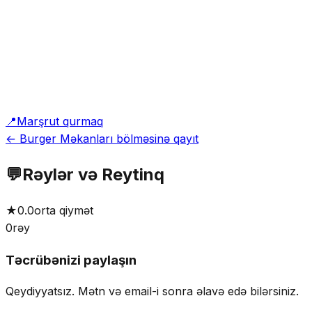
📍
Marşrut qurmaq
← Burger Məkanları bölməsinə qayıt
💬
Rəylər və Reytinq
★
0.0
orta qiymət
0
rəy
Təcrübənizi paylaşın
Qeydiyyatsız. Mətn və email-i sonra əlavə edə bilərsiniz.