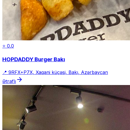
⭐
0.0
HOPDADDY Burger Bakı
📍
9RFX+P7X, Xaqani küçəsi, Bakı, Azərbaycan
Ətraflı