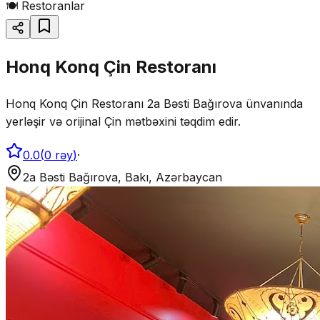
🍽️
Restoranlar
Honq Konq Çin Restoranı
Honq Konq Çin Restoranı 2a Bəsti Bağırova ünvanında
yerləşir və orijinal Çin mətbəxini təqdim edir.
0.0
(
0
rəy
)
·
2a Bəsti Bağırova, Bakı, Azərbaycan