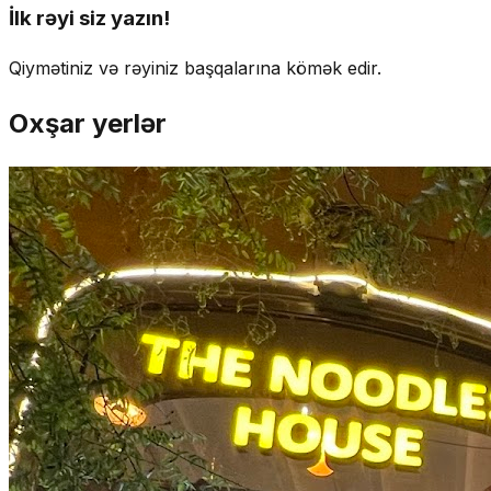
İlk rəyi siz yazın!
Qiymətiniz və rəyiniz başqalarına kömək edir.
Oxşar yerlər