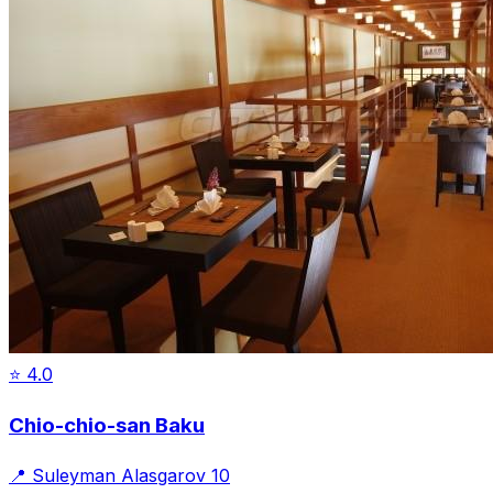
⭐
4.0
Chio-chio-san Baku
📍
Suleyman Alasgarov 10