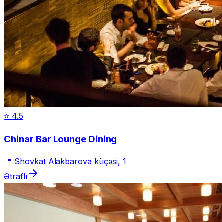
⭐
4.5
Chinar Bar Lounge Dining
📍
Shovkat Alakbarova küçəsi, 1
Ətraflı