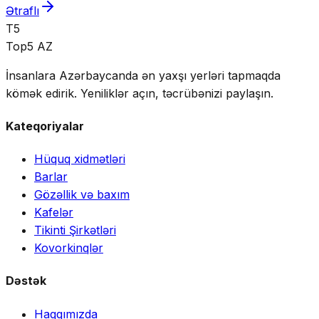
Ətraflı
T5
Top5 AZ
İnsanlara Azərbaycanda ən yaxşı yerləri tapmaqda
kömək edirik. Yeniliklər açın, təcrübənizi paylaşın.
Kateqoriyalar
Hüquq xidmətləri
Barlar
Gözəllik və baxım
Kafelər
Tikinti Şirkətləri
Kovorkinqlər
Dəstək
Haqqımızda