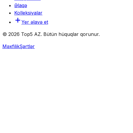
Əlaqə
Kolleksiyalar
Yer əlavə et
© 2026 Top5 AZ. Bütün hüquqlar qorunur.
Məxfilik
Şərtlər