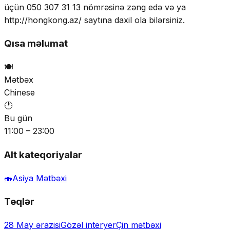
üçün 050 307 31 13 nömrəsinə zəng edə və ya
http://hongkong.az/ saytına daxil ola bilərsiniz.
Qısa məlumat
🍽️
Mətbəx
Chinese
🕐
Bu gün
11:00 – 23:00
Alt kateqoriyalar
🍣
Asiya Mətbəxi
Teqlər
28 May ərazisi
Gözəl interyer
Çin mətbəxi