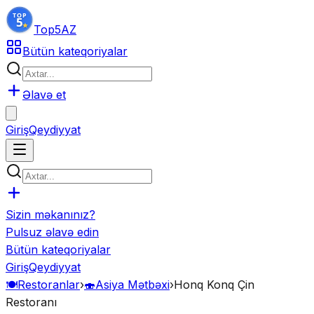
Top5
AZ
Bütün kateqoriyalar
Əlavə et
Giriş
Qeydiyyat
Sizin məkanınız?
Pulsuz əlavə edin
Bütün kateqoriyalar
Giriş
Qeydiyyat
🍽️
Restoranlar
›
🍣
Asiya Mətbəxi
›
Honq Konq Çin
Restoranı