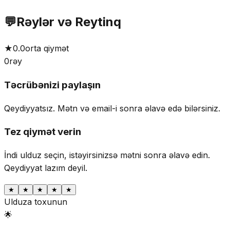
💬
Rəylər və Reytinq
★
0.0
orta qiymət
0
rəy
Təcrübənizi paylaşın
Qeydiyyatsız. Mətn və email-i sonra əlavə edə bilərsiniz.
Tez qiymət verin
İndi ulduz seçin, istəyirsinizsə mətni sonra əlavə edin.
Qeydiyyat lazım deyil.
★
★
★
★
★
Ulduza toxunun
🌟