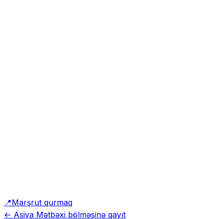
📍
Marşrut qurmaq
← Asiya Mətbəxi bölməsinə qayıt