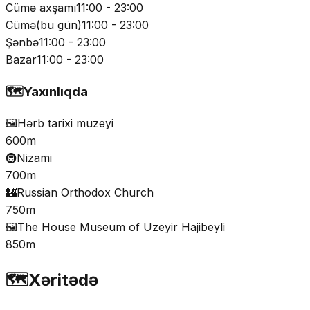
Cümə axşamı
11:00 - 23:00
Cümə
(
bu gün
)
11:00 - 23:00
Şənbə
11:00 - 23:00
Bazar
11:00 - 23:00
🗺️
Yaxınlıqda
🖼️
Hərb tarixi muzeyi
600m
🚇
Nizami
700m
🏰
Russian Orthodox Church
750m
🖼️
The House Museum of Uzeyir Hajibeyli
850m
🗺️
Xəritədə