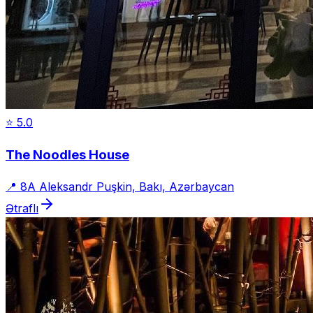
⭐
5.0
The Noodles House
📍
8A Aleksandr Puşkin, Bakı, Azərbaycan
Ətraflı