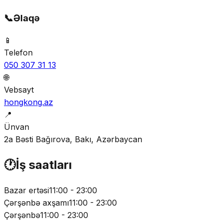
📞
Əlaqə
📱
Telefon
050 307 31 13
🌐
Vebsayt
hongkong.az
📍
Ünvan
2a Bəsti Bağırova, Bakı, Azərbaycan
🕐
İş saatları
Bazar ertəsi
11:00 - 23:00
Çərşənbə axşamı
11:00 - 23:00
Çərşənbə
11:00 - 23:00