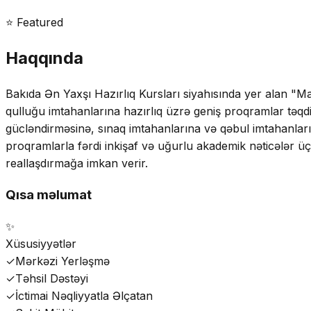
⭐ Featured
Haqqında
Bakıda Ən Yaxşı Hazırlıq Kursları siyahısında yer alan "Ma
qulluğu imtahanlarına hazırlıq üzrə geniş proqramlar təqdim
gücləndirməsinə, sınaq imtahanlarına və qəbul imtahanları
proqramlarla fərdi inkişaf və uğurlu akademik nəticələr ü
reallaşdırmağa imkan verir.
Qısa məlumat
✨
Xüsusiyyətlər
✓
Mərkəzi Yerləşmə
✓
Təhsil Dəstəyi
✓
İctimai Nəqliyyatla Əlçatan