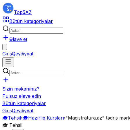
Top5
AZ
Bütün kateqoriyalar
Əlavə et
Giriş
Qeydiyyat
Sizin məkanınız?
Pulsuz əlavə edin
Bütün kateqoriyalar
Giriş
Qeydiyyat
🎓
Təhsil
›
🎓
Hazırlıq Kursları
›
"Magistratura.az" tədris mər
🎓
Təhsil