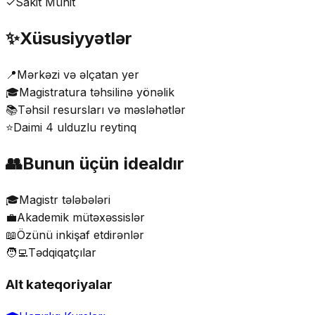
✓
Sakit Mühit
✨
Xüsusiyyətlər
📍
Mərkəzi və əlçatan yer
🎓
Magistratura təhsilinə yönəlik
📚
Təhsil resursları və məsləhətlər
⭐
Daimi 4 ulduzlu reytinq
👥
Bunun üçün idealdır
🎓
Magistr tələbələri
💼
Akademik mütəxəssislər
📖
Özünü inkişaf etdirənlər
🧑‍💻
Tədqiqatçılar
Alt kateqoriyalar