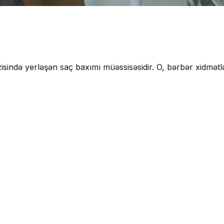
ə yerləşən saç baxımı müəssisəsidir. O, bərbər xidmətləri