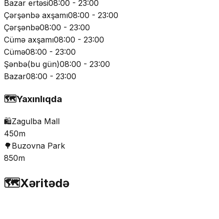
Bazar ertəsi
08:00 - 23:00
Çərşənbə axşamı
08:00 - 23:00
Çərşənbə
08:00 - 23:00
Cümə axşamı
08:00 - 23:00
Cümə
08:00 - 23:00
Şənbə
(
bu gün
)
08:00 - 23:00
Bazar
08:00 - 23:00
🗺️
Yaxınlıqda
🛍️
Zagulba Mall
450m
🌳
Buzovna Park
850m
🗺️
Xəritədə