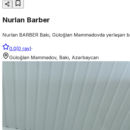
Nurlan Barber
Nurlan BARBER Bakı, Güloğlan Məmmədovda yerləşən bə
0.0
(
0
rəy
)
·
Güloğlan Məmmədov, Bakı, Azərbaycan