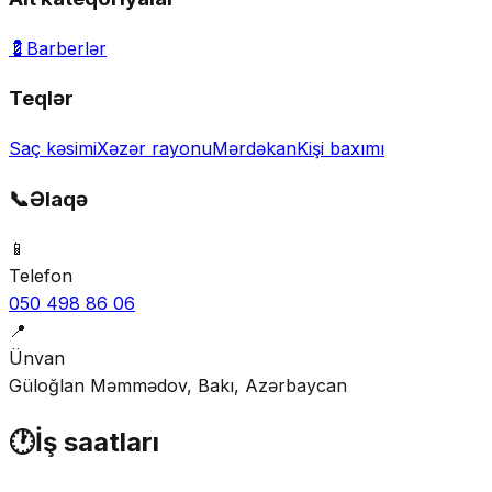
💈
Barberlər
Teqlər
Saç kəsimi
Xəzər rayonu
Mərdəkan
Kişi baxımı
📞
Əlaqə
📱
Telefon
050 498 86 06
📍
Ünvan
Güloğlan Məmmədov, Bakı, Azərbaycan
🕐
İş saatları