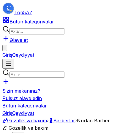
Top5
AZ
Bütün kateqoriyalar
Əlavə et
Giriş
Qeydiyyat
Sizin məkanınız?
Pulsuz əlavə edin
Bütün kateqoriyalar
Giriş
Qeydiyyat
💇
Gözəllik və baxım
›
💈
Barberlər
›
Nurlan Barber
💇
Gözəllik və baxım