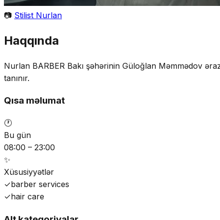
📷
Stilist Nurlan
Haqqında
Nurlan BARBER Bakı şəhərinin Güloğlan Məmmədov ərazisind
tanınır.
Qısa məlumat
🕐
Bu gün
08:00 – 23:00
✨
Xüsusiyyətlər
✓
barber services
✓
hair care
Alt kateqoriyalar