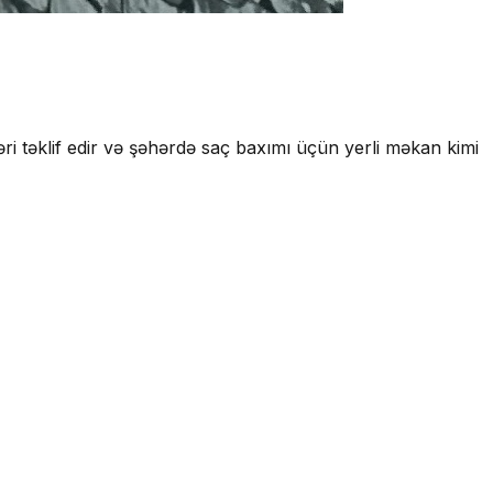
 təklif edir və şəhərdə saç baxımı üçün yerli məkan kimi