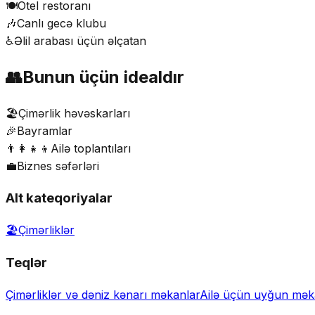
🍽️
Otel restoranı
🎶
Canlı gecə klubu
♿
Əlil arabası üçün əlçatan
👥
Bunun üçün idealdır
🏖️
Çimərlik həvəskarları
🎉
Bayramlar
👨‍👩‍👧‍👦
Ailə toplantıları
💼
Biznes səfərləri
Alt kateqoriyalar
🏖️
Çimərliklər
Teqlər
Çimərliklər və dəniz kənarı məkanlar
Ailə üçün uyğun mək