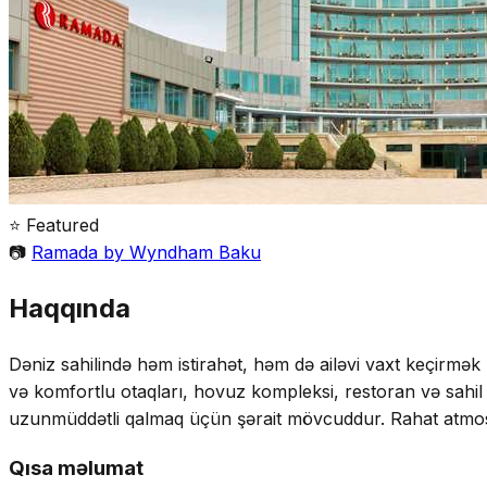
⭐ Featured
📷
Ramada by Wyndham Baku
Haqqında
Dəniz sahilində həm istirahət, həm də ailəvi vaxt keçirm
və komfortlu otaqları, hovuz kompleksi, restoran və sahil 
uzunmüddətli qalmaq üçün şərait mövcuddur. Rahat atmosfer,
Qısa məlumat