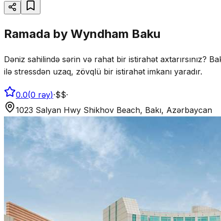
Ramada by Wyndham Baku
Dəniz sahilində sərin və rahat bir istirahət axtarırsınız?
ilə stressdən uzaq, zövqlü bir istirahət imkanı yaradır.
0.0
(
0
rəy
)
·
$$
·
1023 Salyan Hwy Shikhov Beach, Bakı, Azərbaycan