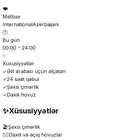
🍽️
Mətbəx
International
Azerbaijani
🕐
Bu gün
00:00 – 24:00
✨
Xüsusiyyətlər
✓
Əlil arabası üçün əlçatan
✓
24 saat qəbul
✓
Şəxsi çimərlik
✓
Daxili hovuz
✨
Xüsusiyyətlər
🏖️
Şəxsi çimərlik
🏊‍♂️
Daxili və açıq hovuzlar