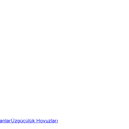
anlar
Üzgüçülük Hovuzları