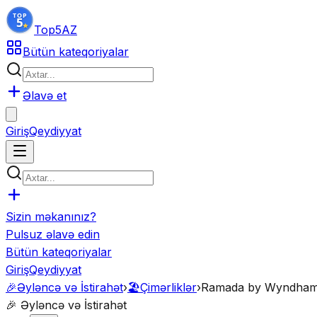
Top5
AZ
Bütün kateqoriyalar
Əlavə et
Giriş
Qeydiyyat
Sizin məkanınız?
Pulsuz əlavə edin
Bütün kateqoriyalar
Giriş
Qeydiyyat
🎉
Əyləncə və İstirahət
›
🏖️
Çimərliklər
›
Ramada by Wyndham
🎉
Əyləncə və İstirahət