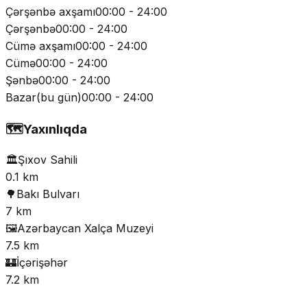
Çərşənbə axşamı
00:00 - 24:00
Çərşənbə
00:00 - 24:00
Cümə axşamı
00:00 - 24:00
Cümə
00:00 - 24:00
Şənbə
00:00 - 24:00
Bazar
(
bu gün
)
00:00 - 24:00
🗺️
Yaxınlıqda
🏛️
Şıxov Sahili
0.1 km
🌳
Bakı Bulvarı
7 km
🖼️
Azərbaycan Xalça Muzeyi
7.5 km
🏰
İçərişəhər
7.2 km