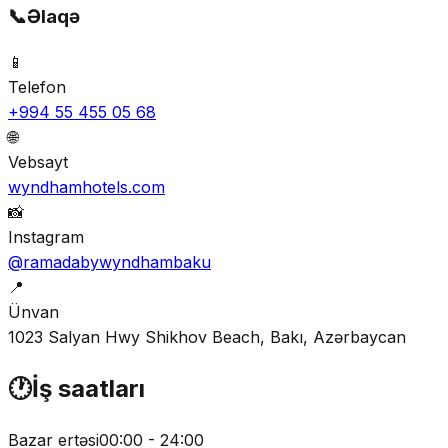
📞
Əlaqə
📱
Telefon
+994 55 455 05 68
🌐
Vebsayt
wyndhamhotels.com
📸
Instagram
@ramadabywyndhambaku
📍
Ünvan
1023 Salyan Hwy Shikhov Beach, Bakı, Azərbaycan
🕐
İş saatları
Bazar ertəsi
00:00 - 24:00