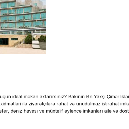
ək üçün ideal məkan axtarırsınız? Bakının Ən Yaxşı Çimərli
xidmətləri ilə ziyarətçilərə rahat və unudulmaz istirahət im
 dəniz havası və müxtəlif əyləncə imkanları ailə və dostlar