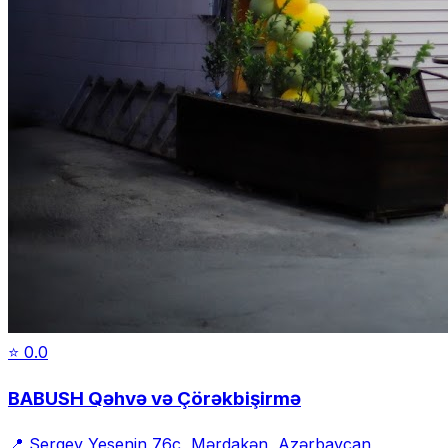
⭐
0.0
BABUSH Qəhvə və Çörəkbişirmə
📍
Sergey Yesenin 76c, Mərdakən, Azərbaycan