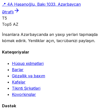
📍
4A Həsənoğlu, Bakı 1033, Azərbaycan
Ətraflı
T5
Top5 AZ
İnsanlara Azərbaycanda ən yaxşı yerləri tapmaqda
kömək edirik. Yeniliklər açın, təcrübənizi paylaşın.
Kateqoriyalar
Hüquq xidmətləri
Barlar
Gözəllik və baxım
Kafelər
Tikinti Şirkətləri
Kovorkinqlər
Dəstək