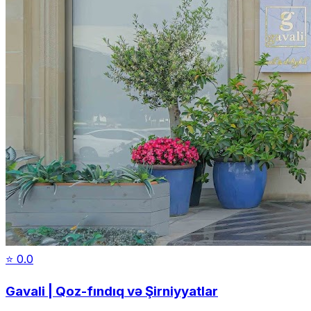
⭐
0.0
Gavali | Qoz-fındıq və Şirniyyatlar