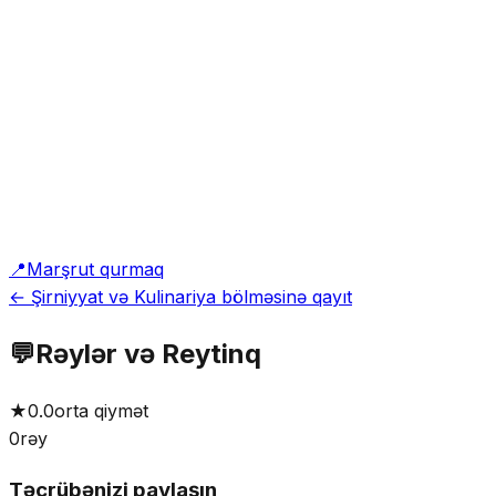
📍
Marşrut qurmaq
← Şirniyyat və Kulinariya bölməsinə qayıt
💬
Rəylər və Reytinq
★
0.0
orta qiymət
0
rəy
Təcrübənizi paylaşın