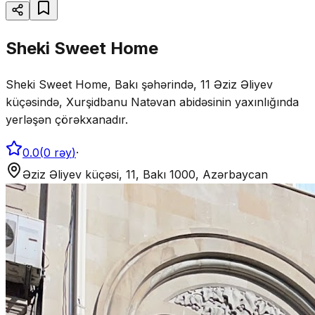
Sheki Sweet Home
Sheki Sweet Home, Bakı şəhərində, 11 Əziz Əliyev
küçəsində, Xurşidbanu Natəvan abidəsinin yaxınlığında
yerləşən çörəkxanadır.
0.0
(
0
rəy
)
·
Əziz Əliyev küçəsi, 11, Bakı 1000, Azərbaycan