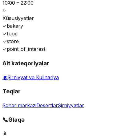
10:00 – 22:00
✨
Xüsusiyyətlər
✓
bakery
✓
food
✓
store
✓
point_of_interest
Alt kateqoriyalar
🧁
Şirniyyat və Kulinariya
Teqlər
Şəhər mərkəzi
Desertlər
Şirniyyatlar
📞
Əlaqə
📱