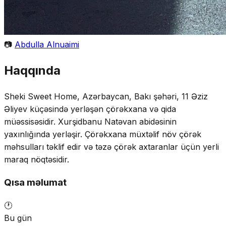
📷
Abdulla Alnuaimi
Haqqında
Sheki Sweet Home, Azərbaycan, Bakı şəhəri, 11 Əziz
Əliyev küçəsində yerləşən çörəkxana və qida
müəssisəsidir. Xurşidbanu Natəvan abidəsinin
yaxınlığında yerləşir. Çörəkxana müxtəlif növ çörək
məhsulları təklif edir və təzə çörək axtaranlar üçün yerli
maraq nöqtəsidir.
Qısa məlumat
🕐
Bu gün