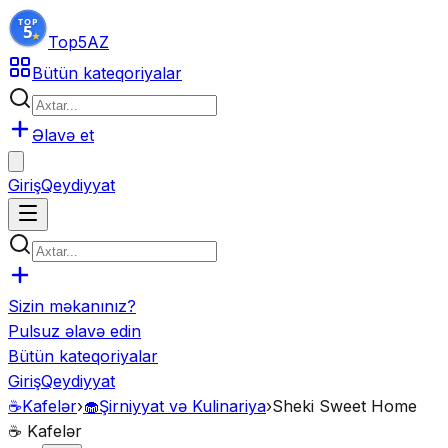
Top5
AZ
Bütün kateqoriyalar
Əlavə et
Giriş
Qeydiyyat
Sizin məkanınız?
Pulsuz əlavə edin
Bütün kateqoriyalar
Giriş
Qeydiyyat
☕
Kafelər
›
🧁
Şirniyyat və Kulinariya
›
Sheki Sweet Home
☕
Kafelər