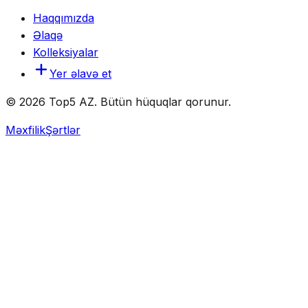
Haqqımızda
Əlaqə
Kolleksiyalar
Yer əlavə et
© 2026 Top5 AZ. Bütün hüquqlar qorunur.
Məxfilik
Şərtlər