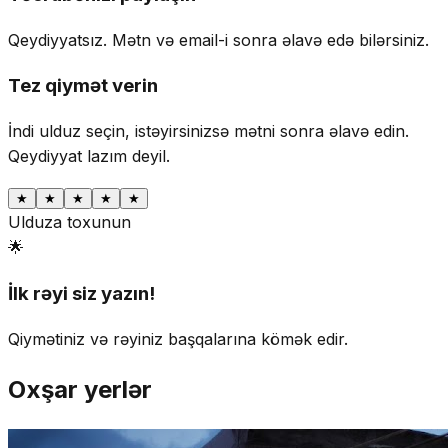
Qeydiyyatsız. Mətn və email-i sonra əlavə edə bilərsiniz.
Tez qiymət verin
İndi ulduz seçin, istəyirsinizsə mətni sonra əlavə edin.
Qeydiyyat lazım deyil.
★
★
★
★
★
Ulduza toxunun
🌟
İlk rəyi siz yazın!
Qiymətiniz və rəyiniz başqalarına kömək edir.
Oxşar yerlər