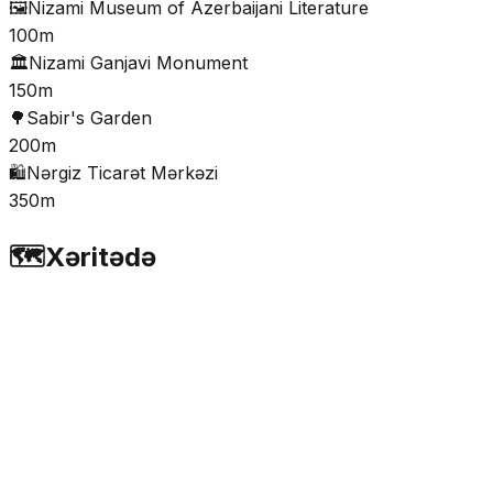
🖼️
Nizami Museum of Azerbaijani Literature
100m
🏛️
Nizami Ganjavi Monument
150m
🌳
Sabir's Garden
200m
🛍️
Nərgiz Ticarət Mərkəzi
350m
🗺️
Xəritədə