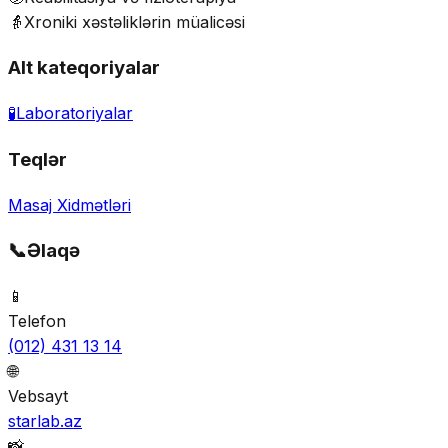
👵
Xroniki xəstəliklərin müalicəsi
Alt kateqoriyalar
🧪
Laboratoriyalar
Teqlər
Masaj Xidmətləri
📞
Əlaqə
📱
Telefon
(012) 431 13 14
🌐
Vebsayt
starlab.az
📸