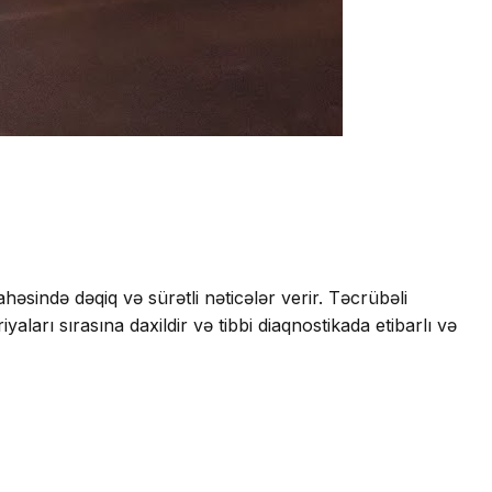
həsində dəqiq və sürətli nəticələr verir. Təcrübəli
yaları sırasına daxildir və tibbi diaqnostikada etibarlı və