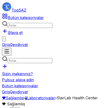
Top5
AZ
Bütün kateqoriyalar
Əlavə et
Giriş
Qeydiyyat
Sizin məkanınız?
Pulsuz əlavə edin
Bütün kateqoriyalar
Giriş
Qeydiyyat
❤️
Sağlamlıq
›
🧪
Laboratoriyalar
›
StarLab Health Center
❤️
Sağlamlıq