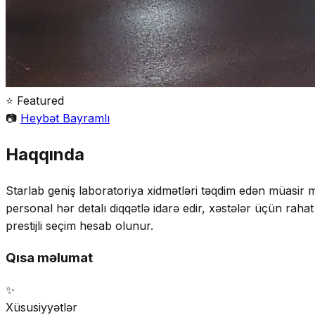
⭐ Featured
📷
Heybət Bayramlı
Haqqında
Starlab geniş laboratoriya xidmətləri təqdim edən müasir mər
personal hər detalı diqqətlə idarə edir, xəstələr üçün rahat 
prestijli seçim hesab olunur.
Qısa məlumat
✨
Xüsusiyyətlər