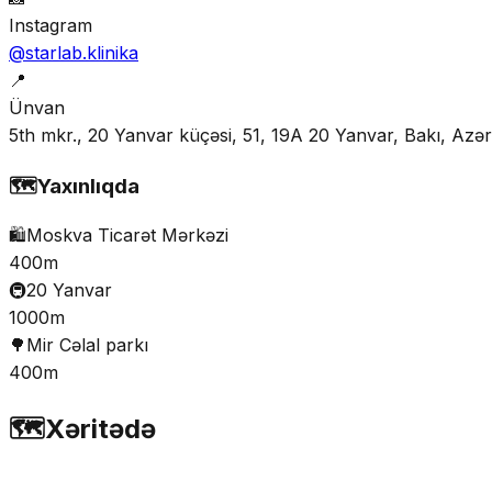
Instagram
@starlab.klinika
📍
Ünvan
5th mkr., 20 Yanvar küçəsi, 51, 19A 20 Yanvar, Bakı, Az
🗺️
Yaxınlıqda
🛍️
Moskva Ticarət Mərkəzi
400m
🚇
20 Yanvar
1000m
🌳
Mir Cəlal parkı
400m
🗺️
Xəritədə