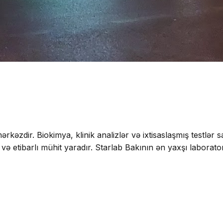
kəzdir. Biokimya, klinik analizlər və ixtisaslaşmış testlər sa
və etibarlı mühit yaradır. Starlab Bakının ən yaxşı laboratori