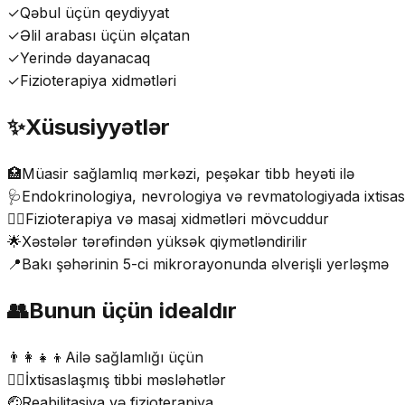
✓
Qəbul üçün qeydiyyat
✓
Əlil arabası üçün əlçatan
✓
Yerində dayanacaq
✓
Fizioterapiya xidmətləri
✨
Xüsusiyyətlər
🏥
Müasir sağlamlıq mərkəzi, peşəkar tibb heyəti ilə
🩺
Endokrinologiya, nevrologiya və revmatologiyada ixtisa
💆‍♂️
Fizioterapiya və masaj xidmətləri mövcuddur
🌟
Xəstələr tərəfindən yüksək qiymətləndirilir
📍
Bakı şəhərinin 5-ci mikrorayonunda əlverişli yerləşmə
👥
Bunun üçün idealdır
👨‍👩‍👧‍👦
Ailə sağlamlığı üçün
🧑‍⚕️
İxtisaslaşmış tibbi məsləhətlər
🤕
Reabilitasiya və fizioterapiya