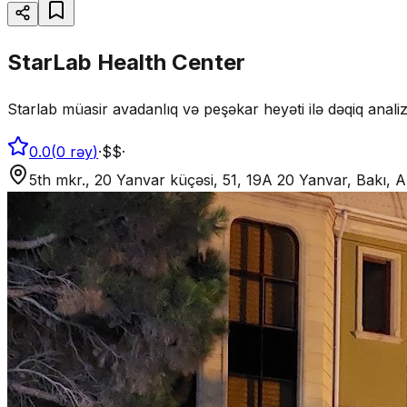
StarLab Health Center
Starlab müasir avadanlıq və peşəkar heyəti ilə dəqiq analiz
0.0
(
0
rəy
)
·
$$
·
5th mkr., 20 Yanvar küçəsi, 51, 19A 20 Yanvar, Bakı,