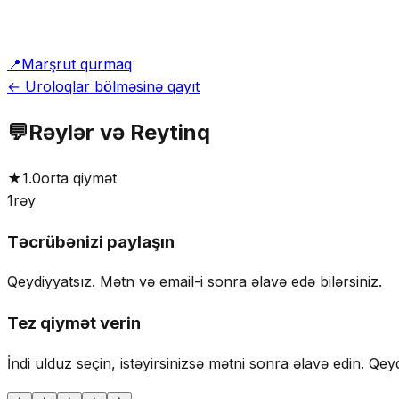
📍
Marşrut qurmaq
← Uroloqlar bölməsinə qayıt
💬
Rəylər və Reytinq
★
1.0
orta qiymət
1
rəy
Təcrübənizi paylaşın
Qeydiyyatsız. Mətn və email-i sonra əlavə edə bilərsiniz.
Tez qiymət verin
İndi ulduz seçin, istəyirsinizsə mətni sonra əlavə edin.
Qeyd