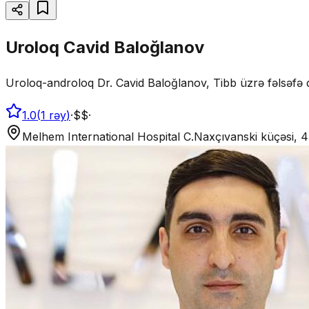
Uroloq Cavid Baloğlanov
Uroloq-androloq Dr. Cavid Baloğlanov, Tibb üzrə fəlsəfə 
1.0
(
1
rəy
)
·
$$
·
Melhem International Hospital C.Naxçıvanski küçəsi,