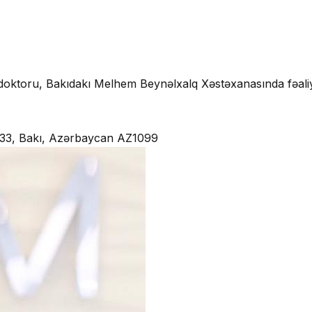
doktoru, Bakıdakı Melhem Beynəlxalq Xəstəxanasında fəaliy
 433, Bakı, Azərbaycan AZ1099