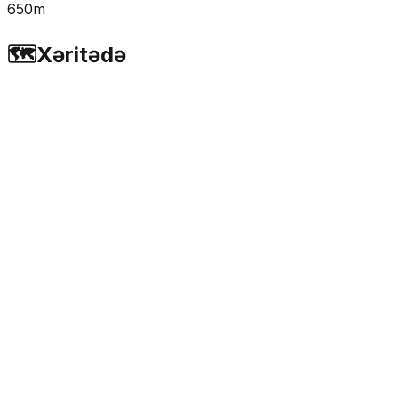
650m
🗺️
Xəritədə