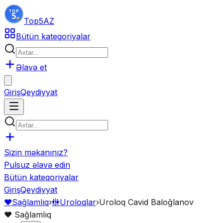
Top5
AZ
Bütün kateqoriyalar
Əlavə et
Giriş
Qeydiyyat
Sizin məkanınız?
Pulsuz əlavə edin
Bütün kateqoriyalar
Giriş
Qeydiyyat
❤️
Sağlamlıq
›
🚻
Uroloqlar
›
Uroloq Cavid Baloğlanov
❤️
Sağlamlıq