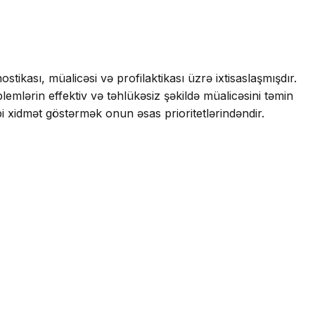
tikası, müalicəsi və profilaktikası üzrə ixtisaslaşmışdır.
lemlərin effektiv və təhlükəsiz şəkildə müalicəsini təmin
i xidmət göstərmək onun əsas prioritetlərindəndir.