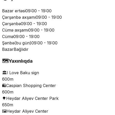
Bazar ertəsi
09:00 - 19:00
Çərşənbə axşamı
09:00 - 19:00
Çərşənbə
09:00 - 19:00
Cümə axşamı
09:00 - 19:00
Cümə
09:00 - 19:00
Şənbə
(
bu gün
)
09:00 - 19:00
Bazar
Bağlıdır
🗺️
Yaxınlıqda
🏛️
I Love Baku sign
600m
🛍️
Caspian Shopping Center
600m
🌳
Heydar Aliyev Center Park
650m
🖼️
Heydar Aliyev Center