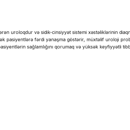
 uroloqdur və sidik-cinsiyyət sistemi xəstəliklərinin diaqnos
ək pasiyentlərə fərdi yanaşma göstərir, müxtəlif uroloji prob
asiyentlərin sağlamlığını qorumaq və yüksək keyfiyyətli tibb