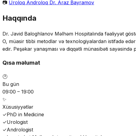
📷
Uroloq Androloq Dr. Araz Bayramov
Haqqında
Dr. Javid Baloghlanov Məlhəm Hospitalında fəaliyyət göstərən
O, müasir tibbi metodlar və texnologiyalardan istifadə edər
edir. Peşəkar yanaşması və diqqətli münasibəti sayəsində p
Qısa məlumat
🕐
Bu gün
09:00 – 19:00
✨
Xüsusiyyətlər
✓
PhD in Medicine
✓
Urologist
✓
Andrologist