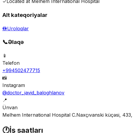
✓
Located at Melhem International Hospital
Alt kateqoriyalar
🚻
Uroloqlar
📞
Əlaqə
📱
Telefon
+994502477715
📸
Instagram
@doctor_javid_baloghlanov
📍
Ünvan
Melhem International Hospital C.Naxçıvanski küçəsi, 43
🕐
İş saatları