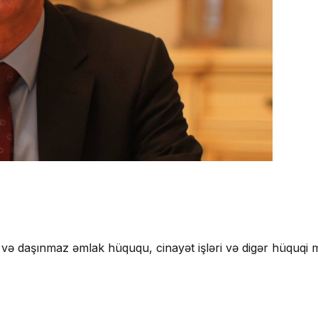
və daşınmaz əmlak hüququ, cinayət işləri və digər hüquqi m