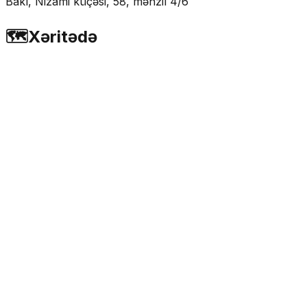
Bakı, Nizami küçəsi, 58, mənzil 4/6
🗺️
Xəritədə