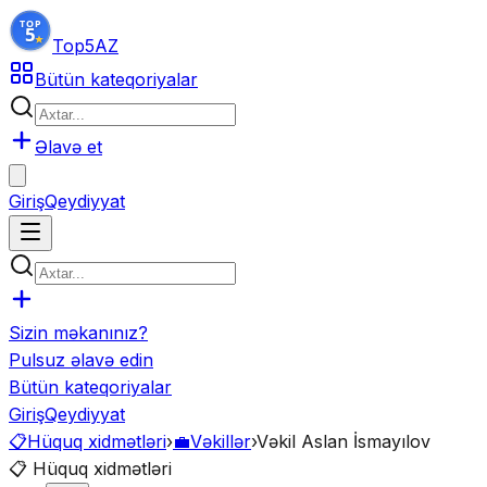
Top5
AZ
Bütün kateqoriyalar
Əlavə et
Giriş
Qeydiyyat
Sizin məkanınız?
Pulsuz əlavə edin
Bütün kateqoriyalar
Giriş
Qeydiyyat
📋
Hüquq xidmətləri
›
💼
Vəkillər
›
Vəkil Aslan İsmayılov
📋
Hüquq xidmətləri