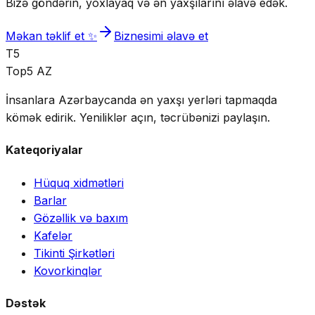
Bizə göndərin, yoxlayaq və ən yaxşılarını əlavə edək.
Məkan təklif et ✨
Biznesimi əlavə et
T5
Top5 AZ
İnsanlara Azərbaycanda ən yaxşı yerləri tapmaqda
kömək edirik. Yeniliklər açın, təcrübənizi paylaşın.
Kateqoriyalar
Hüquq xidmətləri
Barlar
Gözəllik və baxım
Kafelər
Tikinti Şirkətləri
Kovorkinqlər
Dəstək