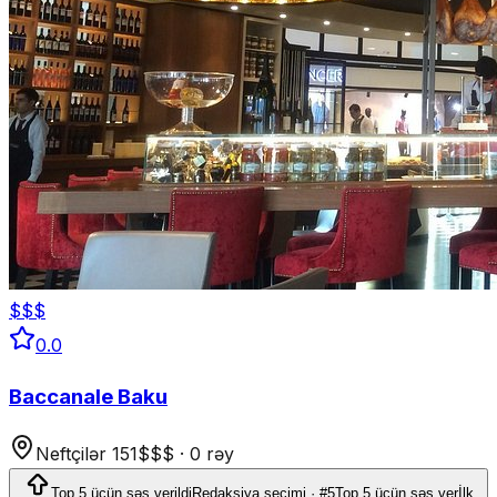
$$$
0.0
Baccanale Baku
Neftçilər 151
$$$
·
0 rəy
Top 5 üçün səs verildi
Redaksiya seçimi · #5
Top 5 üçün səs ver
İlk