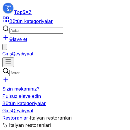
Top5
AZ
Bütün kateqoriyalar
Əlavə et
Giriş
Qeydiyyat
Sizin məkanınız?
Pulsuz əlavə edin
Bütün kateqoriyalar
Giriş
Qeydiyyat
Restoranlar
›
Italyan restoranlari
🏷️
Italyan restoranlari