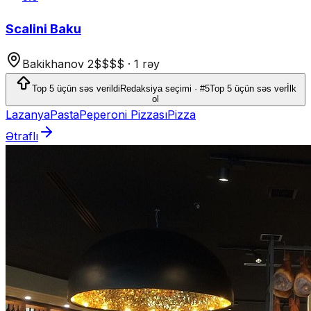
Scalini Baku
Bakikhanov 2
$$$$
·
1 rəy
Top 5 üçün səs verildi
Redaksiya seçimi · #5
Top 5 üçün səs ver
İlk
ol
Lazanya
Pasta
Peperoni Pizzası
Pizza
Ətraflı