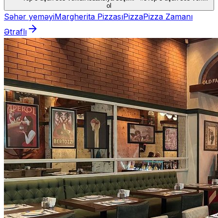
ol
Səhər yeməyi
Margherita Pizzası
Pizza
Pizza Zamanı
Ətraflı