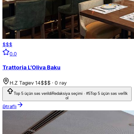
$$$
0.0
Trattoria L’Oliva Baku
H.Z Tagiev 14
$$$
·
0 rəy
Top 5 üçün səs verildi
Redaksiya seçimi · #5
Top 5 üçün səs ver
İlk
ol
Ətraflı