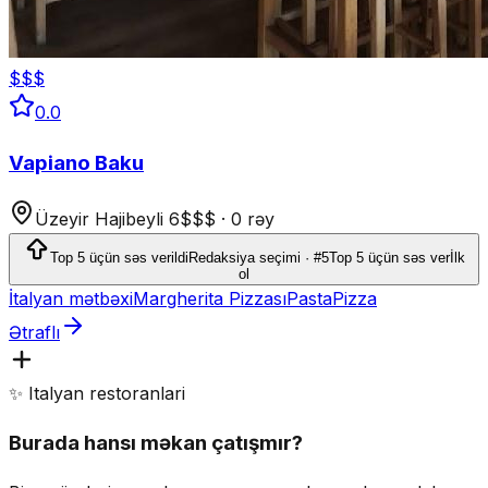
$$$
0.0
Vapiano Baku
Üzeyir Hajibeyli 6
$$$
·
0 rəy
Top 5 üçün səs verildi
Redaksiya seçimi · #5
Top 5 üçün səs ver
İlk
ol
İtalyan mətbəxi
Margherita Pizzası
Pasta
Pizza
Ətraflı
✨ Italyan restoranlari
Burada hansı məkan çatışmır?