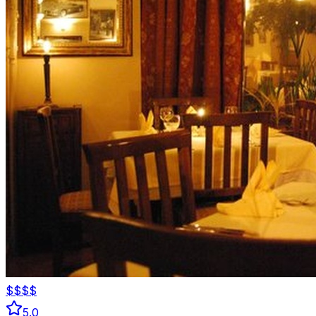
$$$$
5.0