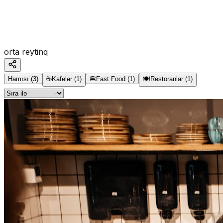
orta reytinq
Hamısı
(
3
)
☕
Kafelər
(
1
)
🍔
Fast Food
(
1
)
🍽️
Restoranlar
(
1
)