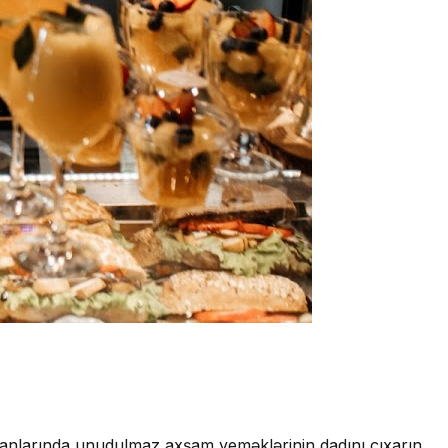
oranlarında unudulmaz axşam yeməklərinin dadını çıxarın.