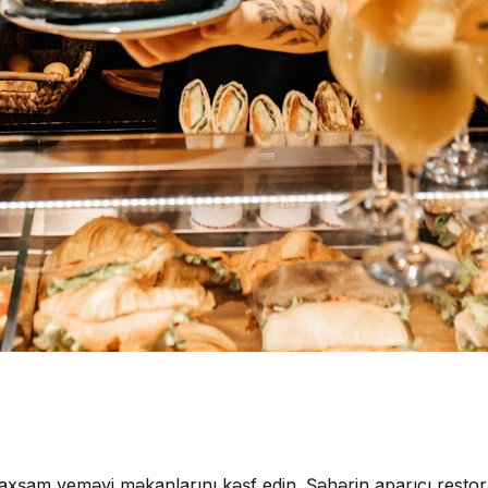
ı axşam yeməyi məkanlarını kəşf edin. Şəhərin aparıcı rest