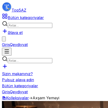
Top5
AZ
Bütün kateqoriyalar
Əlavə et
Giriş
Qeydiyyat
Sizin məkanınız?
Pulsuz əlavə edin
Bütün kateqoriyalar
Giriş
Qeydiyyat
📚
Kolleksiyalar
→
Axşam Yeməyi