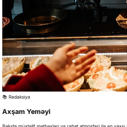
📚
Redaksiya
Axşam Yeməyi
Bakıda müxtəlif mətbəxləri və rahat atmosferi ilə ən yaxş