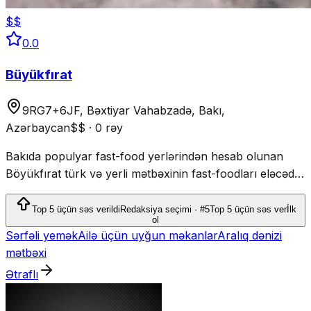
$$
0.0
Büyükfırat
9RG7+6JF, Bəxtiyar Vahabzadə, Bakı,
Azərbaycan
$$
·
0 rəy
Bakıda populyar fast-food yerlərindən hesab olunan
Böyükfırat türk və yerli mətbəxinin fast-foodları eləcədə
kabab, lahmacun və sair tez hazır olan yeməkləri ilə
məşhurdur.
Top 5 üçün səs verildi
Redaksiya seçimi · #5
Top 5 üçün səs ver
İlk
ol
Sərfəli yemək
Ailə üçün uyğun məkanlar
Aralıq dənizi
mətbəxi
Ətraflı