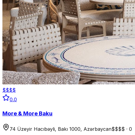
$$$$
0.0
More & More Baku
74 Üzeyir Hacıbəyli, Bakı 1000, Azərbaycan
$$$$
·
0