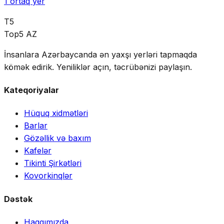
1
ortaq yer
T5
Top5 AZ
İnsanlara Azərbaycanda ən yaxşı yerləri tapmaqda
kömək edirik. Yeniliklər açın, təcrübənizi paylaşın.
Kateqoriyalar
Hüquq xidmətləri
Barlar
Gözəllik və baxım
Kafelər
Tikinti Şirkətləri
Kovorkinqlər
Dəstək
Haqqımızda