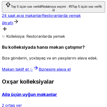
xidmətləri göstərən Türkiyə küçə yeməkləri restoranıdır.
Top 5 üçün səs verildi
Redaksiya seçimi · #5
Top 5 üçün səs ver
İlk
ol
24 saat açıq məkanlar
Restoranlarda yemək
Ətraflı
✨ Kolleksiya: Restoranlarda yemək
Bu kolleksiyada hansı məkan çatışmır?
Bizə göndərin, yoxlayaq və ən yaxşılarını əlavə edək.
Məkan təklif et ✨
Biznesimi əlavə et
Oxşar kolleksiyalar
Ailə üçün uyğun məkanlar
2
ortaq yer