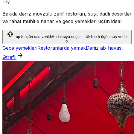
rəy
Bakıda dəniz mövzulu zərif restoran, suşi, dadlı desertlər
və rahat mühitlə nahar və gecə yeməkləri üçün ideal.
Top 5 üçün səs verildi
Redaksiya seçimi · #5
Top 5 üçün səs ver
İlk
ol
Gecə yeməkləri
Restoranlarda yemək
Dəniz ab-havası
Ətraflı