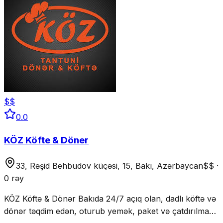
$$
0.0
KÖZ Köfte & Döner
33, Rəşid Behbudov küçəsi, 15, Bakı, Azərbaycan
$$
·
0 rəy
KÖZ Köftə & Dönər Bakıda 24/7 açıq olan, dadlı köftə və
dönər təqdim edən, oturub yemək, paket və çatdırılma