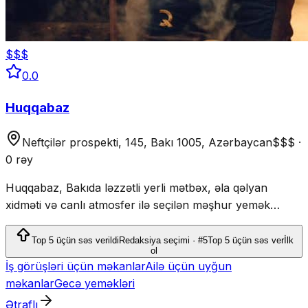
$$$
0.0
Huqqabaz
Neftçilər prospekti, 145, Bakı 1005, Azərbaycan
$$$
·
0 rəy
Huqqabaz, Bakıda ləzzətli yerli mətbəx, əla qəlyan
xidməti və canlı atmosfer ilə seçilən məşhur yemək
məkanıdır.
Top 5 üçün səs verildi
Redaksiya seçimi · #5
Top 5 üçün səs ver
İlk
ol
İş görüşləri üçün məkanlar
Ailə üçün uyğun
məkanlar
Gecə yeməkləri
Ətraflı