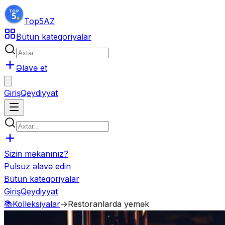
Top5
AZ
Bütün kateqoriyalar
Əlavə et
Giriş
Qeydiyyat
Sizin məkanınız?
Pulsuz əlavə edin
Bütün kateqoriyalar
Giriş
Qeydiyyat
📚
Kolleksiyalar
→
Restoranlarda yemək