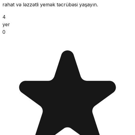
rahat və ləzzətli yemək təcrübəsi yaşayın.
4
yer
0