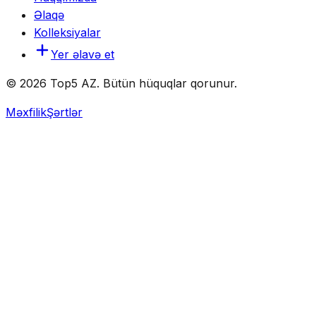
Əlaqə
Kolleksiyalar
Yer əlavə et
© 2026 Top5 AZ. Bütün hüquqlar qorunur.
Məxfilik
Şərtlər