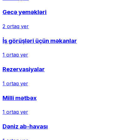
Gecə yeməkləri
2
ortaq yer
İş görüşləri üçün məkanlar
1
ortaq yer
Rezervasiyalar
1
ortaq yer
Milli mətbəx
1
ortaq yer
Dəniz ab-havası