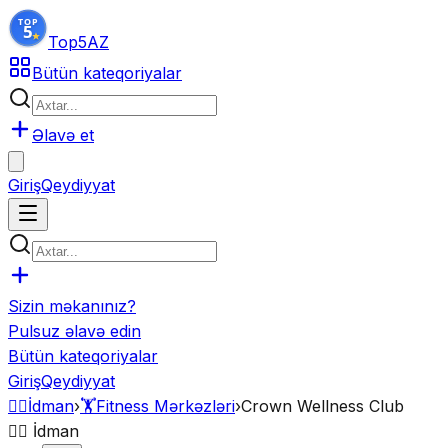
Top5
AZ
Bütün kateqoriyalar
Əlavə et
Giriş
Qeydiyyat
Sizin məkanınız?
Pulsuz əlavə edin
Bütün kateqoriyalar
Giriş
Qeydiyyat
🏋️‍♂️
İdman
›
🏋️
Fitness Mərkəzləri
›
Crown Wellness Club
🏋️‍♂️
İdman