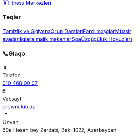
🏋️
Fitness Mərkəzləri
Teqlər
Təmizlik və Gigiyena
Qrup Dərsləri
Fərdi məşqlər
Müasir
avadanlıqlara malik məkanlar
Spa
Üzgüçülük Hovuzları
📞
Əlaqə
📱
Telefon
010 468 00 07
🌐
Vebsayt
crownclub.az
📍
Ünvan
60a Həsən bəy Zərdabi, Bakı 1022, Azərbaycan