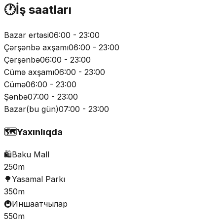
🕐
İş saatları
Bazar ertəsi
06:00 - 23:00
Çərşənbə axşamı
06:00 - 23:00
Çərşənbə
06:00 - 23:00
Cümə axşamı
06:00 - 23:00
Cümə
06:00 - 23:00
Şənbə
07:00 - 23:00
Bazar
(
bu gün
)
07:00 - 23:00
🗺️
Yaxınlıqda
🛍️
Baku Mall
250m
🌳
Yasamal Parkı
350m
🚇
Иншаатчылар
550m