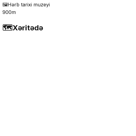
🖼️
Hərb tarixi muzeyi
900m
🗺️
Xəritədə