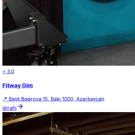
⭐
3.0
Fitway Gim
📍
Besti Bagirova 15, Bakı 1000, Azərbaycan
Ətraflı