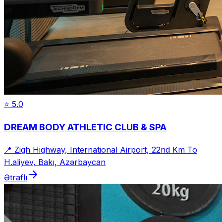
⭐
5.0
DREAM BODY ATHLETIC CLUB & SPA
📍
Zigh Highway, International Airport, 22nd Km To
H.aliyev, Bakı, Azərbaycan
Ətraflı