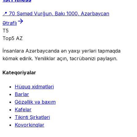
📍
70 Səməd Vurğun, Bakı 1000, Azərbaycan
Ətraflı
T5
Top5 AZ
İnsanlara Azərbaycanda ən yaxşı yerləri tapmaqda
kömək edirik. Yeniliklər açın, təcrübənizi paylaşın.
Kateqoriyalar
Hüquq xidmətləri
Barlar
Gözəllik və baxım
Kafelər
Tikinti Şirkətləri
Kovorkinqlər