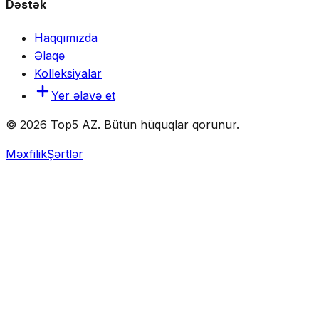
Dəstək
Haqqımızda
Əlaqə
Kolleksiyalar
Yer əlavə et
© 2026 Top5 AZ. Bütün hüquqlar qorunur.
Məxfilik
Şərtlər