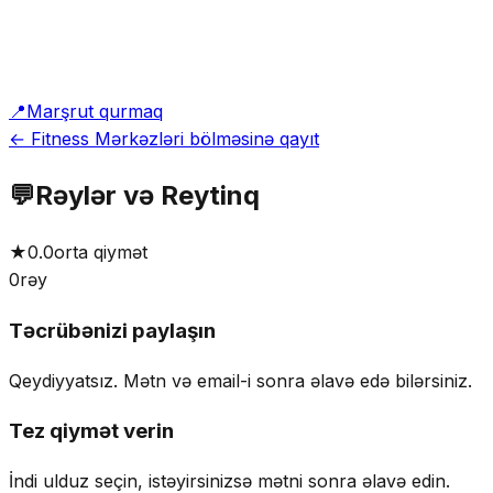
📍
Marşrut qurmaq
← Fitness Mərkəzləri bölməsinə qayıt
💬
Rəylər və Reytinq
★
0.0
orta qiymət
0
rəy
Təcrübənizi paylaşın
Qeydiyyatsız. Mətn və email-i sonra əlavə edə bilərsiniz.
Tez qiymət verin
İndi ulduz seçin, istəyirsinizsə mətni sonra əlavə edin.