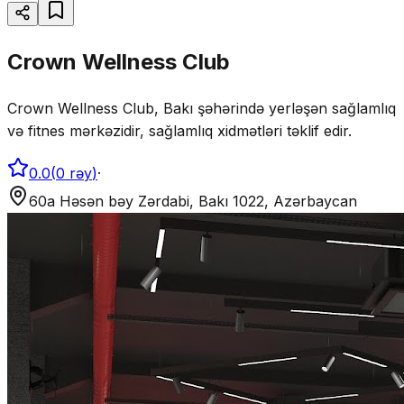
Crown Wellness Club
Crown Wellness Club, Bakı şəhərində yerləşən sağlamlıq
və fitnes mərkəzidir, sağlamlıq xidmətləri təklif edir.
0.0
(
0
rəy
)
·
60a Həsən bəy Zərdabi, Bakı 1022, Azərbaycan