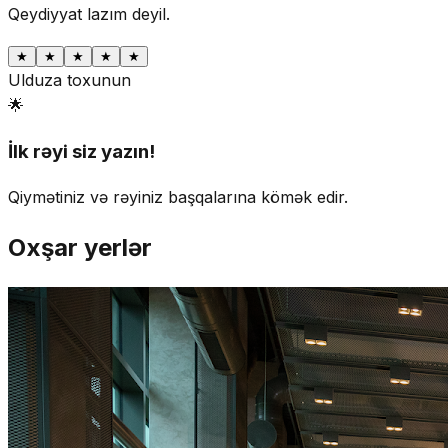
Qeydiyyat lazım deyil.
★
★
★
★
★
Ulduza toxunun
🌟
İlk rəyi siz yazın!
Qiymətiniz və rəyiniz başqalarına kömək edir.
Oxşar yerlər