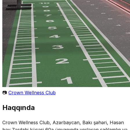
📷
Crown Wellness Club
Haqqında
Crown Wellness Club, Azərbaycan, Bakı şəhəri, Həsən
bəy Zərdabi küçəsi 60a ünvanında yerləşən sağlamlıq və