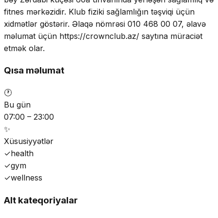
fitnes mərkəzidir. Klub fiziki sağlamlığın təşviqi üçün
xidmətlər göstərir. Əlaqə nömrəsi 010 468 00 07, əlavə
məlumat üçün https://crownclub.az/ saytına müraciət
etmək olar.
Qısa məlumat
🕐
Bu gün
07:00 – 23:00
✨
Xüsusiyyətlər
✓
health
✓
gym
✓
wellness
Alt kateqoriyalar