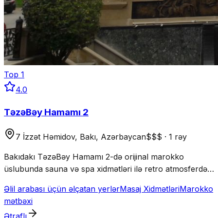
Top
1
4.0
TəzəBəy Hamamı 2
7 İzzət Həmidov, Bakı, Azərbaycan
$$$
·
1 rəy
Bakıdakı TəzəBəy Hamamı 2-də orijinal marokko
üslubunda sauna və spa xidmətləri ilə retro atmosferdə
unudulmaz təcrübə yaşayın.
Əlil arabası üçün əlçatan yerlər
Masaj Xidmətləri
Marokko
mətbəxi
Ətraflı