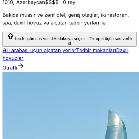
1010, Azərbaycan
$$$$
·
0 rəy
Bakıda müasir və zərif otel, geniş otaqlar, iki restoran,
spa, daxili hovuz və əlçatan tədbir yerləri ilə.
Top 5 üçün səs verildi
Redaksiya seçimi · #5
Top 5 üçün səs ver
İlk
ol
Əlil arabası üçün əlçatan yerlər
Tədbir məkanları
Daxili
hovuzlar
Ətraflı