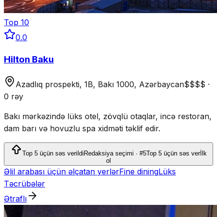
Top
10
0.0
Hilton Baku
Azadlıq prospekti, 1B, Bakı 1000, Azərbaycan
$$$$
·
0 rəy
Bakı mərkəzində lüks otel, zövqlü otaqlar, incə restoran,
dam barı və hovuzlu spa xidməti təklif edir.
Top 5 üçün səs verildi
Redaksiya seçimi · #5
Top 5 üçün səs ver
İlk
ol
Əlil arabası üçün əlçatan yerlər
Fine dining
Lüks
Təcrübələr
Ətraflı