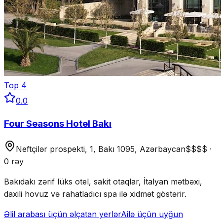
Top
4
0.0
Four Seasons Hotel Bakı
Neftçilər prospekti, 1, Bakı 1095, Azərbaycan
$$$$
·
0 rəy
Bakıdakı zərif lüks otel, sakit otaqlar, İtalyan mətbəxi,
daxili hovuz və rahatladıcı spa ilə xidmət göstərir.
Əlil arabası üçün əlçatan yerlər
Ailə üçün uyğun