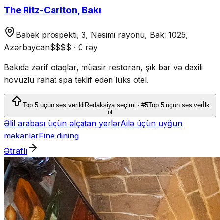
The Ritz-Carlton, Bakı
Babək prospekti, 3, Nəsimi rayonu, Bakı 1025,
Azərbaycan
$$$$
·
0 rəy
Bakıda zərif otaqlar, müasir restoran, şık bar və daxili
hovuzlu rahat spa təklif edən lüks otel.
Top 5 üçün səs verildi
Redaksiya seçimi · #5
Top 5 üçün səs ver
İlk
ol
Əlil arabası üçün əlçatan yerlər
Ailə üçün uyğun
məkanlar
Fine dining
Ətraflı