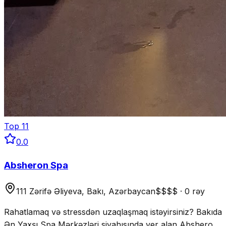
Top
11
0.0
Absheron Spa
111 Zərifə Əliyeva, Bakı, Azərbaycan
$$$$
·
0 rəy
Rahatlamaq və stressdən uzaqlaşmaq istəyirsiniz? Bakıda
Ən Yaxşı Spa Mərkəzləri siyahısında yer alan Absheron