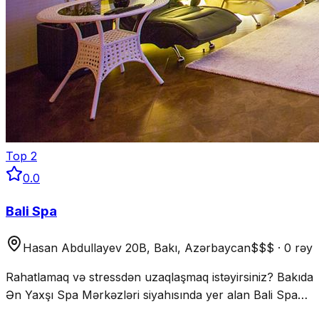
Top
2
0.0
Bali Spa
Hasan Abdullayev 20B, Bakı, Azərbaycan
$$$
·
0 rəy
Rahatlamaq və stressdən uzaqlaşmaq istəyirsiniz? Bakıda
Ən Yaxşı Spa Mərkəzləri siyahısında yer alan Bali Spa
Balinese masajı, aromaterapiya və wellness xidmətləri ilə