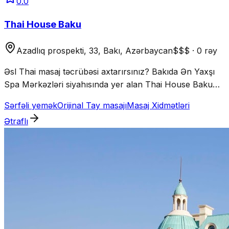
0.0
Thai House Baku
Azadlıq prospekti, 33, Bakı, Azərbaycan
$$$
·
0 rəy
Əsl Thai masaj təcrübəsi axtarırsınız? Bakıda Ən Yaxşı
Spa Mərkəzləri siyahısında yer alan Thai House Baku
peşəkar Thai masaj ustaları və rahat atmosfer ilə
Sərfəli yemək
Orijinal Tay masajı
Masaj Xidmətləri
stressdən uzaqlaşmaq üçün ideal yerdir.
Ətraflı