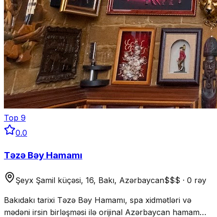
Top
9
0.0
Təzə Bəy Hamamı
Şeyx Şamil küçəsi, 16, Bakı, Azərbaycan
$$$
·
0 rəy
Bakıdakı tarixi Təzə Bəy Hamamı, spa xidmətləri və
mədəni irsin birləşməsi ilə orijinal Azərbaycan hamam