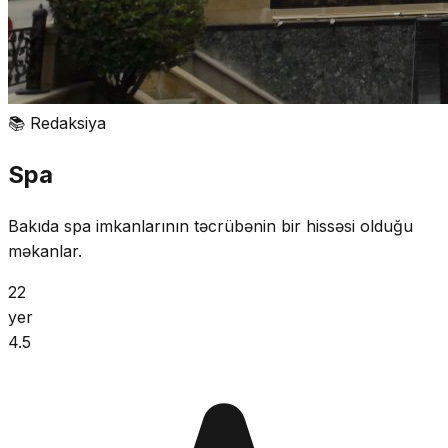
📚
Redaksiya
Spa
Bakıda spa imkanlarının təcrübənin bir hissəsi olduğu
məkanlar.
22
yer
4.5