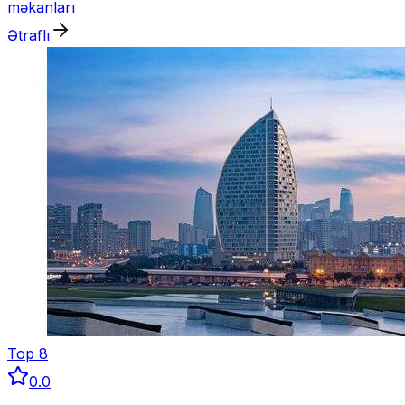
məkanları
Ətraflı
Top
8
0.0