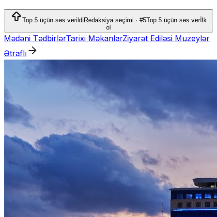
təcrübəsi təqdim edir.
Top 5 üçün səs verildi
Redaksiya seçimi · #5
Top 5 üçün səs ver
İlk
ol
Mədəni Tədbirlər
Tarixi Məkanlar
Ziyarət Ediləsi Muzeylər
Ətraflı