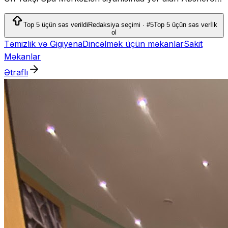
Spa premium masaj və wellness xidmətləri təklif edir.
Top 5 üçün səs verildi
Redaksiya seçimi · #5
Top 5 üçün səs ver
İlk
ol
Təmizlik və Gigiyena
Dincəlmək üçün məkanlar
Sakit
Məkanlar
Ətraflı