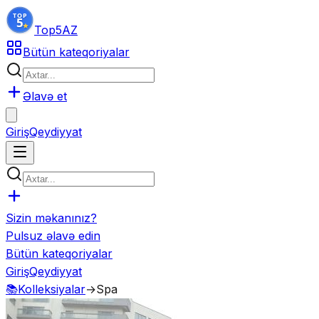
Top5
AZ
Bütün kateqoriyalar
Əlavə et
Giriş
Qeydiyyat
Sizin məkanınız?
Pulsuz əlavə edin
Bütün kateqoriyalar
Giriş
Qeydiyyat
📚
Kolleksiyalar
→
Spa