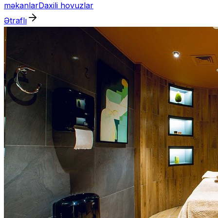
məkanlar
Daxili hovuzlar
Ətraflı