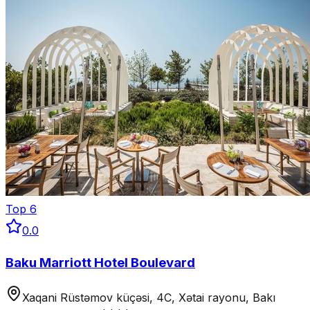
Top
6
0.0
Baku Marriott Hotel Boulevard
Xaqani Rüstəmov küçəsi, 4C, Xətai rayonu, Bakı