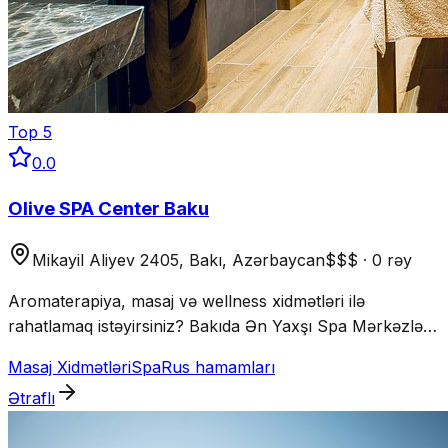
Top
5
0.0
Olive SPA Center Baku
Mikayil Aliyev 2405, Bakı, Azərbaycan
$$$
·
0 rəy
Aromaterapiya, masaj və wellness xidmətləri ilə
rahatlamaq istəyirsiniz? Bakıda Ən Yaxşı Spa Mərkəzləri
siyahısında olan Olive Spa Center stressdən uzaqlaşmaq
Masaj Xidmətləri
Spa
Rus hamamları
və tam bərpa olmaq üçün ideal məkandır.
Ətraflı