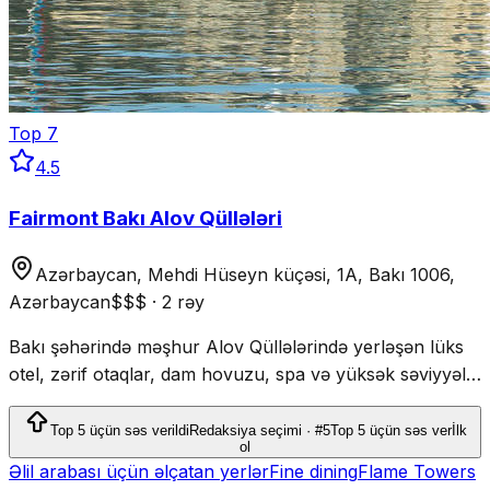
Top
7
4.5
Fairmont Bakı Alov Qüllələri
Azərbaycan, Mehdi Hüseyn küçəsi, 1A, Bakı 1006,
Azərbaycan
$$$
·
2 rəy
Bakı şəhərində məşhur Alov Qüllələrində yerləşən lüks
otel, zərif otaqlar, dam hovuzu, spa və yüksək səviyyəli
restoranları ilə seçilir.
Top 5 üçün səs verildi
Redaksiya seçimi · #5
Top 5 üçün səs ver
İlk
ol
Əlil arabası üçün əlçatan yerlər
Fine dining
Flame Towers