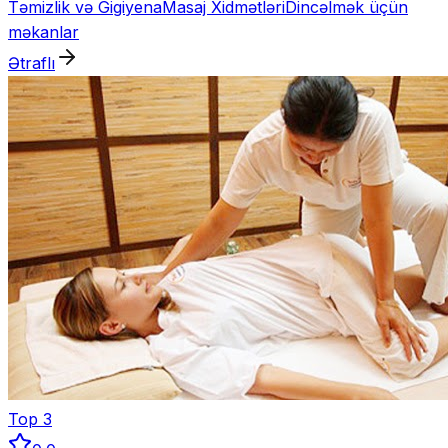
Təmizlik və Gigiyena
Masaj Xidmətləri
Dincəlmək üçün
unudulmaz təcrübə təqdim edir.
məkanlar
Ətraflı
Top
3