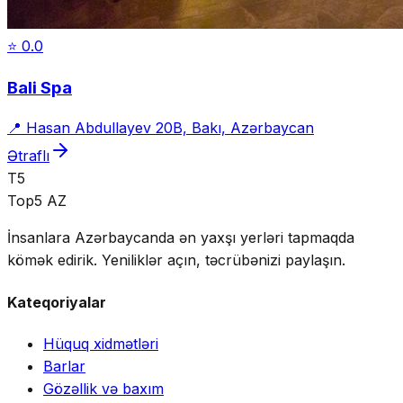
⭐
0.0
Bali Spa
📍
Hasan Abdullayev 20B, Bakı, Azərbaycan
Ətraflı
T5
Top5 AZ
İnsanlara Azərbaycanda ən yaxşı yerləri tapmaqda
kömək edirik. Yeniliklər açın, təcrübənizi paylaşın.
Kateqoriyalar
Hüquq xidmətləri
Barlar
Gözəllik və baxım