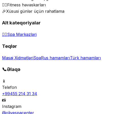
🏃‍♀️
Fitness həvəskarları
🎉
Xüsusi günlər üçün rahatlama
Alt kateqoriyalar
💆‍♀️
Spa Mərkəzləri
Teqlər
Masaj Xidmətləri
Spa
Rus hamamları
Türk hamamları
📞
Əlaqə
📱
Telefon
+99455 214 31 34
📸
Instagram
@olivespacenter