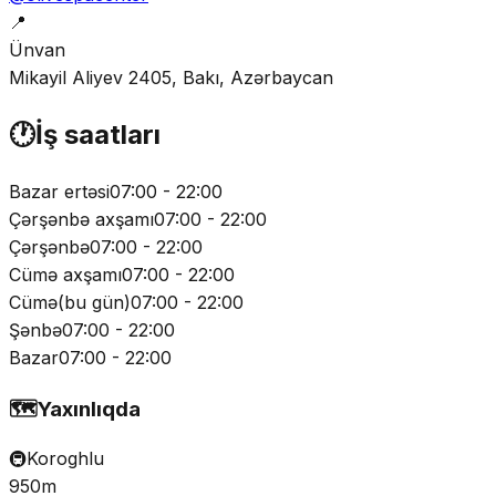
📍
Ünvan
Mikayil Aliyev 2405, Bakı, Azərbaycan
🕐
İş saatları
Bazar ertəsi
07:00 - 22:00
Çərşənbə axşamı
07:00 - 22:00
Çərşənbə
07:00 - 22:00
Cümə axşamı
07:00 - 22:00
Cümə
(
bu gün
)
07:00 - 22:00
Şənbə
07:00 - 22:00
Bazar
07:00 - 22:00
🗺️
Yaxınlıqda
🚇
Koroghlu
950m