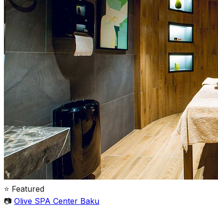
⭐ Featured
📷
Olive SPA Center Baku