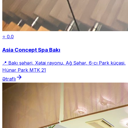
⭐
0.0
Asia Concept Spa Bakı
📍
Bakı şəhəri, Xətai rayonu, Ağ Şəhər, 6-cı Park küçəsi,
Hünər Park MTK 21
Ətraflı