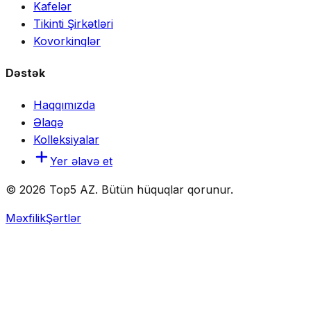
Kafelər
Tikinti Şirkətləri
Kovorkinqlər
Dəstək
Haqqımızda
Əlaqə
Kolleksiyalar
Yer əlavə et
© 2026 Top5 AZ. Bütün hüquqlar qorunur.
Məxfilik
Şərtlər