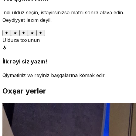
İndi ulduz seçin, istəyirsinizsə mətni sonra əlavə edin.
Qeydiyyat lazım deyil.
★
★
★
★
★
Ulduza toxunun
🌟
İlk rəyi siz yazın!
Qiymətiniz və rəyiniz başqalarına kömək edir.
Oxşar yerlər