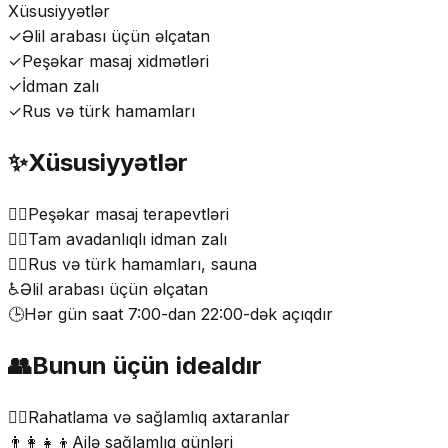
Xüsusiyyətlər
✓
Əlil arabası üçün əlçatan
✓
Peşəkar masaj xidmətləri
✓
İdman zalı
✓
Rus və türk hamamları
✨
Xüsusiyyətlər
💆‍♀️
Peşəkar masaj terapevtləri
🏋️‍♂️
Tam avadanlıqlı idman zalı
🧖‍♂️
Rus və türk hamamları, sauna
♿
Əlil arabası üçün əlçatan
🕒
Hər gün saat 7:00-dan 22:00-dək açıqdır
👥
Bunun üçün idealdır
💆‍♂️
Rahatlama və sağlamlıq axtaranlar
👨‍👩‍👧‍👦
Ailə sağlamlıq günləri