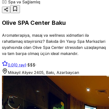
💆‍♂️
Spa və Sağlamlıq
Olive SPA Center Baku
Aromaterapiya, masaj və wellness xidmətləri ilə
rahatlamaq istəyirsiniz? Bakıda Ən Yaxşı Spa Mərkəzləri
siyahısında olan Olive Spa Center stressdən uzaqlaşmaq
və tam bərpa olmaq üçün ideal məkandır.
0.0
(
0
rəy
)
·
$$$
·
Mikayil Aliyev 2405, Bakı, Azərbaycan