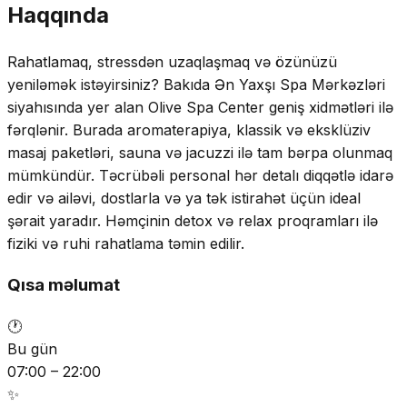
Haqqında
Rahatlamaq, stressdən uzaqlaşmaq və özünüzü
yeniləmək istəyirsiniz? Bakıda Ən Yaxşı Spa Mərkəzləri
siyahısında yer alan Olive Spa Center geniş xidmətləri ilə
fərqlənir. Burada aromaterapiya, klassik və eksklüziv
masaj paketləri, sauna və jacuzzi ilə tam bərpa olunmaq
mümkündür. Təcrübəli personal hər detalı diqqətlə idarə
edir və ailəvi, dostlarla və ya tək istirahət üçün ideal
şərait yaradır. Həmçinin detox və relax proqramları ilə
fiziki və ruhi rahatlama təmin edilir.
Qısa məlumat
🕐
Bu gün
07:00 – 22:00
✨