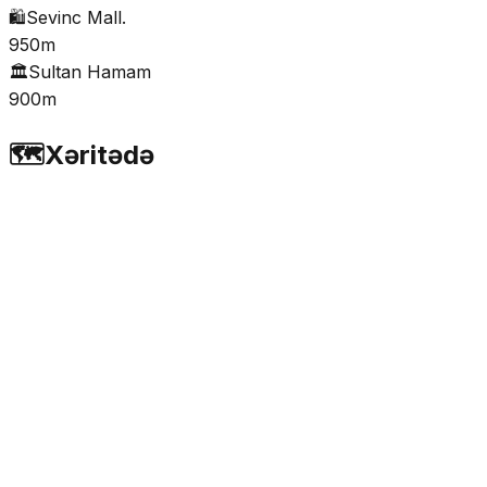
🛍️
Sevinc Mall.
950m
🏛️
Sultan Hamam
900m
🗺️
Xəritədə