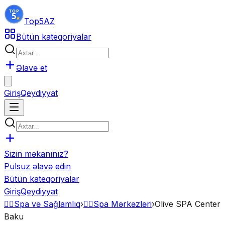
Top5
AZ
Bütün kateqoriyalar
Əlavə et
Giriş
Qeydiyyat
Sizin məkanınız?
Pulsuz əlavə edin
Bütün kateqoriyalar
Giriş
Qeydiyyat
💆‍♂️
Spa və Sağlamlıq
›
💆‍♀️
Spa Mərkəzləri
›
Olive SPA Center
Baku