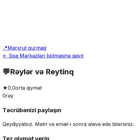
📍
Marşrut qurmaq
← Spa Mərkəzləri bölməsinə qayıt
💬
Rəylər və Reytinq
★
0.0
orta qiymət
0
rəy
Təcrübənizi paylaşın
Qeydiyyatsız. Mətn və email-i sonra əlavə edə bilərsiniz.
Tez qiymət verin