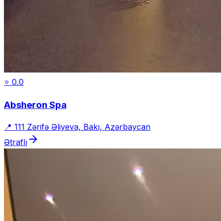
⭐
0.0
Absheron Spa
📍
111 Zərifə Əliyeva, Bakı, Azərbaycan
Ətraflı