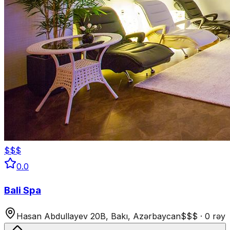
$$$
0.0
Bali Spa
Hasan Abdullayev 20B, Bakı, Azərbaycan
$$$
·
0 rəy