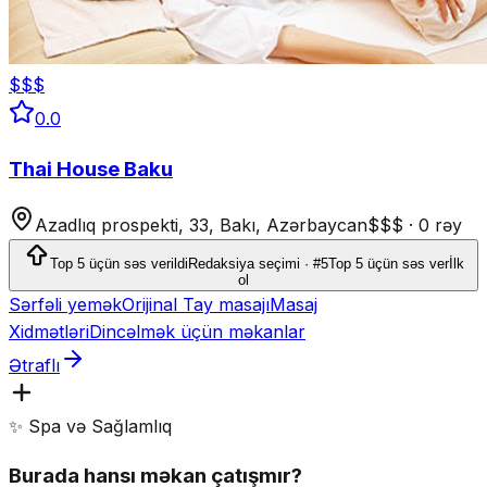
$$$
0.0
Thai House Baku
Azadlıq prospekti, 33, Bakı, Azərbaycan
$$$
·
0 rəy
Top 5 üçün səs verildi
Redaksiya seçimi · #5
Top 5 üçün səs ver
İlk
ol
Sərfəli yemək
Orijinal Tay masajı
Masaj
Xidmətləri
Dincəlmək üçün məkanlar
Ətraflı
✨ Spa və Sağlamlıq
Burada hansı məkan çatışmır?