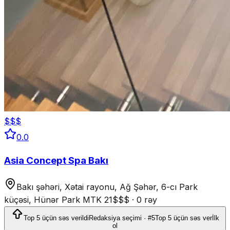
$$$
0.0
Asia Concept Spa Bakı
Bakı şəhəri, Xətai rayonu, Ağ Şəhər, 6-cı Park
küçəsi, Hünər Park MTK 21
$$$
·
0 rəy
Top 5 üçün səs verildi
Redaksiya seçimi · #5
Top 5 üçün səs ver
İlk
ol