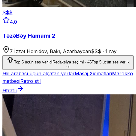
$$$
4.0
TəzəBəy Hamamı 2
7 İzzət Həmidov, Bakı, Azərbaycan
$$$
·
1 rəy
Top 5 üçün səs verildi
Redaksiya seçimi · #5
Top 5 üçün səs ver
İlk
ol
Əlil arabası üçün əlçatan yerlər
Masaj Xidmətləri
Marokko
mətbəxi
Retro stil
Ətraflı