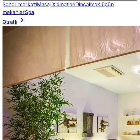
Şəhər mərkəzi
Masaj Xidmətləri
Dincəlmək üçün
məkanlar
Spa
Ətraflı