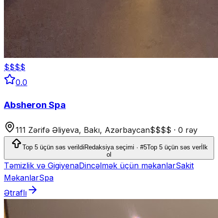
$$$$
0.0
Absheron Spa
111 Zərifə Əliyeva, Bakı, Azərbaycan
$$$$
·
0 rəy
Top 5 üçün səs verildi
Redaksiya seçimi · #5
Top 5 üçün səs ver
İlk
ol
Təmizlik və Gigiyena
Dincəlmək üçün məkanlar
Sakit
Məkanlar
Spa
Ətraflı