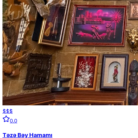
$$$
0.0
Təzə Bəy Hamamı