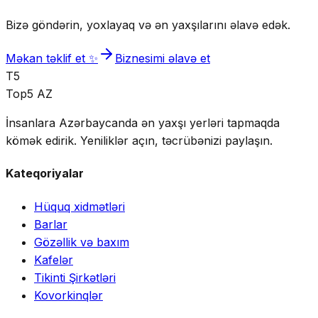
Bizə göndərin, yoxlayaq və ən yaxşılarını əlavə edək.
Məkan təklif et ✨
Biznesimi əlavə et
T5
Top5 AZ
İnsanlara Azərbaycanda ən yaxşı yerləri tapmaqda
kömək edirik. Yeniliklər açın, təcrübənizi paylaşın.
Kateqoriyalar
Hüquq xidmətləri
Barlar
Gözəllik və baxım
Kafelər
Tikinti Şirkətləri
Kovorkinqlər