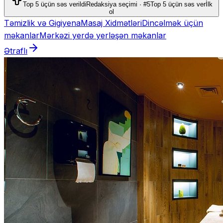
Top 5 üçün səs verildi
Redaksiya seçimi · #5
Top 5 üçün səs ver
İlk
ol
Təmizlik və Gigiyena
Masaj Xidmətləri
Dincəlmək üçün
məkanlar
Mərkəzi yerdə yerləşən məkanlar
Ətraflı