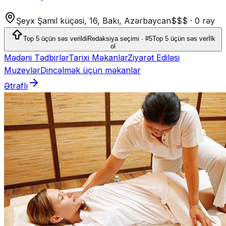
Şeyx Şamil küçəsi, 16, Bakı, Azərbaycan
$$$
·
0 rəy
Top 5 üçün səs verildi
Redaksiya seçimi · #5
Top 5 üçün səs ver
İlk
ol
Mədəni Tədbirlər
Tarixi Məkanlar
Ziyarət Ediləsi
Muzeylər
Dincəlmək üçün məkanlar
Ətraflı