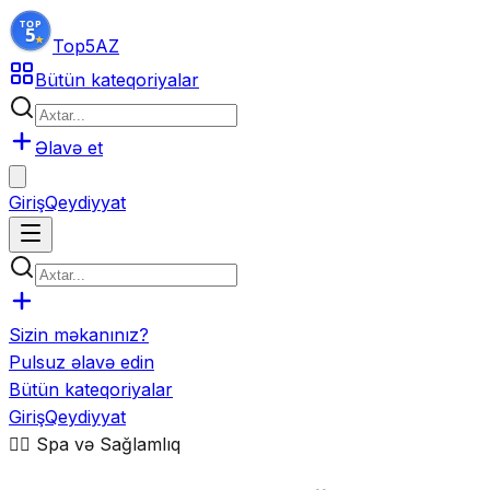
Top5
AZ
Bütün kateqoriyalar
Əlavə et
Giriş
Qeydiyyat
Sizin məkanınız?
Pulsuz əlavə edin
Bütün kateqoriyalar
Giriş
Qeydiyyat
💆‍♂️
Spa və Sağlamlıq