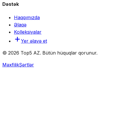
Dəstək
Haqqımızda
Əlaqə
Kolleksiyalar
Yer əlavə et
© 2026 Top5 AZ. Bütün hüquqlar qorunur.
Məxfilik
Şərtlər