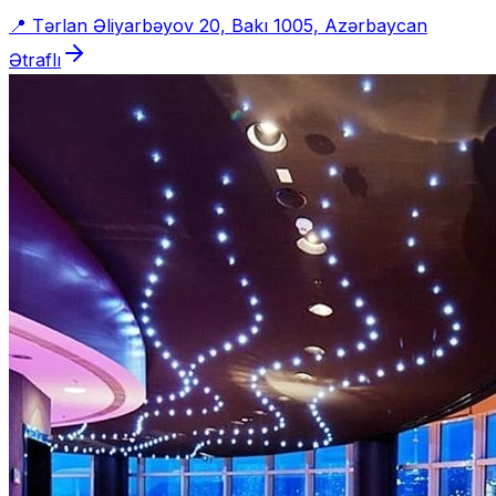
📍
Tərlan Əliyarbəyov 20, Bakı 1005, Azərbaycan
Ətraflı