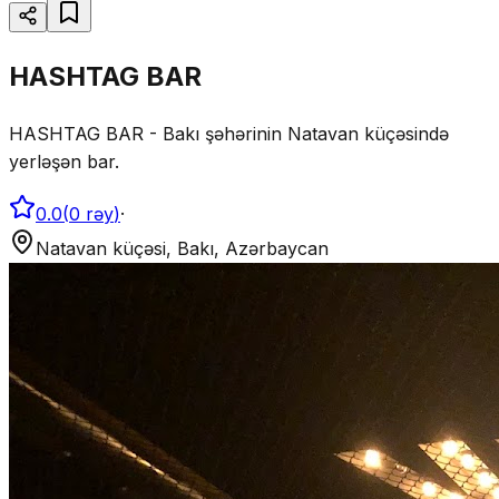
HASHTAG BAR
HASHTAG BAR - Bakı şəhərinin Natavan küçəsində
yerləşən bar.
0.0
(
0
rəy
)
·
Natavan küçəsi, Bakı, Azərbaycan