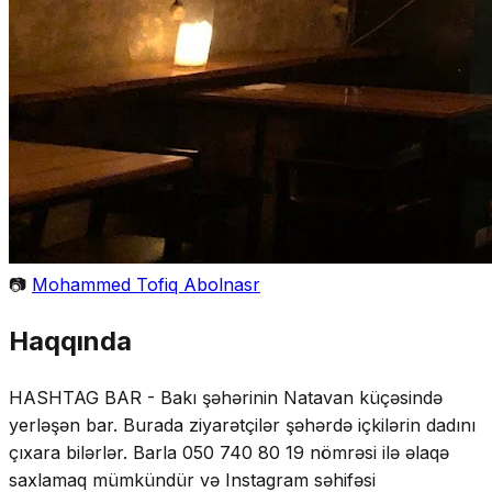
📷
Mohammed Tofiq Abolnasr
Haqqında
HASHTAG BAR - Bakı şəhərinin Natavan küçəsində
yerləşən bar. Burada ziyarətçilər şəhərdə içkilərin dadını
çıxara bilərlər. Barla 050 740 80 19 nömrəsi ilə əlaqə
saxlamaq mümkündür və Instagram səhifəsi