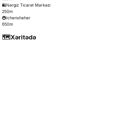
🛍️
Nərgiz Ticarət Mərkəzi
250m
🚇
Icherisheher
650m
🗺️
Xəritədə