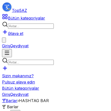
Top5
AZ
Bütün kateqoriyalar
Əlavə et
Giriş
Qeydiyyat
Sizin məkanınız?
Pulsuz əlavə edin
Bütün kateqoriyalar
Giriş
Qeydiyyat
🍸
Barlar
›
HASHTAG BAR
🍸
Barlar