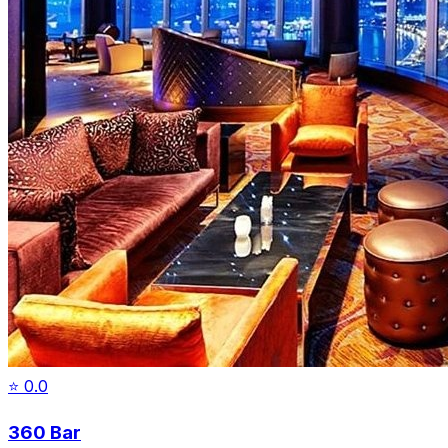
⭐
0.0
360 Bar