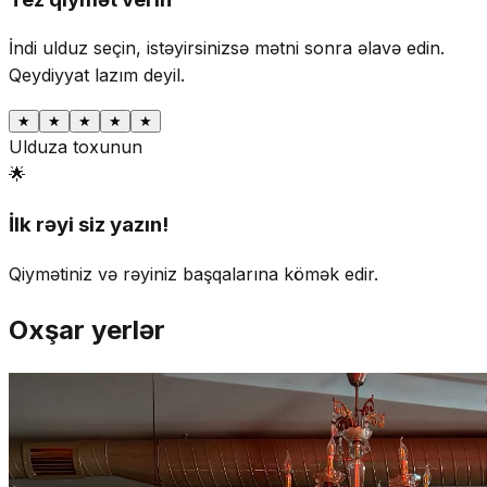
İndi ulduz seçin, istəyirsinizsə mətni sonra əlavə edin.
Qeydiyyat lazım deyil.
★
★
★
★
★
Ulduza toxunun
🌟
İlk rəyi siz yazın!
Qiymətiniz və rəyiniz başqalarına kömək edir.
Oxşar yerlər