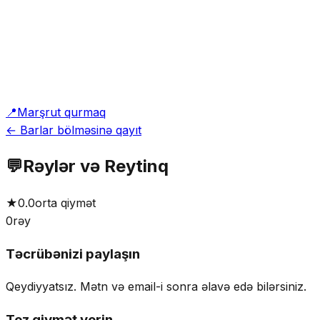
📍
Marşrut qurmaq
← Barlar bölməsinə qayıt
💬
Rəylər və Reytinq
★
0.0
orta qiymət
0
rəy
Təcrübənizi paylaşın
Qeydiyyatsız. Mətn və email-i sonra əlavə edə bilərsiniz.
Tez qiymət verin