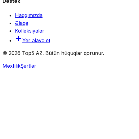
Dəstək
Haqqımızda
Əlaqə
Kolleksiyalar
Yer əlavə et
© 2026 Top5 AZ. Bütün hüquqlar qorunur.
Məxfilik
Şərtlər