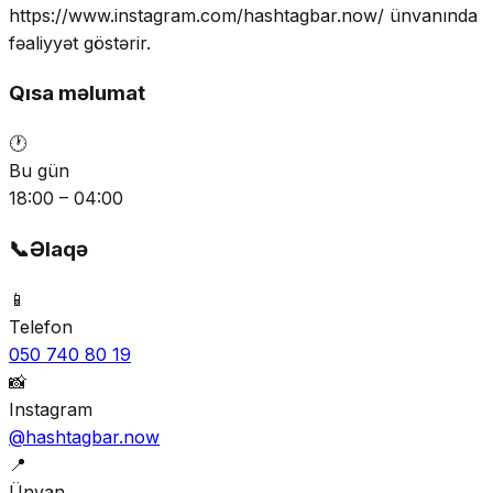
https://www.instagram.com/hashtagbar.now/ ünvanında
fəaliyyət göstərir.
Qısa məlumat
🕐
Bu gün
18:00 – 04:00
📞
Əlaqə
📱
Telefon
050 740 80 19
📸
Instagram
@hashtagbar.now
📍
Ünvan