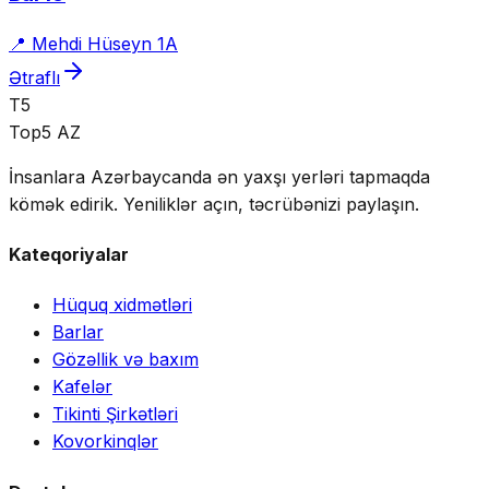
📍
Mehdi Hüseyn 1A
Ətraflı
T5
Top5 AZ
İnsanlara Azərbaycanda ən yaxşı yerləri tapmaqda
kömək edirik. Yeniliklər açın, təcrübənizi paylaşın.
Kateqoriyalar
Hüquq xidmətləri
Barlar
Gözəllik və baxım
Kafelər
Tikinti Şirkətləri
Kovorkinqlər