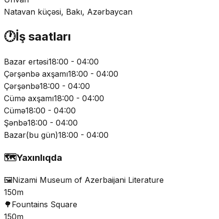
Natavan küçəsi, Bakı, Azərbaycan
🕐
İş saatları
Bazar ertəsi
18:00 - 04:00
Çərşənbə axşamı
18:00 - 04:00
Çərşənbə
18:00 - 04:00
Cümə axşamı
18:00 - 04:00
Cümə
18:00 - 04:00
Şənbə
18:00 - 04:00
Bazar
(
bu gün
)
18:00 - 04:00
🗺️
Yaxınlıqda
🖼️
Nizami Museum of Azerbaijani Literature
150m
🌳
Fountains Square
150m