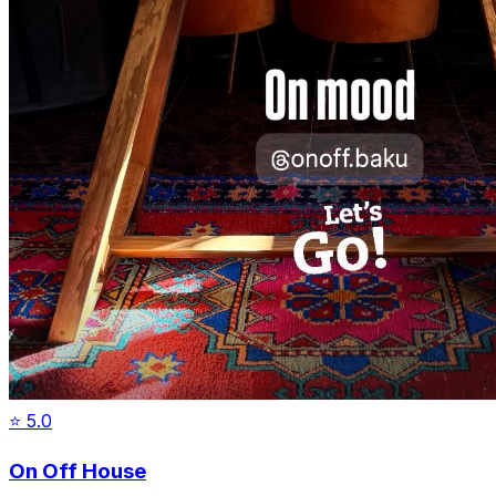
⭐
5.0
On Off House