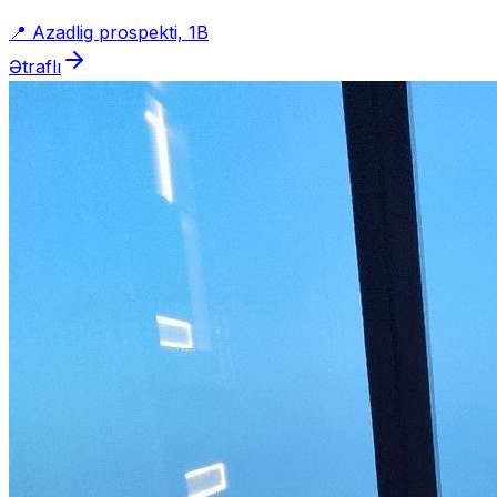
📍
Azadlig prospekti, 1B
Ətraflı