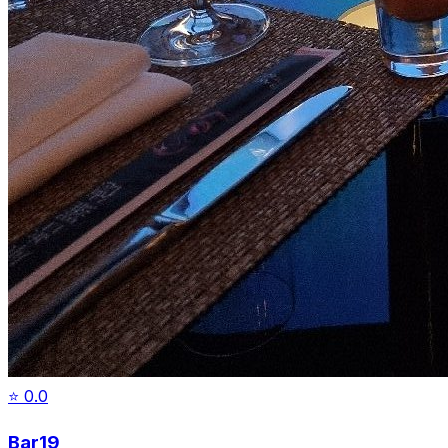
⭐
0.0
Bar19