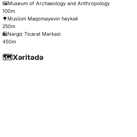
🖼️
Museum of Archaeology and Anthropology
100m
🌳
Müslüm Maqomayevin heykəli
250m
🛍️
Nərgiz Ticarət Mərkəzi
450m
🗺️
Xəritədə