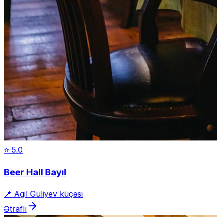
⭐
5.0
Beer Hall Bayıl
📍
Agil Guliyev küçəsi
Ətraflı