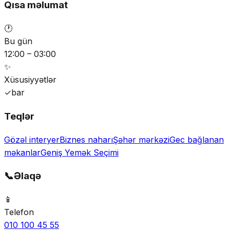
Qısa məlumat
🕐
Bu gün
12:00 – 03:00
✨
Xüsusiyyətlər
✓
bar
Teqlər
Gözəl interyer
Biznes naharı
Şəhər mərkəzi
Gec bağlanan
məkanlar
Geniş Yemək Seçimi
📞
Əlaqə
📱
Telefon
010 100 45 55