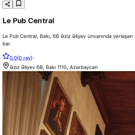
Le Pub Central
Le Pub Central, Bakı, 6B Əziz Əliyev ünvanında yerləşən
bar.
0.0
(
0
rəy
)
·
Əziz Əliyev 6B, Bakı 1110, Azərbaycan