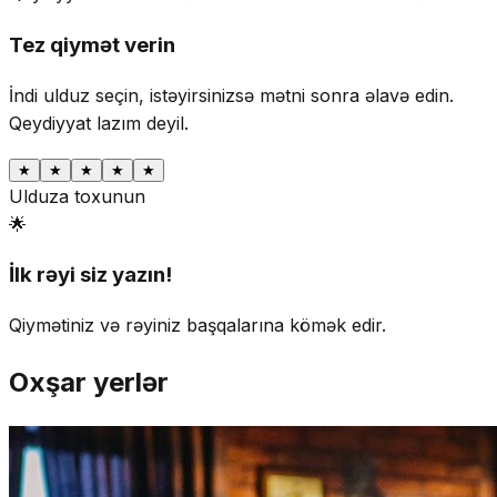
Tez qiymət verin
İndi ulduz seçin, istəyirsinizsə mətni sonra əlavə edin.
Qeydiyyat lazım deyil.
★
★
★
★
★
Ulduza toxunun
🌟
İlk rəyi siz yazın!
Qiymətiniz və rəyiniz başqalarına kömək edir.
Oxşar yerlər