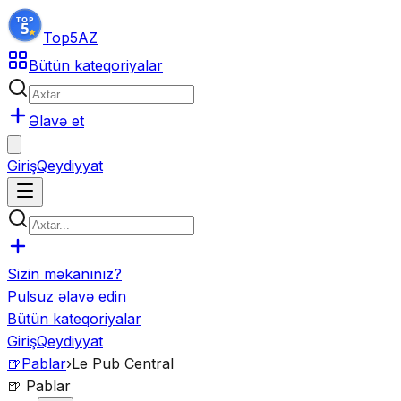
Top5
AZ
Bütün kateqoriyalar
Əlavə et
Giriş
Qeydiyyat
Sizin məkanınız?
Pulsuz əlavə edin
Bütün kateqoriyalar
Giriş
Qeydiyyat
🍺
Pablar
›
Le Pub Central
🍺
Pablar