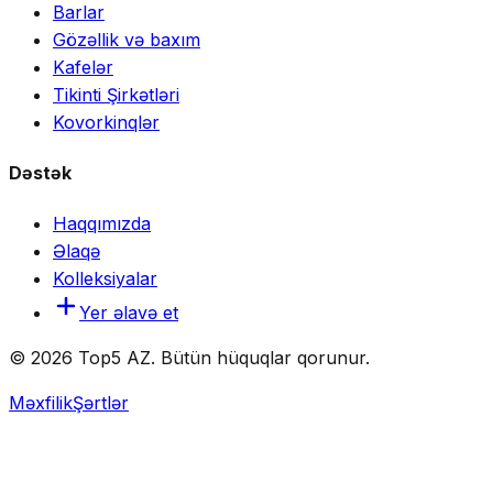
Barlar
Gözəllik və baxım
Kafelər
Tikinti Şirkətləri
Kovorkinqlər
Dəstək
Haqqımızda
Əlaqə
Kolleksiyalar
Yer əlavə et
© 2026 Top5 AZ. Bütün hüquqlar qorunur.
Məxfilik
Şərtlər