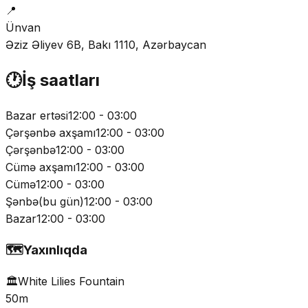
📍
Ünvan
Əziz Əliyev 6B, Bakı 1110, Azərbaycan
🕐
İş saatları
Bazar ertəsi
12:00 - 03:00
Çərşənbə axşamı
12:00 - 03:00
Çərşənbə
12:00 - 03:00
Cümə axşamı
12:00 - 03:00
Cümə
12:00 - 03:00
Şənbə
(
bu gün
)
12:00 - 03:00
Bazar
12:00 - 03:00
🗺️
Yaxınlıqda
🏛️
White Lilies Fountain
50m