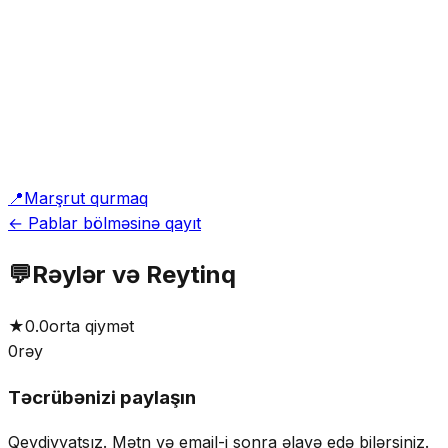
📍
Marşrut qurmaq
← Pablar bölməsinə qayıt
💬
Rəylər və Reytinq
★
0.0
orta qiymət
0
rəy
Təcrübənizi paylaşın
Qeydiyyatsız. Mətn və email-i sonra əlavə edə bilərsiniz.