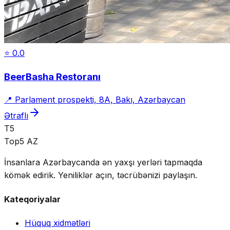
⭐
0.0
BeerBasha Restoranı
📍
Parlament prospekti, 8A, Bakı, Azərbaycan
Ətraflı
T5
Top5 AZ
İnsanlara Azərbaycanda ən yaxşı yerləri tapmaqda
kömək edirik. Yeniliklər açın, təcrübənizi paylaşın.
Kateqoriyalar
Hüquq xidmətləri