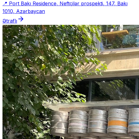
📍
Port Bakı Residence, Neftçilər prospekti, 147, Bakı
1010, Azərbaycan
Ətraflı