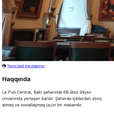
📷
hoorzad mirzapour
Haqqında
Le Pub Central, Bakı şəhərində 6B Əziz Əliyev
ünvanında yerləşən bardır. Şəhərdə içkilərdən zövq
almaq və sosiallaşmaq üçün bir məkandır.