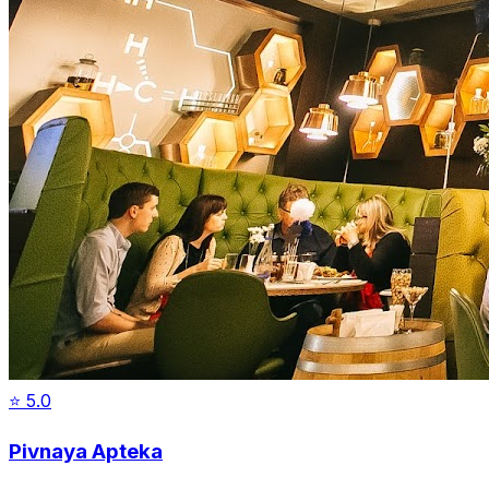
⭐
5.0
Pivnaya Apteka