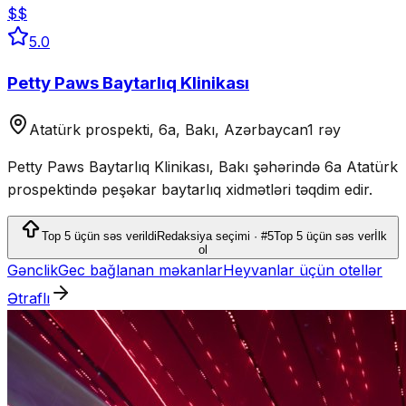
$$
5.0
Petty Paws Baytarlıq Klinikası
Atatürk prospekti, 6a, Bakı, Azərbaycan
1 rəy
Petty Paws Baytarlıq Klinikası, Bakı şəhərində 6a Atatürk
prospektində peşəkar baytarlıq xidmətləri təqdim edir.
Top 5 üçün səs verildi
Redaksiya seçimi · #5
Top 5 üçün səs ver
İlk
ol
Gənclik
Gec bağlanan məkanlar
Heyvanlar üçün otellər
Ətraflı