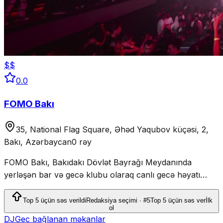
$$
0.0
FOMO Bakı
35, National Flag Square, Əhəd Yaqubov küçəsi, 2,
Bakı, Azərbaycan
0 rəy
FOMO Bakı, Bakıdakı Dövlət Bayrağı Meydanında
yerləşən bar və gecə klubu olaraq canlı gecə həyatı
təcrübəsi təqdim edir.
Top 5 üçün səs verildi
Redaksiya seçimi · #5
Top 5 üçün səs ver
İlk
ol
DJ
Gec bağlanan məkanlar