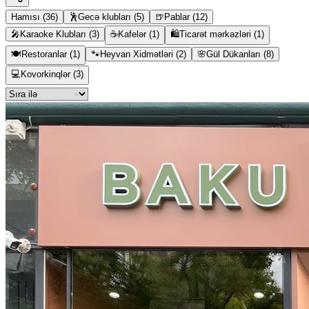
Hamısı
(
36
)
🕺
Gecə klubları
(
5
)
🍺
Pablar
(
12
)
🎤
Karaoke Klubları
(
3
)
☕
Kafelər
(
1
)
🛍️
Ticarət mərkəzləri
(
1
)
🍽️
Restoranlar
(
1
)
🐾
Heyvan Xidmətləri
(
2
)
🌸
Gül Dükanları
(
8
)
💻
Kovorkinqlər
(
3
)