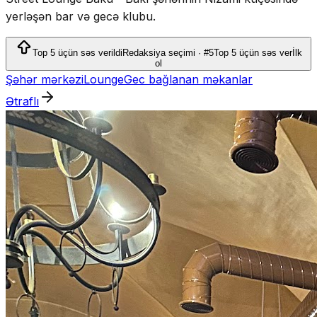
yerləşən bar və gecə klubu.
Top 5 üçün səs verildi
Redaksiya seçimi · #5
Top 5 üçün səs ver
İlk
ol
Şəhər mərkəzi
Lounge
Gec bağlanan məkanlar
Ətraflı