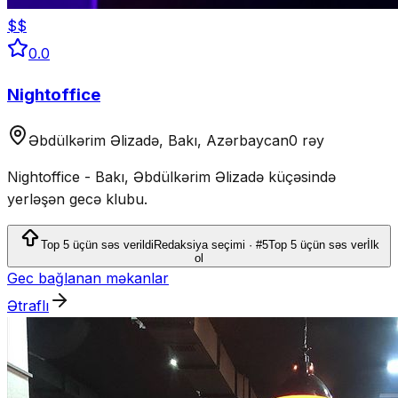
$$
0.0
Nightoffice
Əbdülkərim Əlizadə, Bakı, Azərbaycan
0 rəy
Nightoffice - Bakı, Əbdülkərim Əlizadə küçəsində
yerləşən gecə klubu.
Top 5 üçün səs verildi
Redaksiya seçimi · #5
Top 5 üçün səs ver
İlk
ol
Gec bağlanan məkanlar
Ətraflı