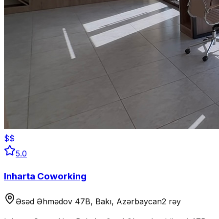
$$
5.0
Inharta Coworking
Əsəd Əhmədov 47B, Bakı, Azərbaycan
2 rəy