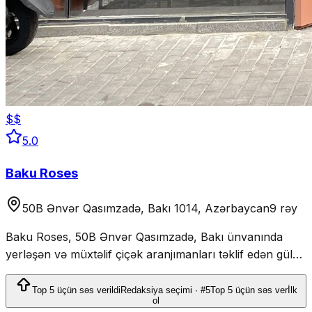
$$
5.0
Baku Roses
50B Ənvər Qasımzadə, Bakı 1014, Azərbaycan
9 rəy
Baku Roses, 50B Ənvər Qasımzadə, Bakı ünvanında
yerləşən və müxtəlif çiçək aranjımanları təklif edən gül
dükanıdır.
Top 5 üçün səs verildi
Redaksiya seçimi · #5
Top 5 üçün səs ver
İlk
ol