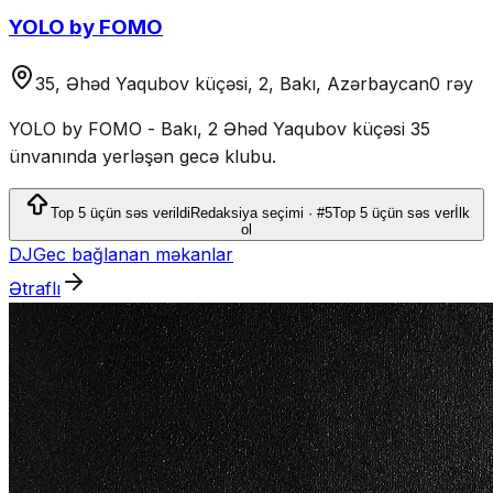
YOLO by FOMO
35, Əhəd Yaqubov küçəsi, 2, Bakı, Azərbaycan
0 rəy
YOLO by FOMO - Bakı, 2 Əhəd Yaqubov küçəsi 35
ünvanında yerləşən gecə klubu.
Top 5 üçün səs verildi
Redaksiya seçimi · #5
Top 5 üçün səs ver
İlk
ol
DJ
Gec bağlanan məkanlar
Ətraflı