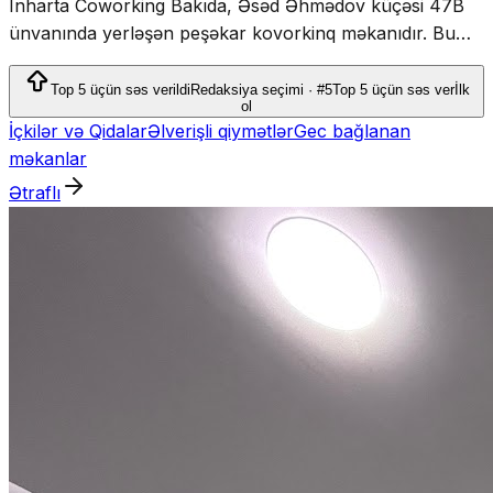
Inharta Coworking Bakıda, Əsəd Əhmədov küçəsi 47B
ünvanında yerləşən peşəkar kovorkinq məkanıdır. Bu
məkan fərdlər və komandalar üçün iş, əməkdaşlıq və
layihələrin inkişafı üçün rahat mühit təqdim edir.
Top 5 üçün səs verildi
Redaksiya seçimi · #5
Top 5 üçün səs ver
İlk
ol
İçkilər və Qidalar
Əlverişli qiymətlər
Gec bağlanan
məkanlar
Ətraflı