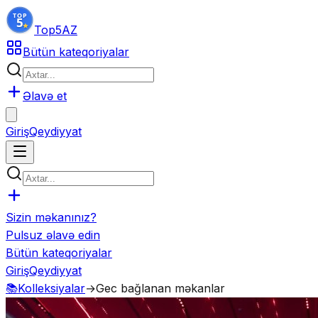
Top5
AZ
Bütün kateqoriyalar
Əlavə et
Giriş
Qeydiyyat
Sizin məkanınız?
Pulsuz əlavə edin
Bütün kateqoriyalar
Giriş
Qeydiyyat
📚
Kolleksiyalar
→
Gec bağlanan məkanlar