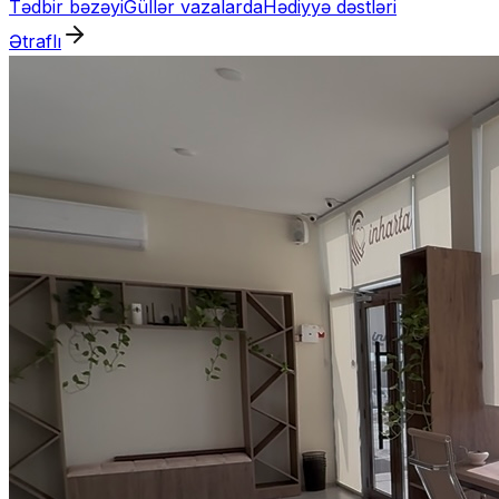
Tədbir bəzəyi
Güllər vazalarda
Hədiyyə dəstləri
Ətraflı