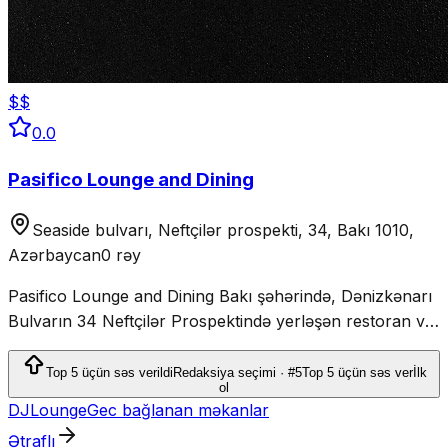
$$
0.0
Pasifico Lounge and Dining
Seaside bulvarı, Neftçilər prospekti, 34, Bakı 1010,
Azərbaycan
0 rəy
Pasifico Lounge and Dining Bakı şəhərində, Dənizkənarı
Bulvarın 34 Neftçilər Prospektində yerləşən restoran və
lounge, yemək və gecə həyatı təcrübələri təqdim edir.
Top 5 üçün səs verildi
Redaksiya seçimi · #5
Top 5 üçün səs ver
İlk
ol
DJ
Lounge
Gec bağlanan məkanlar
Ətraflı