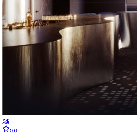
$$
0.0