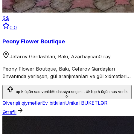
$$
0.0
Peony Flower Boutique
Jafarov Gardashlari, Bakı, Azərbaycan
0 rəy
Peony Flower Boutique, Bakı, Cəfərov Qardaşları
ünvanında yerləşən, gül aranjımanları və gül xidmətləri
təklif edən floristdir.
Top 5 üçün səs verildi
Redaksiya seçimi · #5
Top 5 üçün səs ver
İlk
ol
Əlverişli qiymətlər
Ev bitkiləri
Unikal BUKETLƏR
Ətraflı