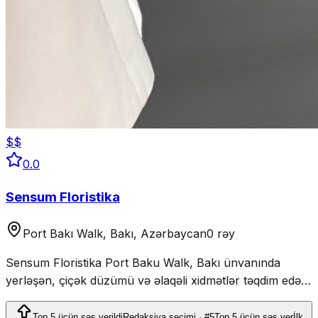
$$
0.0
Sensum Floristika
Port Bakı Walk, Bakı, Azərbaycan
0 rəy
Sensum Floristika Port Baku Walk, Bakı ünvanında
yerləşən, çiçək düzümü və əlaqəli xidmətlər təqdim edən
müəssisədir.
Top 5 üçün səs verildi
Redaksiya seçimi · #5
Top 5 üçün səs ver
İlk