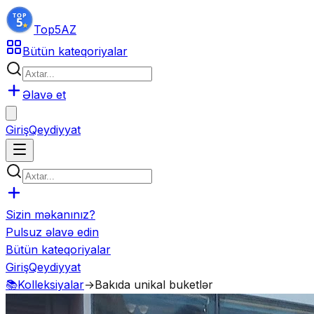
Top5
AZ
Bütün kateqoriyalar
Əlavə et
Giriş
Qeydiyyat
Sizin məkanınız?
Pulsuz əlavə edin
Bütün kateqoriyalar
Giriş
Qeydiyyat
📚
Kolleksiyalar
→
Bakıda unikal buketlər