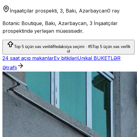
İnşaatçılar prospekti, 3, Bakı, Azərbaycan
0 rəy
Botanic Boutique, Bakı, Azərbaycan, 3 İnşaatçılar
prospektində yerləşən müəssisədir.
Top 5 üçün səs verildi
Redaksiya seçimi · #5
Top 5 üçün səs ver
İlk
ol
24 saat açıq məkanlar
Ev bitkiləri
Unikal BUKETLƏR
Ətraflı