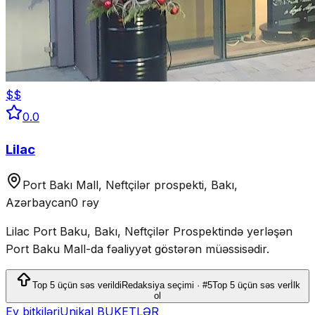
$$
0.0
Lilac
Port Bakı Mall, Neftçilər prospekti, Bakı,
Azərbaycan
0 rəy
Lilac Port Baku, Bakı, Neftçilər Prospektində yerləşən
Port Baku Mall-da fəaliyyət göstərən müəssisədir.
Top 5 üçün səs verildi
Redaksiya seçimi · #5
Top 5 üçün səs ver
İlk
ol
Ev bitkiləri
Unikal BUKETLƏR