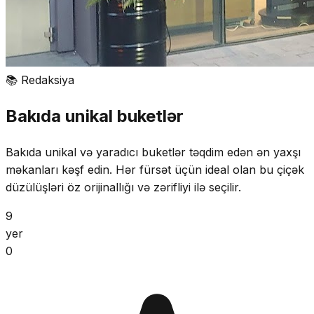
📚
Redaksiya
Bakıda unikal buketlər
Bakıda unikal və yaradıcı buketlər təqdim edən ən yaxşı
məkanları kəşf edin. Hər fürsət üçün ideal olan bu çiçək
düzülüşləri öz orijinallığı və zərifliyi ilə seçilir.
9
yer
0