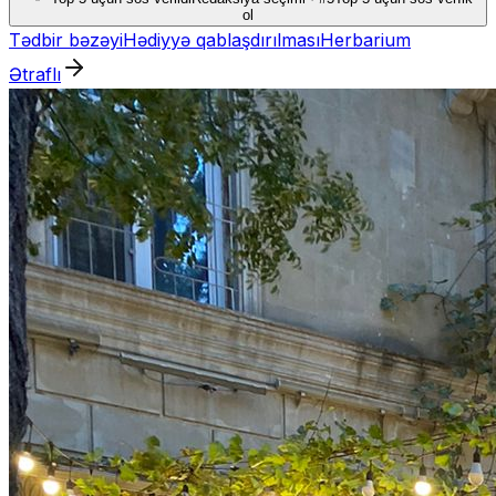
ol
Tədbir bəzəyi
Hədiyyə qablaşdırılması
Herbarium
Ətraflı