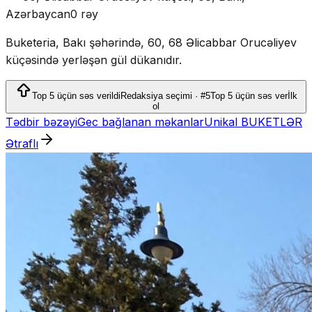
Azərbaycan
0 rəy
Buketeria, Bakı şəhərində, 60, 68 Əlicabbar Orucəliyev
küçəsində yerləşən gül dükanıdır.
Top 5 üçün səs verildi
Redaksiya seçimi · #5
Top 5 üçün səs ver
İlk
ol
Tədbir bəzəyi
Gec bağlanan məkanlar
Unikal BUKETLƏR
Ətraflı