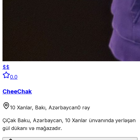
$$
0.0
CheeChak
10 Xanlar, Bakı, Azərbaycan
0 rəy
ÇiÇak Baku, Azərbaycan, 10 Xanlar ünvanında yerləşən
gül dükanı və mağazadır.