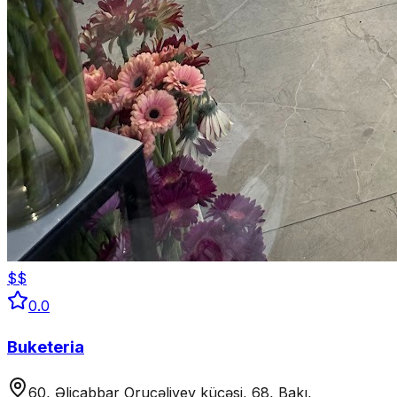
$$
0.0
Buketeria
60, Əlicabbar Orucəliyev küçəsi, 68, Bakı,