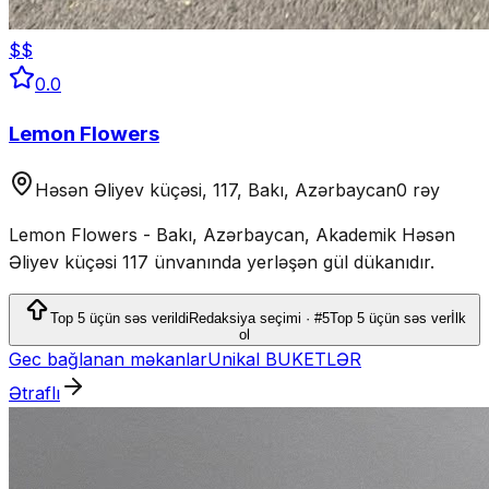
$$
0.0
Lemon Flowers
Həsən Əliyev küçəsi, 117, Bakı, Azərbaycan
0 rəy
Lemon Flowers - Bakı, Azərbaycan, Akademik Həsən
Əliyev küçəsi 117 ünvanında yerləşən gül dükanıdır.
Top 5 üçün səs verildi
Redaksiya seçimi · #5
Top 5 üçün səs ver
İlk
ol
Gec bağlanan məkanlar
Unikal BUKETLƏR
Ətraflı