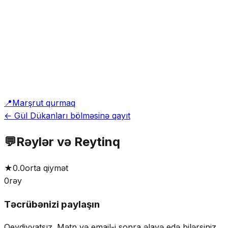
📍
Marşrut qurmaq
← Gül Dükanları bölməsinə qayıt
💬
Rəylər və Reytinq
★
0.0
orta qiymət
0
rəy
Təcrübənizi paylaşın
Qeydiyyatsız. Mətn və email-i sonra əlavə edə bilərsiniz.