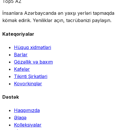
Top5 AZ
İnsanlara Azərbaycanda ən yaxşı yerləri tapmaqda
kömək edirik. Yeniliklər açın, təcrübənizi paylaşın.
Kateqoriyalar
Hüquq xidmətləri
Barlar
Gözəllik və baxım
Kafelər
Tikinti Şirkətləri
Kovorkinqlər
Dəstək
Haqqımızda
Əlaqə
Kolleksiyalar