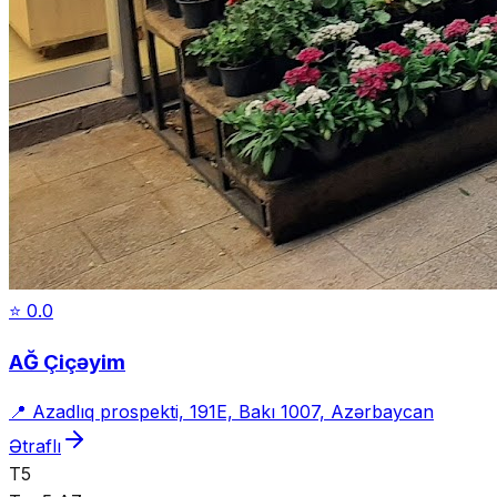
⭐
0.0
AĞ Çiçəyim
📍
Azadlıq prospekti, 191E, Bakı 1007, Azərbaycan
Ətraflı
T5