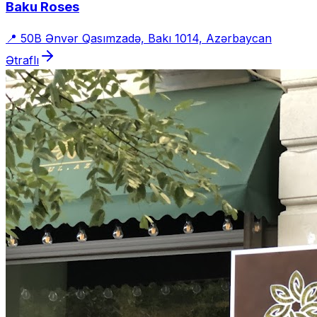
Baku Roses
📍
50B Ənvər Qasımzadə, Bakı 1014, Azərbaycan
Ətraflı