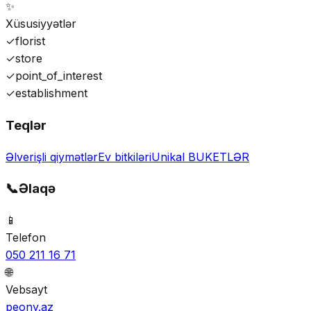
✨
Xüsusiyyətlər
✓
florist
✓
store
✓
point_of_interest
✓
establishment
Teqlər
Əlverişli qiymətlər
Ev bitkiləri
Unikal BUKETLƏR
📞
Əlaqə
📱
Telefon
050 211 16 71
🌐
Vebsayt
peony.az