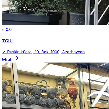
⭐
0.0
7GUL
📍
Puşkin küçəsi, 10, Bakı 1000, Azərbaycan
Ətraflı