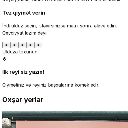
Tez qiymət verin
İndi ulduz seçin, istəyirsinizsə mətni sonra əlavə edin.
Qeydiyyat lazım deyil.
★
★
★
★
★
Ulduza toxunun
🌟
İlk rəyi siz yazın!
Qiymətiniz və rəyiniz başqalarına kömək edir.
Oxşar yerlər