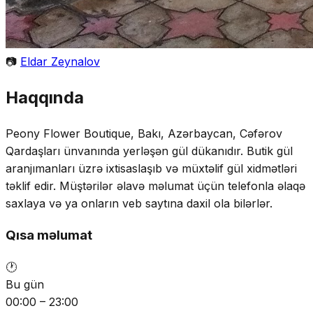
📷
Eldar Zeynalov
Haqqında
Peony Flower Boutique, Bakı, Azərbaycan, Cəfərov
Qardaşları ünvanında yerləşən gül dükanıdır. Butik gül
aranjımanları üzrə ixtisaslaşıb və müxtəlif gül xidmətləri
təklif edir. Müştərilər əlavə məlumat üçün telefonla əlaqə
saxlaya və ya onların veb saytına daxil ola bilərlər.
Qısa məlumat
🕐
Bu gün
00:00 – 23:00