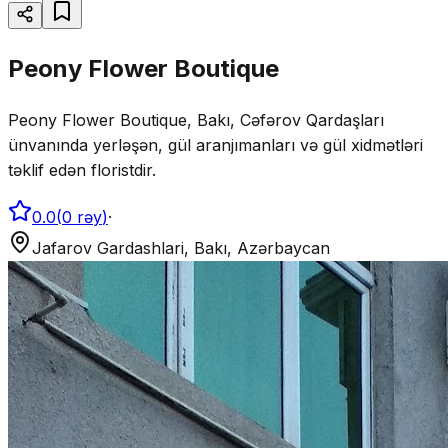
Peony Flower Boutique
Peony Flower Boutique, Bakı, Cəfərov Qardaşları
ünvanında yerləşən, gül aranjımanları və gül xidmətləri
təklif edən floristdir.
0.0
(
0
rəy
)
·
Jafarov Gardashlari, Bakı, Azərbaycan