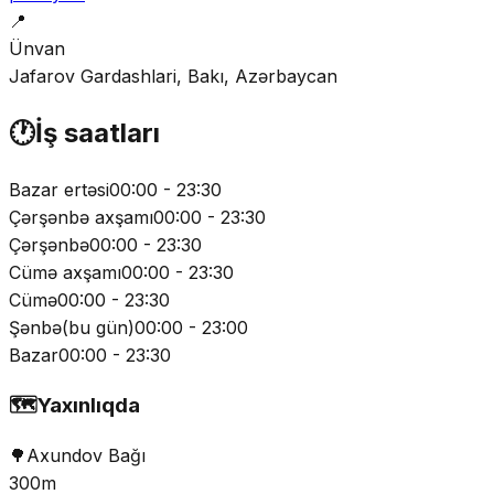
📍
Ünvan
Jafarov Gardashlari, Bakı, Azərbaycan
🕐
İş saatları
Bazar ertəsi
00:00 - 23:30
Çərşənbə axşamı
00:00 - 23:30
Çərşənbə
00:00 - 23:30
Cümə axşamı
00:00 - 23:30
Cümə
00:00 - 23:30
Şənbə
(
bu gün
)
00:00 - 23:00
Bazar
00:00 - 23:30
🗺️
Yaxınlıqda
🌳
Axundov Bağı
300m