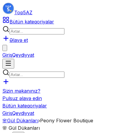
Top5
AZ
Bütün kateqoriyalar
Əlavə et
Giriş
Qeydiyyat
Sizin məkanınız?
Pulsuz əlavə edin
Bütün kateqoriyalar
Giriş
Qeydiyyat
🌸
Gül Dükanları
›
Peony Flower Boutique
🌸
Gül Dükanları