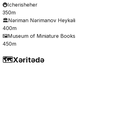
🚇
Icherisheher
350m
🏛️
Nəriman Nərimanov Heykəli
400m
🖼️
Museum of Miniature Books
450m
🗺️
Xəritədə