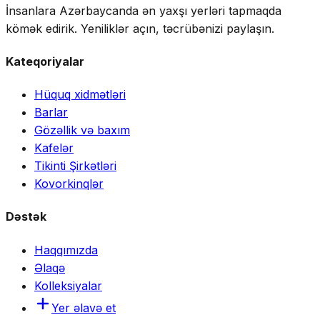
İnsanlara Azərbaycanda ən yaxşı yerləri tapmaqda
kömək edirik. Yeniliklər açın, təcrübənizi paylaşın.
Kateqoriyalar
Hüquq xidmətləri
Barlar
Gözəllik və baxım
Kafelər
Tikinti Şirkətləri
Kovorkinqlər
Dəstək
Haqqımızda
Əlaqə
Kolleksiyalar
Yer əlavə et