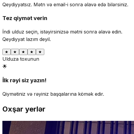
Qeydiyyatsız. Mətn və email-i sonra əlavə edə bilərsiniz.
Tez qiymət verin
İndi ulduz seçin, istəyirsinizsə mətni sonra əlavə edin.
Qeydiyyat lazım deyil.
★
★
★
★
★
Ulduza toxunun
🌟
İlk rəyi siz yazın!
Qiymətiniz və rəyiniz başqalarına kömək edir.
Oxşar yerlər