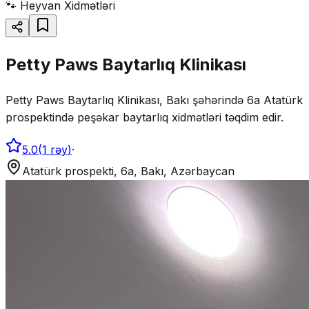
🐾
Heyvan Xidmətləri
Petty Paws Baytarlıq Klinikası
Petty Paws Baytarlıq Klinikası, Bakı şəhərində 6a Atatürk
prospektində peşəkar baytarlıq xidmətləri təqdim edir.
5.0
(
1
rəy
)
·
Atatürk prospekti, 6a, Bakı, Azərbaycan