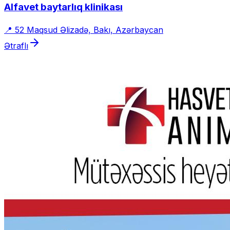
Alfavet baytarlıq klinikası
📍
52 Maqsud Əlizadə, Bakı, Azərbaycan
Ətraflı