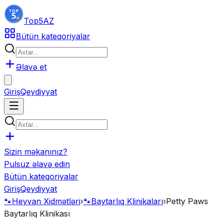
Top5
AZ
Bütün kateqoriyalar
Əlavə et
Giriş
Qeydiyyat
Sizin məkanınız?
Pulsuz əlavə edin
Bütün kateqoriyalar
Giriş
Qeydiyyat
🐾
Heyvan Xidmətləri
›
🐾
Baytarlıq Klinikaları
›
Petty Paws
Baytarlıq Klinikası