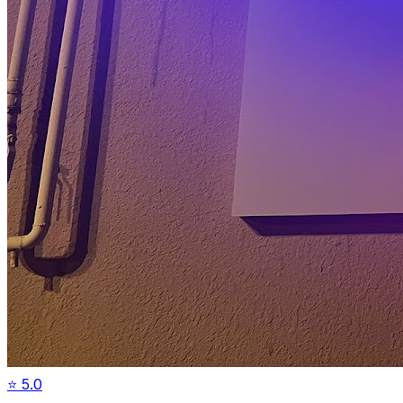
⭐
5.0