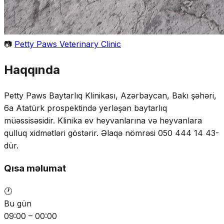
📷
Petty Paws Veterinary Clinic
Haqqında
Petty Paws Baytarlıq Klinikası, Azərbaycan, Bakı şəhəri,
6a Atatürk prospektində yerləşən baytarlıq
müəssisəsidir. Klinika ev heyvanlarına və heyvanlara
qulluq xidmətləri göstərir. Əlaqə nömrəsi 050 444 14 43-
dür.
Qısa məlumat
🕐
Bu gün
09:00 – 00:00