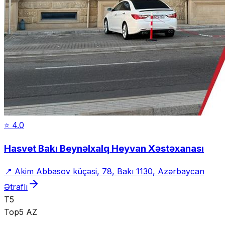
⭐
4.0
Hasvet Bakı Beynəlxalq Heyvan Xəstəxanası
📍
Akim Abbasov küçəsi, 78, Bakı 1130, Azərbaycan
Ətraflı
T5
Top5 AZ