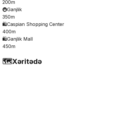
200m
🚇
Ganjlik
350m
🛍️
Caspian Shopping Center
400m
🛍️
Ganjlik Mall
450m
🗺️
Xəritədə