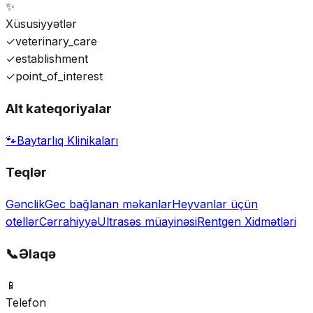
✨
Xüsusiyyətlər
✓
veterinary_care
✓
establishment
✓
point_of_interest
Alt kateqoriyalar
🐾
Baytarlıq Klinikaları
Teqlər
Gənclik
Gec bağlanan məkanlar
Heyvanlar üçün
otellər
Cərrahiyyə
Ultrasəs müayinəsi
Rentgen Xidmətləri
📞
Əlaqə
📱
Telefon