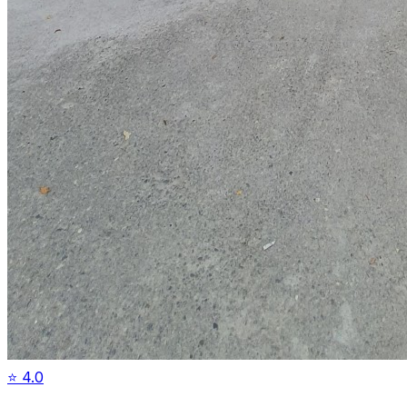
⭐
4.0