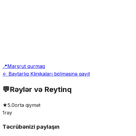
📍
Marşrut qurmaq
← Baytarlıq Klinikaları bölməsinə qayıt
💬
Rəylər və Reytinq
★
5.0
orta qiymət
1
rəy
Təcrübənizi paylaşın