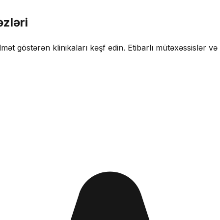
zləri
mət göstərən klinikaları kəşf edin. Etibarlı mütəxəssislər və