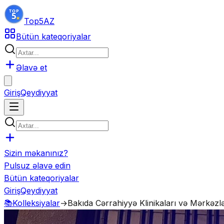
Top5
AZ
Bütün kateqoriyalar
Əlavə et
Giriş
Qeydiyyat
Sizin məkanınız?
Pulsuz əlavə edin
Bütün kateqoriyalar
Giriş
Qeydiyyat
📚
Kolleksiyalar
→
Bakıda Cərrahiyyə Klinikaları və Mərkəzlə