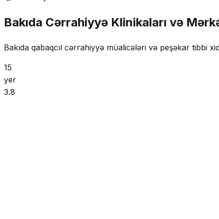
Bakıda Cərrahiyyə Klinikaları və Mərkə
Bakıda qabaqcıl cərrahiyyə müalicələri və peşəkar tibbi xid
15
yer
3.8