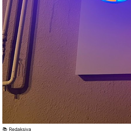
📚
Redaksiya