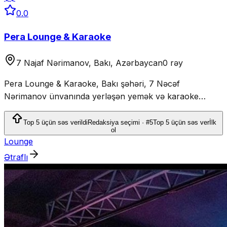
0.0
Pera Lounge & Karaoke
7 Najaf Nərimanov, Bakı, Azərbaycan
0 rəy
Pera Lounge & Karaoke, Bakı şəhəri, 7 Nəcəf
Nərimanov ünvanında yerləşən yemək və karaoke
məkanıdır.
Top 5 üçün səs verildi
Redaksiya seçimi · #5
Top 5 üçün səs ver
İlk
ol
Lounge
Ətraflı