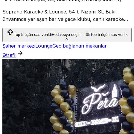
Soprano Karaoke & Lounge, 54 b Nizami St, Bakı
ünvanında yerləşən bar və gecə klubu, canlı karaoke
təcrübəsi təqdim edir.
Top 5 üçün səs verildi
Redaksiya seçimi · #5
Top 5 üçün səs ver
İlk
ol
Şəhər mərkəzi
Lounge
Gec bağlanan məkanlar
Ətraflı