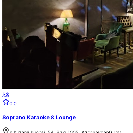
$$
0.0
Soprano Karaoke & Lounge
b Nizami küçəsi, 54, Bakı 1005, Azərbaycan
0 rəy