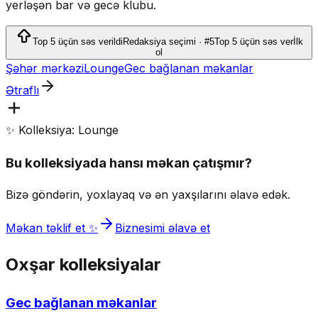
yerləşən bar və gecə klubu.
Top 5 üçün səs verildi
Redaksiya seçimi · #5
Top 5 üçün səs ver
İlk
ol
Şəhər mərkəzi
Lounge
Gec bağlanan məkanlar
Ətraflı
✨ Kolleksiya: Lounge
Bu kolleksiyada hansı məkan çatışmır?
Bizə göndərin, yoxlayaq və ən yaxşılarını əlavə edək.
Məkan təklif et ✨
Biznesimi əlavə et
Oxşar kolleksiyalar
Gec bağlanan məkanlar