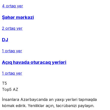
4
ortaq yer
Şəhər mərkəzi
2
ortaq yer
DJ
1
ortaq yer
Açıq havada oturacaq yerləri
1
ortaq yer
T5
Top5 AZ
İnsanlara Azərbaycanda ən yaxşı yerləri tapmaqda
kömək edirik. Yeniliklər açın, təcrübənizi paylaşın.