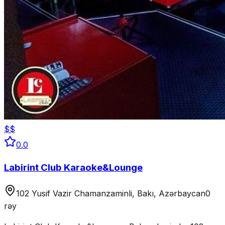
$$
0.0
Labirint Club Karaoke&Lounge
102 Yusif Vazir Chamanzaminli, Bakı, Azərbaycan
0
rəy