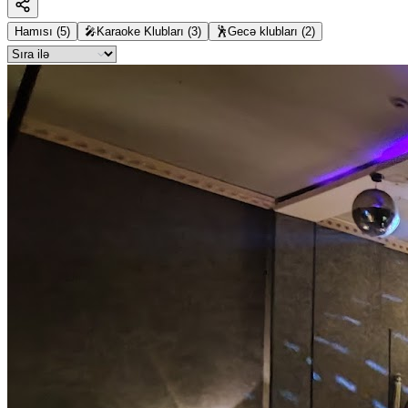
Hamısı
(
5
)
🎤
Karaoke Klubları
(
3
)
🕺
Gecə klubları
(
2
)