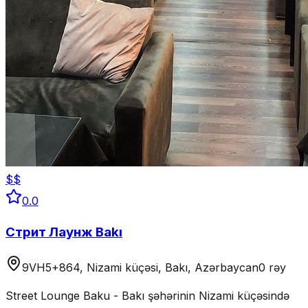
$$
0.0
Стрит Лаунж Bakı
9VH5+864, Nizami küçəsi, Bakı, Azərbaycan
0 rəy
Street Lounge Baku - Bakı şəhərinin Nizami küçəsində