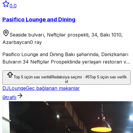
0.0
Pasifico Lounge and Dining
Seaside bulvarı, Neftçilər prospekti, 34, Bakı 1010,
Azərbaycan
0 rəy
Pasifico Lounge and Dining Bakı şəhərində, Dənizkənarı
Bulvarın 34 Neftçilər Prospektində yerləşən restoran və
lounge, yemək və gecə həyatı təcrübələri təqdim edir.
Top 5 üçün səs verildi
Redaksiya seçimi · #5
Top 5 üçün səs ver
İlk
ol
DJ
Lounge
Gec bağlanan məkanlar
Ətraflı