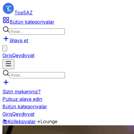
Top5
AZ
Bütün kateqoriyalar
Əlavə et
Giriş
Qeydiyyat
Sizin məkanınız?
Pulsuz əlavə edin
Bütün kateqoriyalar
Giriş
Qeydiyyat
📚
Kolleksiyalar
→
Lounge