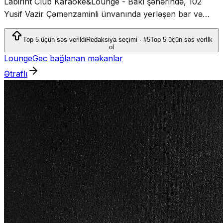
Labirint Club Karaoke&Lounge - Bakı şəhərində, 102
Yusif Vazir Çəmənzaminli ünvanında yerləşən bar və
gecə klubu, karaoke və lounge xidməti təqdim edir.
Top 5 üçün səs verildi
Redaksiya seçimi · #5
Top 5 üçün səs ver
İlk
ol
Lounge
Gec bağlanan məkanlar
Ətraflı