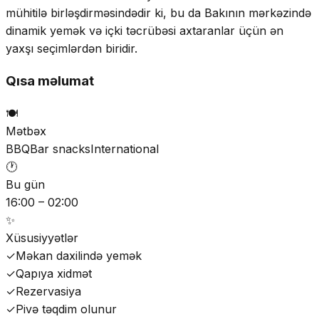
mühitilə birləşdirməsindədir ki, bu da Bakının mərkəzində
dinamik yemək və içki təcrübəsi axtaranlar üçün ən
yaxşı seçimlərdən biridir.
Qısa məlumat
🍽️
Mətbəx
BBQ
Bar snacks
International
🕐
Bu gün
16:00 – 02:00
✨
Xüsusiyyətlər
✓
Məkan daxilində yemək
✓
Qapıya xidmət
✓
Rezervasiya
✓
Pivə təqdim olunur