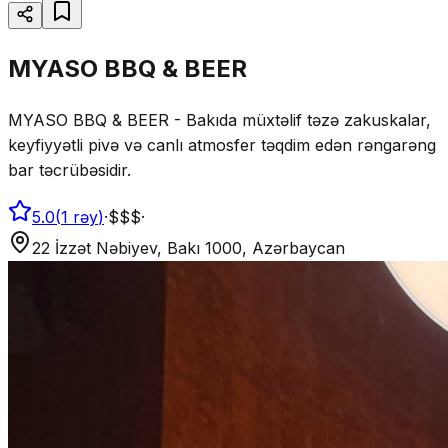
MYASO BBQ & BEER
MYASO BBQ & BEER - Bakıda müxtəlif təzə zakuskalar,
keyfiyyətli pivə və canlı atmosfer təqdim edən rəngarəng
bar təcrübəsidir.
5.0
(
1
rəy
)
·
$$$
·
22 İzzət Nəbiyev, Bakı 1000, Azərbaycan