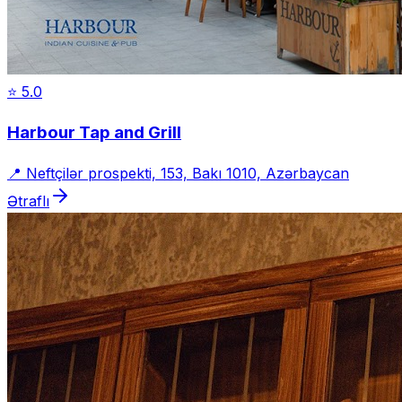
⭐
5.0
Harbour Tap and Grill
📍
Neftçilər prospekti, 153, Bakı 1010, Azərbaycan
Ətraflı