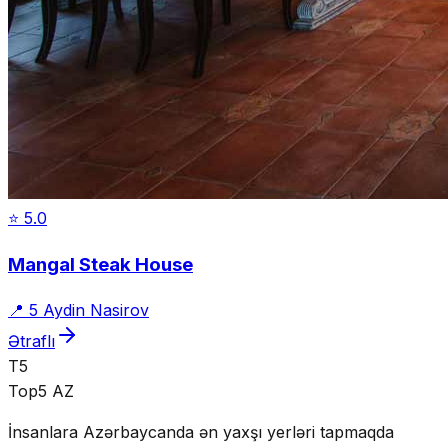
⭐
5.0
Mangal Steak House
📍
5 Aydin Nasirov
Ətraflı
T5
Top5 AZ
İnsanlara Azərbaycanda ən yaxşı yerləri tapmaqda