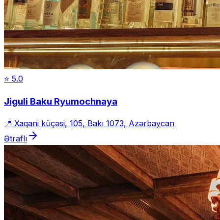
⭐
5.0
Jiguli Baku Ryumochnaya
📍
Xaqani küçəsi, 105, Bakı 1073, Azərbaycan
Ətraflı