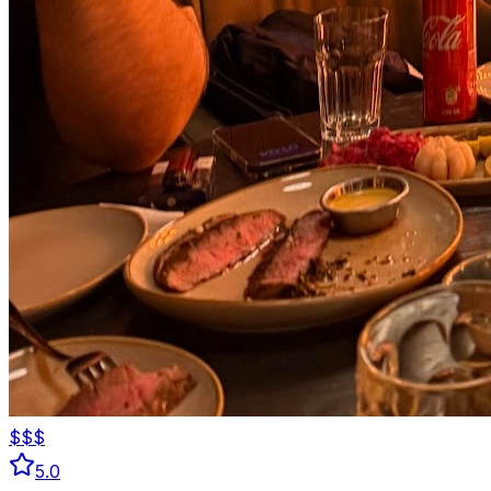
$$$
5.0