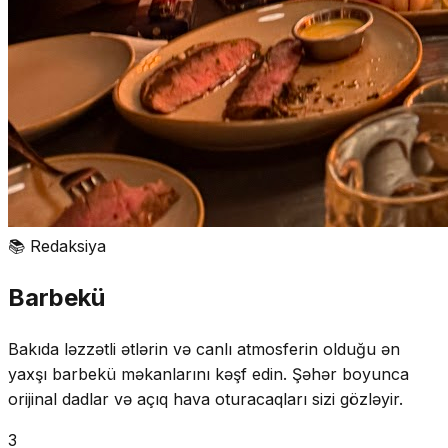
📚
Redaksiya
Barbekü
Bakıda ləzzətli ətlərin və canlı atmosferin olduğu ən
yaxşı barbekü məkanlarını kəşf edin. Şəhər boyunca
orijinal dadlar və açıq hava oturacaqları sizi gözləyir.
3