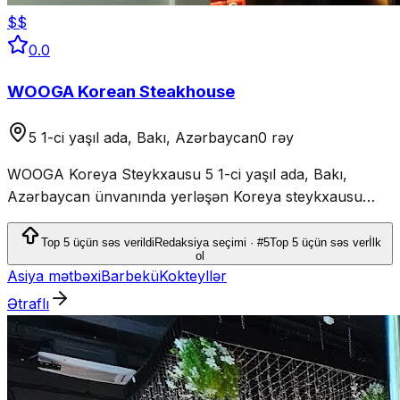
$$
0.0
WOOGA Korean Steakhouse
5 1-ci yaşıl ada, Bakı, Azərbaycan
0 rəy
WOOGA Koreya Steykxausu 5 1-ci yaşıl ada, Bakı,
Azərbaycan ünvanında yerləşən Koreya steykxausu
restoranıdır.
Top 5 üçün səs verildi
Redaksiya seçimi · #5
Top 5 üçün səs ver
İlk
ol
Asiya mətbəxi
Barbekü
Kokteyllər
Ətraflı