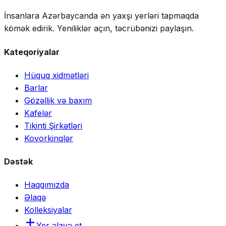
İnsanlara Azərbaycanda ən yaxşı yerləri tapmaqda
kömək edirik. Yeniliklər açın, təcrübənizi paylaşın.
Kateqoriyalar
Hüquq xidmətləri
Barlar
Gözəllik və baxım
Kafelər
Tikinti Şirkətləri
Kovorkinqlər
Dəstək
Haqqımızda
Əlaqə
Kolleksiyalar
Yer əlavə et