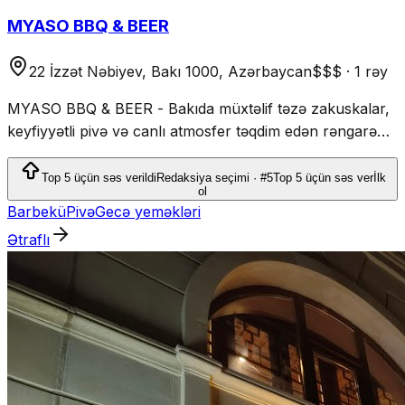
MYASO BBQ & BEER
22 İzzət Nəbiyev, Bakı 1000, Azərbaycan
$$$
·
1 rəy
MYASO BBQ & BEER - Bakıda müxtəlif təzə zakuskalar,
keyfiyyətli pivə və canlı atmosfer təqdim edən rəngarəng
bar təcrübəsidir.
Top 5 üçün səs verildi
Redaksiya seçimi · #5
Top 5 üçün səs ver
İlk
ol
Barbekü
Pivə
Gecə yeməkləri
Ətraflı