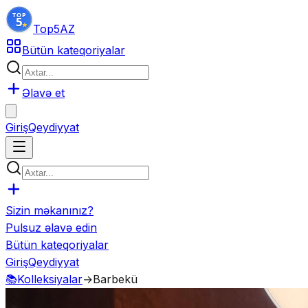
Top5
AZ
Bütün kateqoriyalar
Əlavə et
Giriş
Qeydiyyat
Sizin məkanınız?
Pulsuz əlavə edin
Bütün kateqoriyalar
Giriş
Qeydiyyat
📚
Kolleksiyalar
→
Barbekü