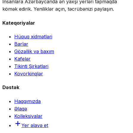
İnsanlara Azərbaycanda ən yaxşı yerləri tapmaqda
kömək edirik. Yeniliklər açın, təcrübənizi paylaşın.
Kateqoriyalar
Hüquq xidmətləri
Barlar
Gözəllik və baxım
Kafelər
Tikinti Şirkətləri
Kovorkinqlər
Dəstək
Haqqımızda
Əlaqə
Kolleksiyalar
Yer əlavə et