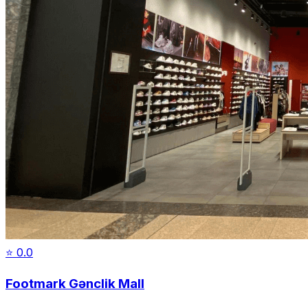
⭐
0.0
Footmark Gənclik Mall