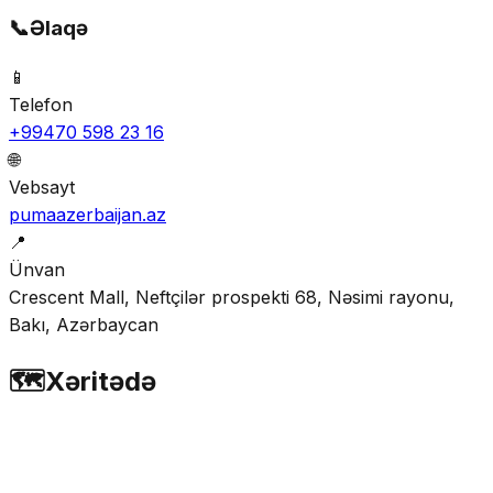
📞
Əlaqə
📱
Telefon
+99470 598 23 16
🌐
Vebsayt
pumaazerbaijan.az
📍
Ünvan
Crescent Mall, Neftçilər prospekti 68, Nəsimi rayonu,
Bakı, Azərbaycan
🗺️
Xəritədə