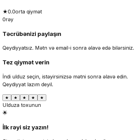
★
0.0
orta qiymət
0
rəy
Təcrübənizi paylaşın
Qeydiyyatsız. Mətn və email-i sonra əlavə edə bilərsiniz.
Tez qiymət verin
İndi ulduz seçin, istəyirsinizsə mətni sonra əlavə edin.
Qeydiyyat lazım deyil.
★
★
★
★
★
Ulduza toxunun
🌟
İlk rəyi siz yazın!