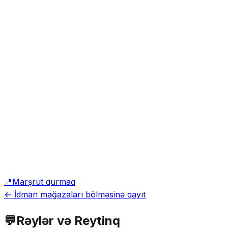
📍
Marşrut qurmaq
← İdman mağazaları bölməsinə qayıt
💬
Rəylər və Reytinq