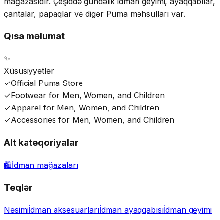
mağazasıdır. Çeşiddə gündəlik idman geyimi, ayaqqabılar,
çantalar, papaqlar və digər Puma məhsulları var.
Qısa məlumat
✨
Xüsusiyyətlər
✓
Official Puma Store
✓
Footwear for Men, Women, and Children
✓
Apparel for Men, Women, and Children
✓
Accessories for Men, Women, and Children
Alt kateqoriyalar
🛍️
İdman mağazaları
Teqlər
Nəsimi
İdman aksesuarları
İdman ayaqqabısı
İdman geyimi