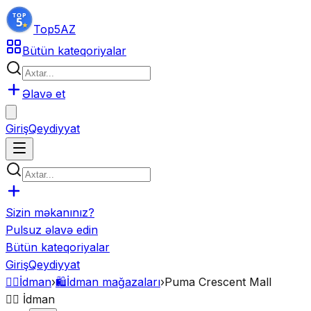
Top5
AZ
Bütün kateqoriyalar
Əlavə et
Giriş
Qeydiyyat
Sizin məkanınız?
Pulsuz əlavə edin
Bütün kateqoriyalar
Giriş
Qeydiyyat
🏋️‍♂️
İdman
›
🛍️
İdman mağazaları
›
Puma Crescent Mall
🏋️‍♂️
İdman