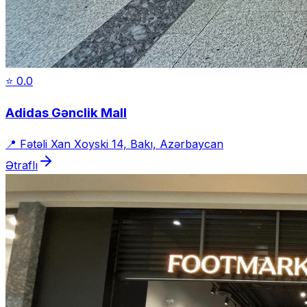
⭐
0.0
Adidas Gənclik Mall
📍
Fətəli Xan Xoyski 14, Bakı, Azərbaycan
Ətraflı