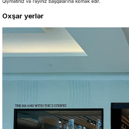
Qiymətiniz və rəyiniz başqalarına kömək edir.
Oxşar yerlər