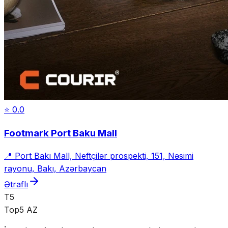
⭐
0.0
Footmark Port Baku Mall
📍
Port Bakı Mall, Neftçilər prospekti, 151, Nəsimi
rayonu, Bakı, Azərbaycan
Ətraflı
T5
Top5 AZ