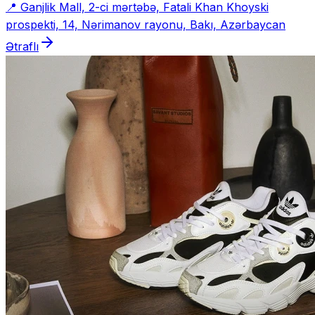
📍
Ganjlik Mall, 2-ci mərtəbə, Fatali Khan Khoyski
prospekti, 14, Nərimanov rayonu, Bakı, Azərbaycan
Ətraflı