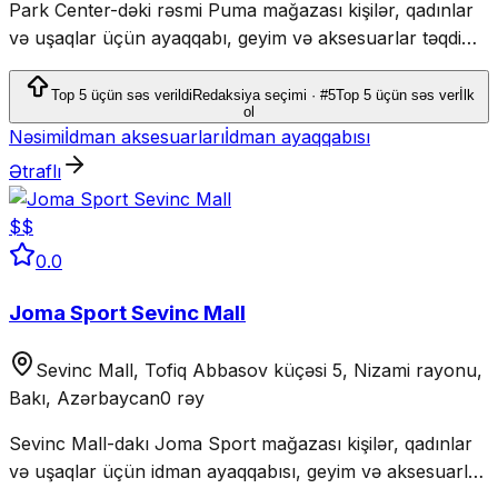
Park Center-dəki rəsmi Puma mağazası kişilər, qadınlar
və uşaqlar üçün ayaqqabı, geyim və aksesuarlar təqdim
edir.
Top 5 üçün səs verildi
Redaksiya seçimi · #5
Top 5 üçün səs ver
İlk
ol
Nəsimi
İdman aksesuarları
İdman ayaqqabısı
Ətraflı
$$
0.0
Joma Sport Sevinc Mall
Sevinc Mall, Tofiq Abbasov küçəsi 5, Nizami rayonu,
Bakı, Azərbaycan
0 rəy
Sevinc Mall-dakı Joma Sport mağazası kişilər, qadınlar
və uşaqlar üçün idman ayaqqabısı, geyim və aksesuarlar