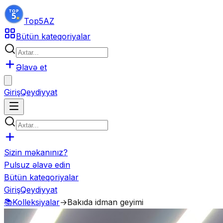
Top5
AZ
Bütün kateqoriyalar
Əlavə et
Giriş
Qeydiyyat
Sizin məkanınız?
Pulsuz əlavə edin
Bütün kateqoriyalar
Giriş
Qeydiyyat
📚
Kolleksiyalar
→
Bakıda idman geyimi