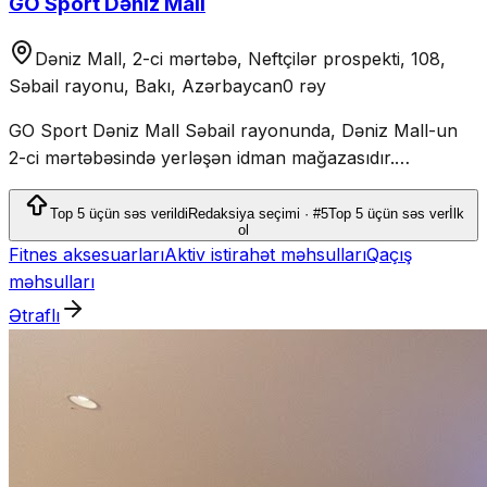
GO Sport Dəniz Mall
Dəniz Mall, 2-ci mərtəbə, Neftçilər prospekti, 108,
Səbail rayonu, Bakı, Azərbaycan
0 rəy
GO Sport Dəniz Mall Səbail rayonunda, Dəniz Mall-un
2-ci mərtəbəsində yerləşən idman mağazasıdır.
Mağazada idman geyimi, ayaqqabı, fitnes, qaçış, aktiv
istirahət və komanda idmanları üçün məhsullar var.
Top 5 üçün səs verildi
Redaksiya seçimi · #5
Top 5 üçün səs ver
İlk
ol
Fitnes aksesuarları
Aktiv istirahət məhsulları
Qaçış
məhsulları
Ətraflı