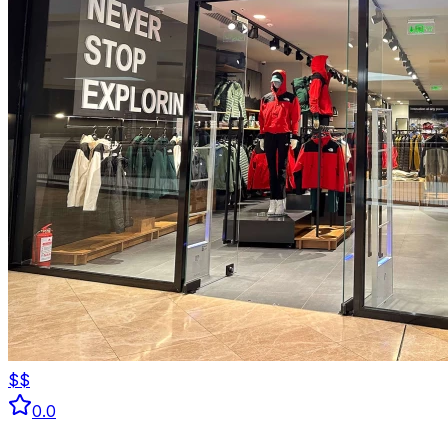
$$
0.0