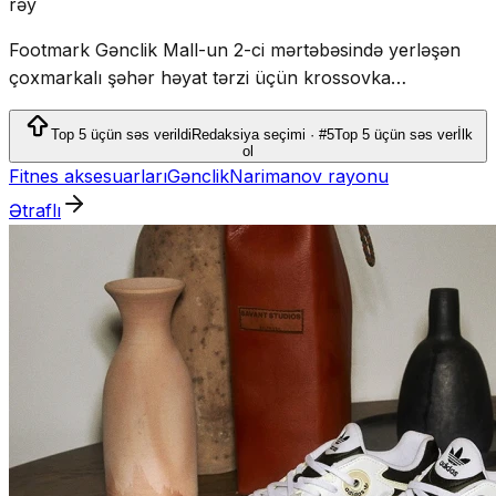
rəy
Footmark Gənclik Mall-un 2-ci mərtəbəsində yerləşən
çoxmarkalı şəhər həyat tərzi üçün krossovka
mağazasıdır, idman-əsaslı geyim, aksessuarlar və
skeytbordlar təklif edir.
Top 5 üçün səs verildi
Redaksiya seçimi · #5
Top 5 üçün səs ver
İlk
ol
Fitnes aksesuarları
Gənclik
Narimanov rayonu
Ətraflı