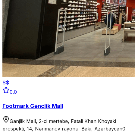
$$
0.0
Footmark Gənclik Mall
Ganjlik Mall, 2-ci mərtəbə, Fatali Khan Khoyski
prospekti, 14, Nərimanov rayonu, Bakı, Azərbaycan
0