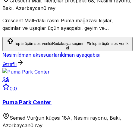
Crescent Mall, Neftçilər prospekti 68, Nəsimi rayonu,
Bakı, Azərbaycan
0 rəy
Crescent Mall-dakı rəsmi Puma mağazası kişilər,
qadınlar və uşaqlar üçün ayaqqabı, geyim və
aksesuarlar təqdim edir.
Top 5 üçün səs verildi
Redaksiya seçimi · #5
Top 5 üçün səs ver
İlk
ol
Nəsimi
İdman aksesuarları
İdman ayaqqabısı
Ətraflı
$$
0.0
Puma Park Center
Səməd Vurğun küçəsi 18A, Nəsimi rayonu, Bakı,
Azərbaycan
0 rəy