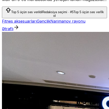
Mağazada idman geyimi, ayaqqabı, fitnes, qaçış, aktiv
istirahət və komanda idmanları üçün məhsullar satılır.
Top 5 üçün səs verildi
Redaksiya seçimi · #5
Top 5 üçün səs ver
İlk
ol
Fitnes aksesuarları
Gənclik
Narimanov rayonu
Ətraflı