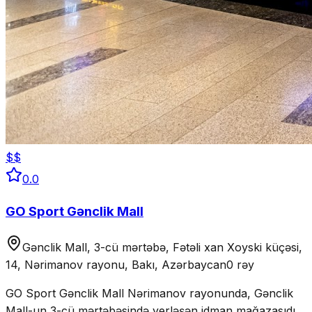
$$
0.0
GO Sport Gənclik Mall
Gənclik Mall, 3-cü mərtəbə, Fətəli xan Xoyski küçəsi,
14, Nərimanov rayonu, Bakı, Azərbaycan
0 rəy
GO Sport Gənclik Mall Nərimanov rayonunda, Gənclik
Mall-un 3-cü mərtəbəsində yerləşən idman mağazasıdır.