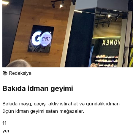
📚
Redaksiya
Bakıda idman geyimi
Bakıda məşq, qaçış, aktiv istirahət və gündəlik idman
üçün idman geyimi satan mağazalar.
11
yer