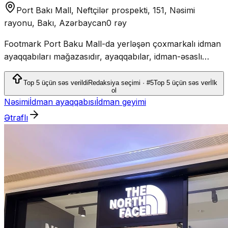
Port Bakı Mall, Neftçilər prospekti, 151, Nəsimi
rayonu, Bakı, Azərbaycan
0 rəy
Footmark Port Baku Mall-da yerləşən çoxmarkalı idman
ayaqqabıları mağazasıdır, ayaqqabılar, idman-əsaslı
geyimlər, aksesuarlar və skeytbordlar təklif edir.
Top 5 üçün səs verildi
Redaksiya seçimi · #5
Top 5 üçün səs ver
İlk
ol
Nəsimi
İdman ayaqqabısı
İdman geyimi
Ətraflı