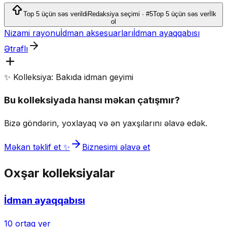
təqdim edir.
Top 5 üçün səs verildi
Redaksiya seçimi · #5
Top 5 üçün səs ver
İlk
ol
Nizami rayonu
İdman aksesuarları
İdman ayaqqabısı
Ətraflı
✨ Kolleksiya: Bakıda idman geyimi
Bu kolleksiyada hansı məkan çatışmır?
Bizə göndərin, yoxlayaq və ən yaxşılarını əlavə edək.
Məkan təklif et ✨
Biznesimi əlavə et
Oxşar kolleksiyalar
İdman ayaqqabısı
10
ortaq yer