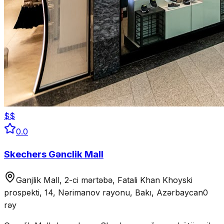
$$
0.0
Skechers Gənclik Mall
Ganjlik Mall, 2-ci mərtəbə, Fatali Khan Khoyski
prospekti, 14, Nərimanov rayonu, Bakı, Azərbaycan
0
rəy