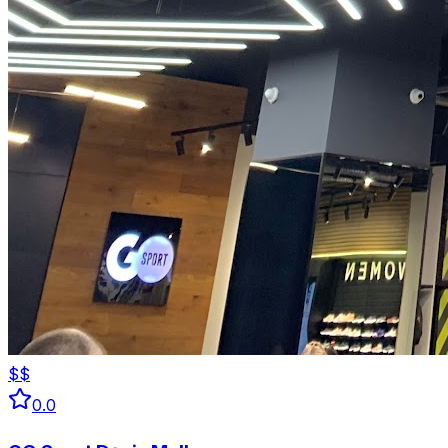
$$
0.0