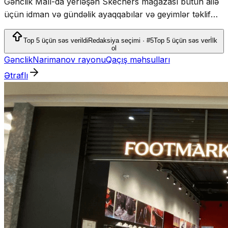
Gənclik Mall-da yerləşən Skechers mağazası bütün ailə
üçün idman və gündəlik ayaqqabılar və geyimlər təklif
edir.
Top 5 üçün səs verildi
Redaksiya seçimi · #5
Top 5 üçün səs ver
İlk
ol
Gənclik
Narimanov rayonu
Qaçış məhsulları
Ətraflı