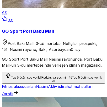
$$
0.0
GO Sport Port Baku Mall
Port Bakı Mall, 3-cü mərtəbə, Neftçilər prospekti,
151, Nəsimi rayonu, Bakı, Azərbaycan
0 rəy
GO Sport Port Baku Mall Nəsimi rayonunda, Port Baku
Mall-un 3-cü mərtəbəsində yerləşən idman mağazasıdır.
Mağazada idman geyimi, ayaqqabı, fitnes, qaçış, aktiv
istirahət və komanda idmanları üçün məhsullar satılır.
Top 5 üçün səs verildi
Redaksiya seçimi · #5
Top 5 üçün səs ver
İlk
ol
Fitnes aksesuarları
Nəsimi
Aktiv istirahət məhsulları
Ətraflı