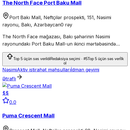
The North Face Port Baku Mall
Port Bakı Mall, Neftçilər prospekti, 151, Nəsimi
rayonu, Bakı, Azərbaycan
0 rəy
The North Face mağazası, Bakı şəhərinin Nəsimi
rayonundakı Port Baku Mall-un ikinci mərtəbəsində
yerləşir, açıq hava geyimləri və avadanlıqları təqdim edir.
Top 5 üçün səs verildi
Redaksiya seçimi · #5
Top 5 üçün səs ver
İlk
ol
Nəsimi
Aktiv istirahət məhsulları
İdman geyimi
Ətraflı
$$
0.0
Puma Crescent Mall