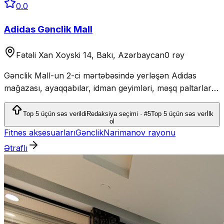
0.0
Adidas Gənclik Mall
Fətəli Xan Xoyski 14, Bakı, Azərbaycan
0 rəy
Gənclik Mall-un 2-ci mərtəbəsində yerləşən Adidas
mağazası, ayaqqabılar, idman geyimləri, məşq paltarları
və aksessuarlar təklif edir.
Top 5 üçün səs verildi
Redaksiya seçimi · #5
Top 5 üçün səs ver
İlk
ol
Fitnes aksesuarları
Gənclik
Narimanov rayonu
Ətraflı