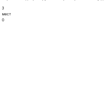
3
мест
0