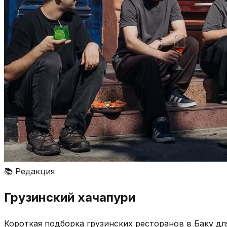
📚
Редакция
Грузинский хачапури
Короткая подборка грузинских ресторанов в Баку для