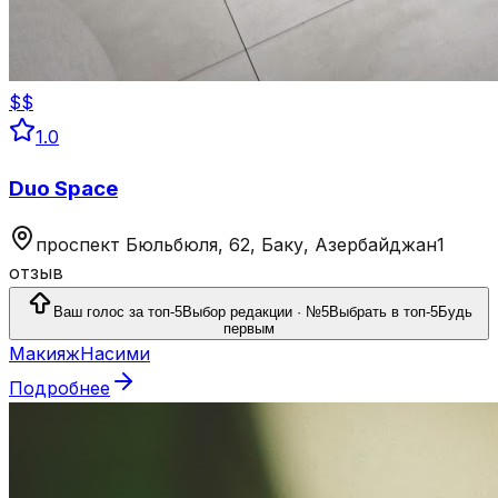
$$
1.0
Duo Space
проспект Бюльбюля, 62, Баку, Азербайджан
1
отзыв
Ваш голос за топ-5
Выбор редакции · №5
Выбрать в топ-5
Будь
первым
Макияж
Насими
Подробнее