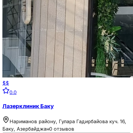
$$
0.0
Лазерклиник Баку
Нариманов району, Гулара Гадирбайова куч. 16,
Баку, Азербайджан
0 отзывов