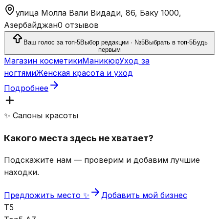
улица Молла Вали Видади, 86, Баку 1000,
Азербайджан
0 отзывов
Ваш голос за топ-5
Выбор редакции · №5
Выбрать в топ-5
Будь
первым
Магазин косметики
Маникюр
Уход за
ногтями
Женская красота и уход
Подробнее
✨ Салоны красоты
Какого места здесь не хватает?
Подскажите нам — проверим и добавим лучшие
находки.
Предложить место ✨
Добавить мой бизнес
T5