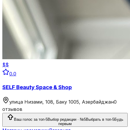
$$
0.0
SELF Beauty Space & Shop
улица Низами, 108, Баку 1005, Азербайджан
0
отзывов
Ваш голос за топ-5
Выбор редакции · №5
Выбрать в топ-5
Будь
первым