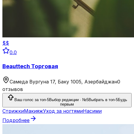
$$
0.0
Beauttech Торговая
Самеда Вургуна 17, Баку 1005, Азербайджан
0
отзывов
Ваш голос за топ-5
Выбор редакции · №5
Выбрать в топ-5
Будь
первым
Стрижки
Макияж
Уход за ногтями
Насими
Подробнее