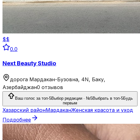
$$
0.0
Next Beauty Studio
дорога Мардакан-Бузовна, 4N, Баку,
Азербайджан
0 отзывов
Ваш голос за топ-5
Выбор редакции · №5
Выбрать в топ-5
Будь
первым
Хазарский район
Мардакан
Женская красота и уход
Подробнее