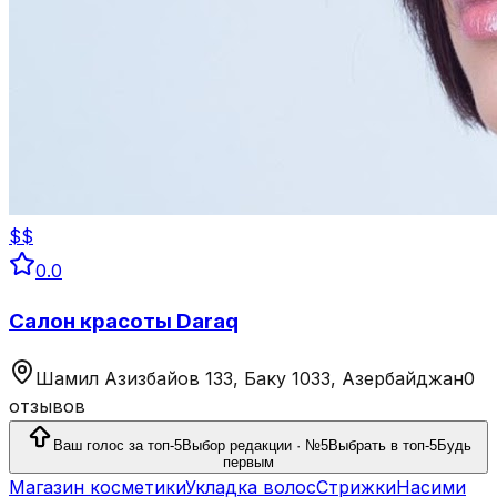
$$
0.0
Салон красоты Daraq
Шамил Азизбайов 133, Баку 1033, Азербайджан
0
отзывов
Ваш голос за топ-5
Выбор редакции · №5
Выбрать в топ-5
Будь
первым
Магазин косметики
Укладка волос
Стрижки
Насими