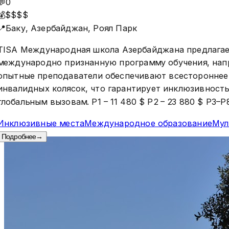
💬
0
💰
$$$$
📍
Баку, Азербайджан, Роял Парк
TISA Международная школа Азербайджана предлагает
международно признанную программу обучения, напр
опытные преподаватели обеспечивают всестороннее 
инвалидных колясок, что гарантирует инклюзивност
глобальным вызовам. P1 – 11 480 $ P2 – 23 880 $ P3–P
Инклюзивные места
Международное образование
Мул
Подробнее
→