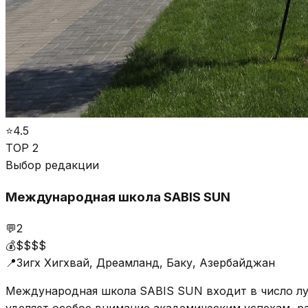
⭐
4.5
TOP 2
Выбор редакции
Международная школа SABIS SUN
💬
2
💰
$$$$
📍
Зигх Хигхвай, Дреамланд, Баку, Азербайджан
Международная школа SABIS SUN входит в число луч
уделяет особое внимание академическим успехам, 