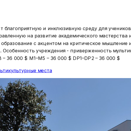
 благоприятную и инклюзивную среду для учеников 
авленную на развитие академического мастерства и
образование с акцентом на критическое мышление и
ь. Особенность учреждения - приверженность мульти
8 – 36 000 $ M1–M5 – 36 000 $ DP1–DP2 – 36 000 $
ьтикультурные места