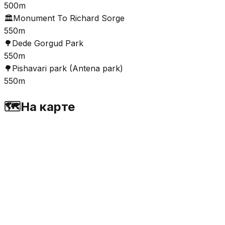
500m
🏛️
Monument To Richard Sorge
550m
🌳
Dеdе Gorgud Park
550m
🌳
Pishavari park (Antena park)
550m
🗺️
На карте