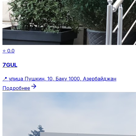
⭐
0.0
7GUL
📍
улица Пушкин, 10, Баку 1000, Азербайджан
Подробнее