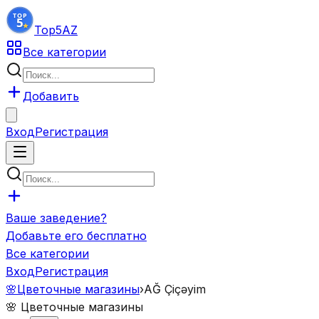
Top5
AZ
Все категории
Добавить
Вход
Регистрация
Ваше заведение?
Добавьте его бесплатно
Все категории
Вход
Регистрация
🌸
Цветочные магазины
›
AĞ Çiçəyim
🌸
Цветочные магазины