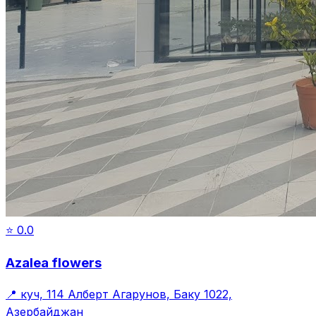
⭐
0.0
Azalea flowers
📍
куч, 114 Алберт Агарунов, Баку 1022,
Азербайджан