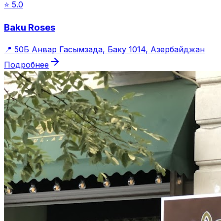
⭐
5.0
Baku Roses
📍
50Б Анвар Гасымзада, Баку 1014, Азербайджан
Подробнее