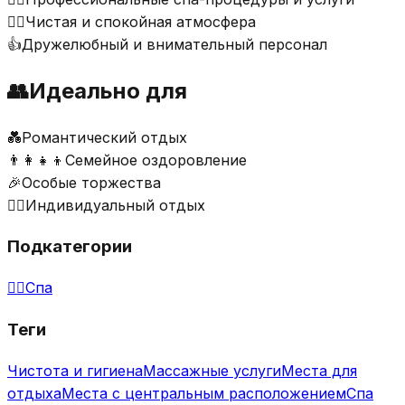
🧖‍♂️
Чистая и спокойная атмосфера
👍
Дружелюбный и внимательный персонал
👥
Идеально для
💑
Романтический отдых
👨‍👩‍👧‍👦
Семейное оздоровление
🎉
Особые торжества
🧘‍♂️
Индивидуальный отдых
Подкатегории
💆‍♀️
Спа
Теги
Чистота и гигиена
Массажные услуги
Места для
отдыха
Места с центральным расположением
Спа