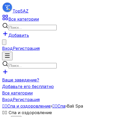
Top5
AZ
Все категории
Добавить
Вход
Регистрация
Ваше заведение?
Добавьте его бесплатно
Все категории
Вход
Регистрация
💆‍♂️
Спа и оздоровление
›
💆‍♀️
Спа
›
Bali Spa
💆‍♂️
Спа и оздоровление