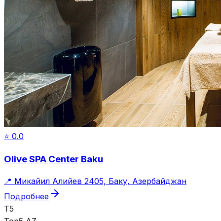
⭐
0.0
Olive SPA Center Baku
📍
Микайил Алийев 2405, Баку, Азербайджан
Подробнее
T5