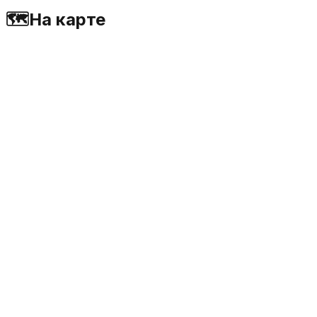
🗺️
На карте