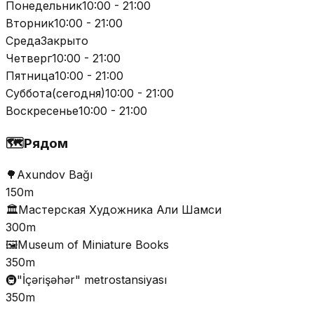
Понедельник
10:00 - 21:00
Вторник
10:00 - 21:00
Среда
Закрыто
Четверг
10:00 - 21:00
Пятница
10:00 - 21:00
Суббота
(
сегодня
)
10:00 - 21:00
Воскресенье
10:00 - 21:00
🗺️
Рядом
🌳
Axundov Bağı
150m
🏛️
Мастерская Художника Али Шамси
300m
🖼️
Museum of Miniature Books
350m
🚇
"İçərişəhər" metrostansiyası
350m