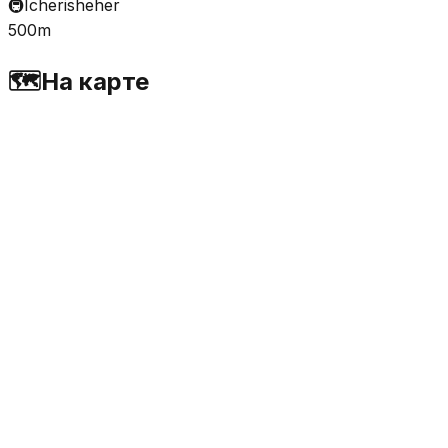
🚇
Icherisheher
500m
🗺️
На карте