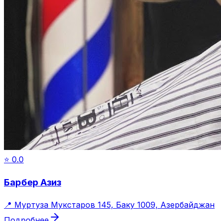
⭐
0.0
Барбер Азиз
📍
Муртуза Мукстаров 145, Баку 1009, Азербайджан
Подробнее