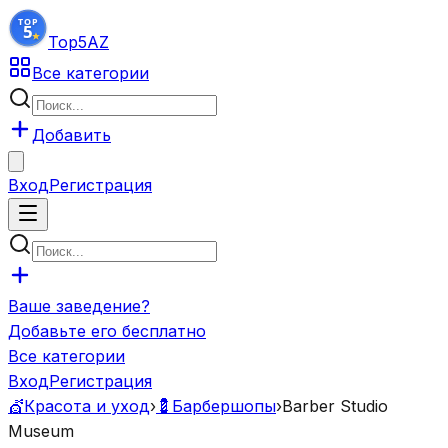
Top5
AZ
Все категории
Добавить
Вход
Регистрация
Ваше заведение?
Добавьте его бесплатно
Все категории
Вход
Регистрация
💇
Красота и уход
›
💈
Барбершопы
›
Barber Studio
Museum