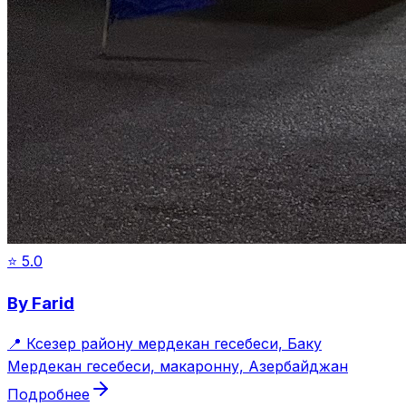
⭐
5.0
By Farid
📍
Ксезер району мердекан гесебеси, Баку
Мердекан гесебеси, макаронну, Азербайджан
Подробнее