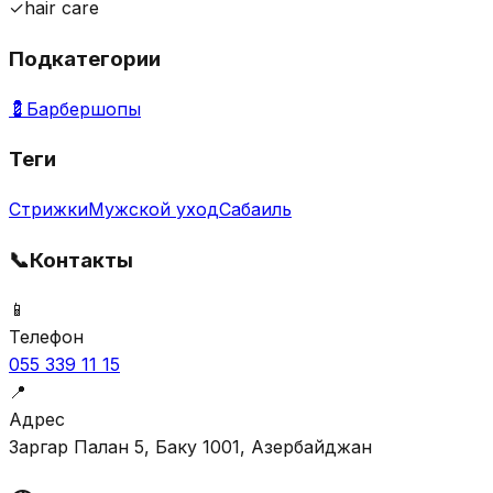
✓
hair care
Подкатегории
💈
Барбершопы
Теги
Стрижки
Мужской уход
Сабаиль
📞
Контакты
📱
Телефон
055 339 11 15
📍
Адрес
Заргар Палан 5, Баку 1001, Азербайджан