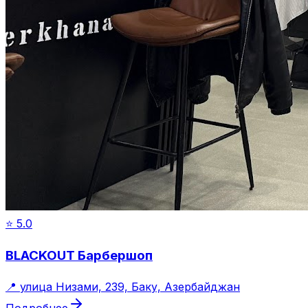
⭐
5.0
BLACKOUT Барбершоп
📍
улица Низами, 239, Баку, Азербайджан
Подробнее