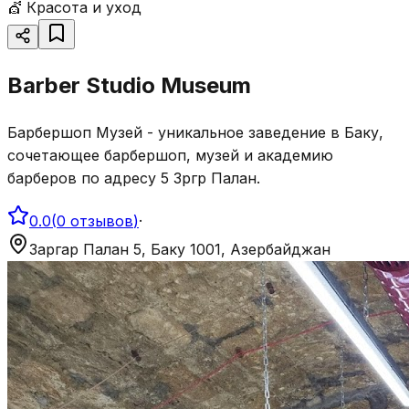
💇
Красота и уход
Barber Studio Museum
Барбершоп Музей - уникальное заведение в Баку,
сочетающее барбершоп, музей и академию
барберов по адресу 5 Зәргәр Палан.
0.0
(
0
отзывов
)
·
Заргар Палан 5, Баку 1001, Азербайджан