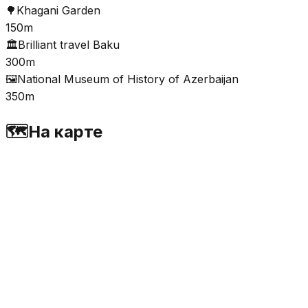
🌳
Khagani Garden
150m
🏛️
Brilliant travel Baku
300m
🖼️
National Museum of History of Azerbaijan
350m
🗺️
На карте