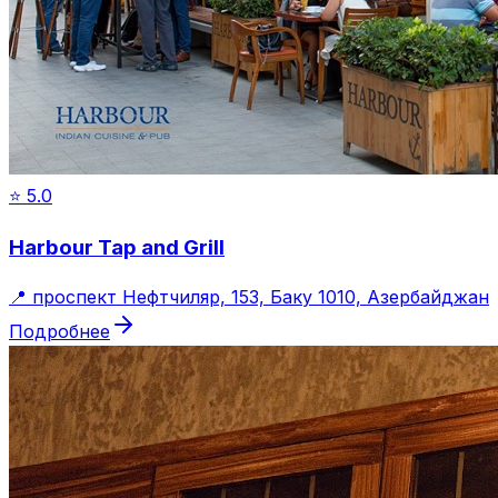
⭐
5.0
Harbour Tap and Grill
📍
проспект Нефтчиляр, 153, Баку 1010, Азербайджан
Подробнее