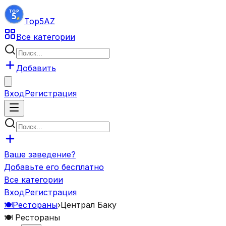
Top5
AZ
Все категории
Добавить
Вход
Регистрация
Ваше заведение?
Добавьте его бесплатно
Все категории
Вход
Регистрация
🍽️
Рестораны
›
Централ Баку
🍽️
Рестораны