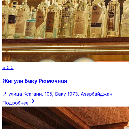
⭐
5.0
Жигули Баку Рюмочная
📍
улица Ксагани, 105, Баку 1073, Азербайджан
Подробнее