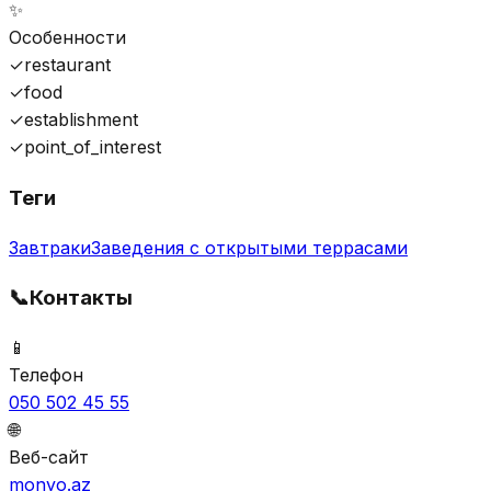
✨
Особенности
✓
restaurant
✓
food
✓
establishment
✓
point_of_interest
Теги
Завтраки
Заведения с открытыми террасами
📞
Контакты
📱
Телефон
050 502 45 55
🌐
Веб-сайт
monyo.az