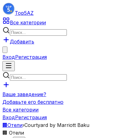
Top5
AZ
Все категории
Добавить
Вход
Регистрация
Ваше заведение?
Добавьте его бесплатно
Все категории
Вход
Регистрация
🏢
Отели
›
Courtyard by Marriott Baku
🏢
Отели