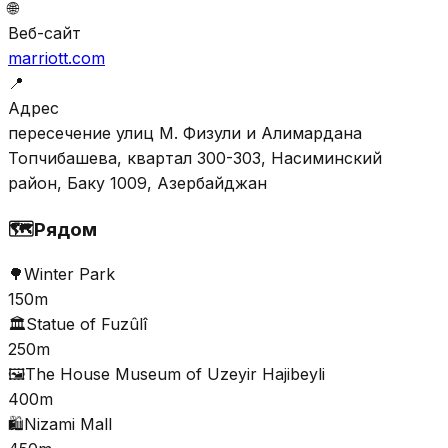
🌐
Веб-сайт
marriott.com
📍
Адрес
пересечение улиц М. Физули и Алимардана
Топчибашева, квартал 300-303, Насиминский
район, Баку 1009, Азербайджан
🗺️
Рядом
🌳
Winter Park
150m
🏛️
Statue of Fuzûlî
250m
🖼️
The House Museum of Uzeyir Hajibeyli
400m
🛍️
Nizami Mall