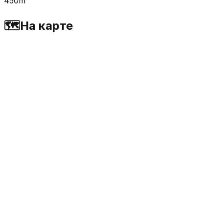
450m
🗺️
На карте