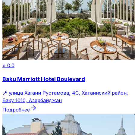
⭐
0.0
Baku Marriott Hotel Boulevard
📍
улица Хагани Рустамова, 4C, Хатаинский район,
Баку 1010, Азербайджан
Подробнее