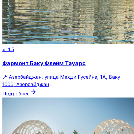
⭐
4.5
Фэрмонт Баку Флейм Тауэрс
📍
Азербайджан, улица Мехди Гусейна, 1A, Баку
1006, Азербайджан
Подробнее