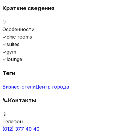
Краткие сведения
✨
Особенности
✓
chic rooms
✓
suites
✓
gym
✓
lounge
Теги
Бизнес-отели
Центр города
📞
Контакты
📱
Телефон
(012) 377 40 40