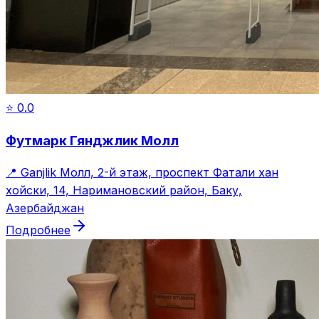
⭐
0.0
Футмарк Гянджлик Молл
📍
Ganjlik Молл, 2-й этаж, проспект Фатали хан
хойски, 14, Наримановский район, Баку,
Азербайджан
Подробнее