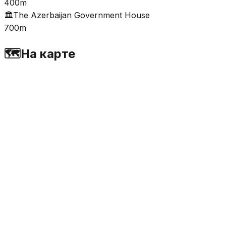
400m
🏛️
The Azerbaijan Government House
700m
🗺️
На карте