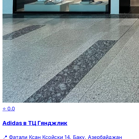
⭐
0.0
Adidas в ТЦ Гянджлик
📍
Фатали Ксан Ксойски 14, Баку, Азербайджан