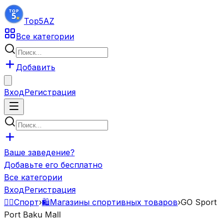
Top5
AZ
Все категории
Добавить
Вход
Регистрация
Ваше заведение?
Добавьте его бесплатно
Все категории
Вход
Регистрация
🏋️‍♂️
Спорт
›
🛍️
Магазины спортивных товаров
›
GO Sport
Port Baku Mall