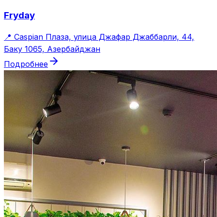
Fryday
📍
Caspian Плаза, улица Джафар Джаббарли, 44,
Баку 1065, Азербайджан
Подробнее