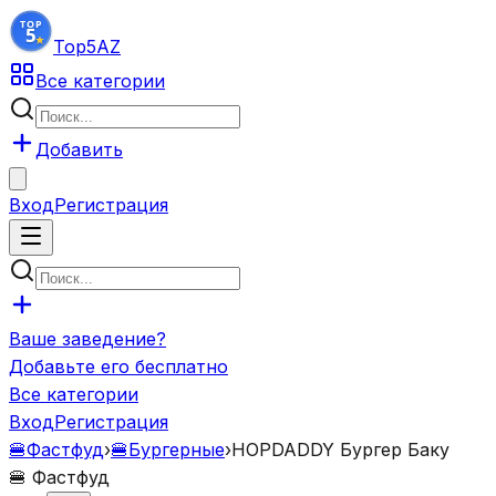
Top5
AZ
Все категории
Добавить
Вход
Регистрация
Ваше заведение?
Добавьте его бесплатно
Все категории
Вход
Регистрация
🍔
Фастфуд
›
🍔
Бургерные
›
HOPDADDY Бургер Баку
🍔
Фастфуд