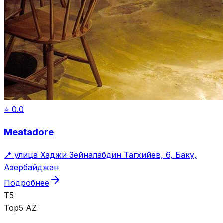
⭐
0.0
Meatadore
📍
улица Хаджи Зейналабдин Тагхийев, 6, Баку,
Азербайджан
Подробнее
T5
Top5 AZ