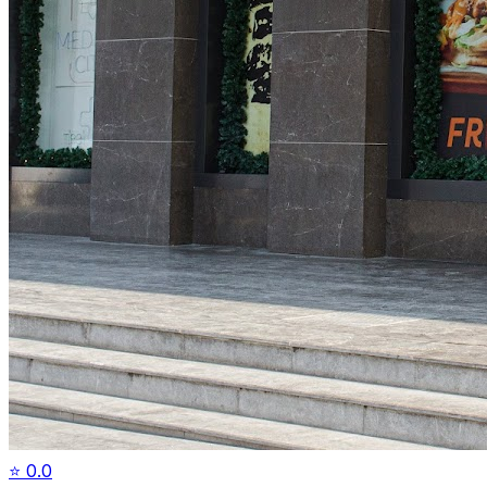
⭐
0.0