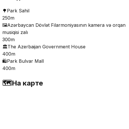
🌳
Park Sahil
250m
🖼️
Azərbaycan Dövlət Filarmoniyasının kamera və orqan
musiqisi zalı
300m
🏛️
The Azerbaijan Government House
400m
🛍️
Park Bulvar Mall
400m
🗺️
На карте