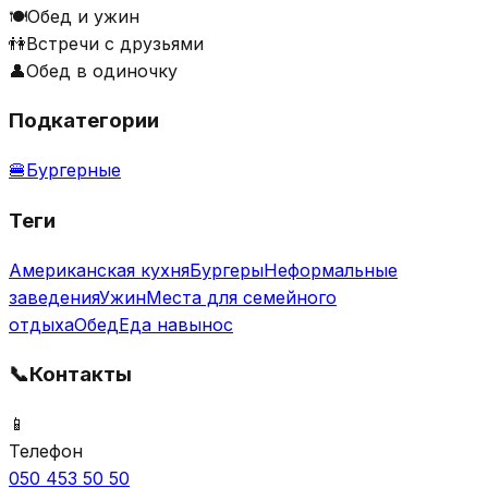
🍽️
Обед и ужин
👫
Встречи с друзьями
👤
Обед в одиночку
Подкатегории
🍔
Бургерные
Теги
Американская кухня
Бургеры
Неформальные
заведения
Ужин
Места для семейного
отдыха
Обед
Еда навынос
📞
Контакты
📱
Телефон
050 453 50 50