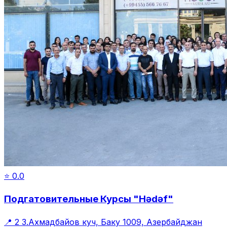
⭐
0.0
Подгатовительные Курсы "Hədəf"
📍
2 З.Ахмадбайов куч, Баку 1009, Азербайджан