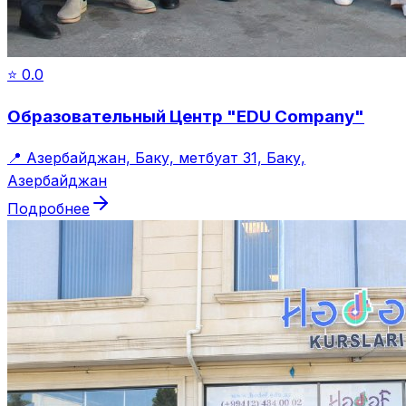
⭐
0.0
Образовательный Центр "EDU Company"
📍
Азербайджан, Баку, метбуат 31, Баку,
Азербайджан
Подробнее