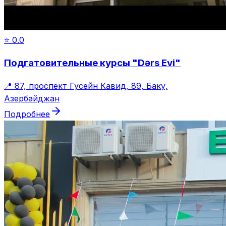
⭐
0.0
Подгатовительные курсы "Dərs Evi"
📍
87, проспект Гусейн Кавид, 89, Баку,
Азербайджан
Подробнее