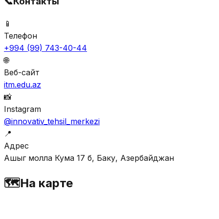
📞
Контакты
📱
Телефон
+994 (99) 743-40-44
🌐
Веб-сайт
itm.edu.az
📸
Instagram
@innovativ_tehsil_merkezi
📍
Адрес
Ашыг молла Кума 17 б, Баку, Азербайджан
🗺️
На карте