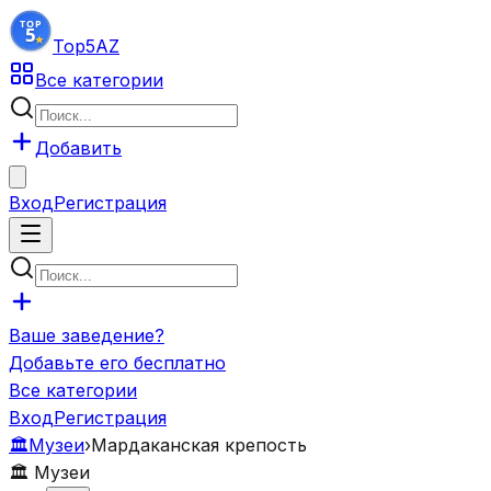
Top5
AZ
Все категории
Добавить
Вход
Регистрация
Ваше заведение?
Добавьте его бесплатно
Все категории
Вход
Регистрация
🏛️
Музеи
›
Мардаканская крепость
🏛️
Музеи