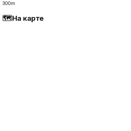
300m
🗺️
На карте