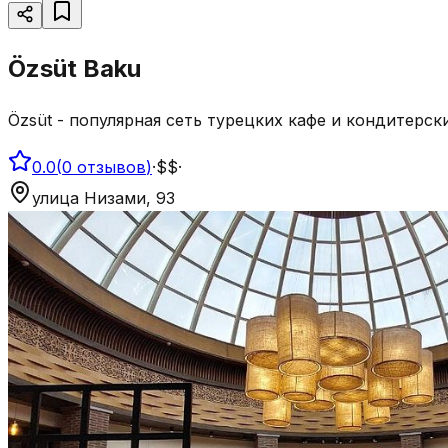
Özsüt Baku
Özsüt - популярная сеть турецких кафе и кондитерс
0.0
(
0
отзывов
)
·
$$
·
улица Низами, 93