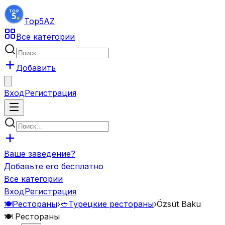
Top5
AZ
Все категории
Добавить
Вход
Регистрация
Ваше заведение?
Добавьте его бесплатно
Все категории
Вход
Регистрация
🍽️
Рестораны
›
🥙
Турецкие рестораны
›
Özsüt Baku
🍽️
Рестораны