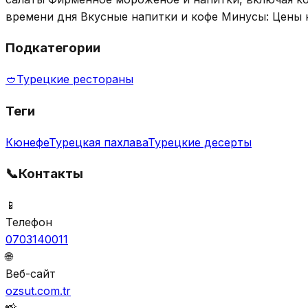
времени дня Вкусные напитки и кофе Минусы: Цены 
Подкатегории
🥙
Турецкие рестораны
Теги
Кюнефе
Турецкая пахлава
Турецкие десерты
📞
Контакты
📱
Телефон
0703140011
🌐
Веб-сайт
ozsut.com.tr
📸