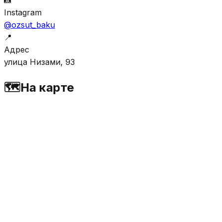
Instagram
@ozsut_baku
📍
Адрес
улица Низами, 93
🗺️
На карте