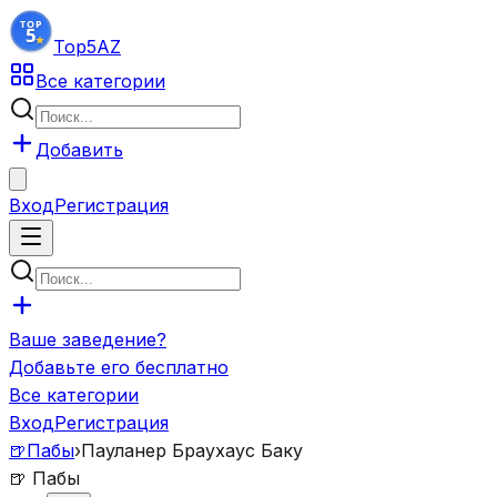
Top5
AZ
Все категории
Добавить
Вход
Регистрация
Ваше заведение?
Добавьте его бесплатно
Все категории
Вход
Регистрация
🍺
Пабы
›
Пауланер Браухаус Баку
🍺
Пабы