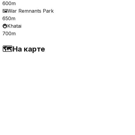
600m
🖼️
War Remnants Park
650m
🚇
Khatai
700m
🗺️
На карте