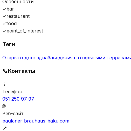
Особенности
✓
bar
✓
restaurant
✓
food
✓
point_of_interest
Теги
Открыто допоздна
Заведения с открытыми террасам
📞
Контакты
📱
Телефон
051 250 97 97
🌐
Веб-сайт
paulaner-brauhaus-baku.com
📍