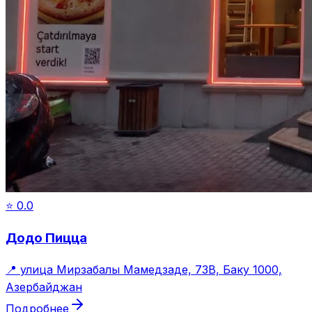
⭐
0.0
Додо Пицца
📍
улица Мирзабалы Мамедзаде, 73B, Баку 1000,
Азербайджан
Подробнее