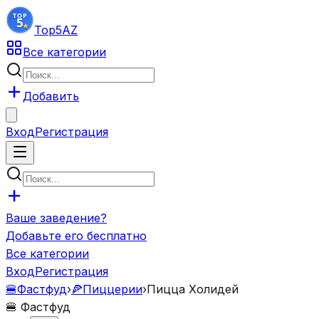
Top5
AZ
Все категории
Добавить
Вход
Регистрация
Ваше заведение?
Добавьте его бесплатно
Все категории
Вход
Регистрация
🍔
Фастфуд
›
🍕
Пиццерии
›
Пицца Холидей
🍔
Фастфуд