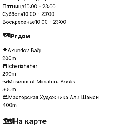
Пятница
10:00 - 23:00
Суббота
10:00 - 23:00
Воскресенье
10:00 - 23:00
🗺️
Рядом
🌳
Axundov Bağı
200m
🚇
Icherisheher
200m
🖼️
Museum of Miniature Books
300m
🏛️
Мастерская Художника Али Шамси
400m
🗺️
На карте