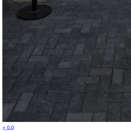
⭐
0.0